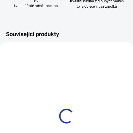
Kč
Kvalitní bavlna z dlouhých vláken
kvalitní froté ručník zdarma.
to je oblečení bez žmolků
Související produkty
100% BAVLNA
100% BAVLNA
SKLADEM
SKLADE
(2 KS)
(24 KS
Dívčí tepláky Weekend -
Dívčí tepláky Sport - černá
fialová
499 Kč