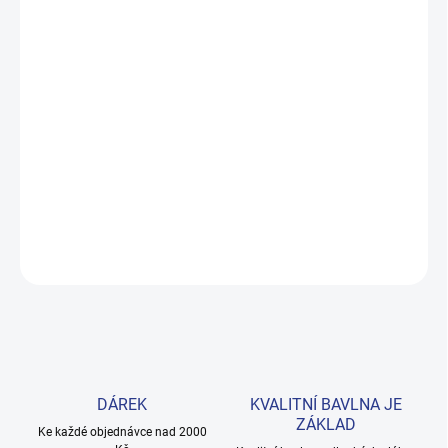
ZVOLTE VARIANTU
MOŽNOSTI DORUČENÍ
−
+
Přidat do košíku
Sada tří triček s dlouhým rukávem v bílé, šedé a černé – praktický
základ každého dětského šatníku. Pohodlná bavlna pro
každodenní nošení, velikosti 98–170. Provedení: jednobarevné.
DETAILNÍ INFORMACE
ZEPTAT SE
HLÍDAT
DÁREK
KVALITNÍ BAVLNA JE
ZÁKLAD
Ke každé objednávce nad 2000