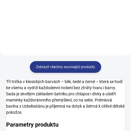
499 Kč
122
128
134
140
140
146
152
158
146
152
158
164
164
Zobrazit všechny související produkty
Tři trička v klasických barvách – bílé, šedé a černé – která se hodí
ke všemu a vydrží každodenní nošení bez ztráty tvaru i barvy.
Sada je skvělým základem šatníku pro chlapce i dívky a ušetří
maminky každoránnního přemýšlení, co na sebe. Prémiová
bavlna z Uzbekistánu je příjemná na dotyk a šetrná k citlivé dětské
pokožce.
Parametry produktu