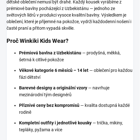
dětské oblečení nemusí být drahé. Každý kousek vyrábíme z
prémiové bavlny pocházející z Uzbekistánu — jednoho ze
světových lídrů v produkci vysoce kvalitní bavlny. Výsledkem je
oblečení, které je příjemné na pokožce, vydrží každodenní nošení i
časté praní a přitom vypadá skvěle.
Proč Winkiki Kids Wear?
Prémiová bavlna z Uzbekistánu
— prodyšná, měkká,
šetrná k citlivé pokožce
Věkové kategorie 6 měsíců – 14 let
— oblečení pro každou
fázi dětství
Barevné designy a originální vzory
— navrhuje
mezinárodní tým designérů
Příznivé ceny bez kompromisů
— kvalita dostupná každé
rodině
Kompletní outfity i jednotlivé kousky
— trička, mikiny,
tepláky, pyžama a více