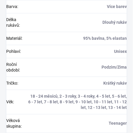
Barva
:
Více barev
Délka
Dlouhý rukáv
rukávů
:
Materiál
:
95% bavlna, 5% elastan
Pohlaví
:
Unisex
Roční
Podzim/Zima
období
:
Tričko
:
Krátký rukáv
18 - 24 měsíců, 2 - 3 roky, 3 - 4 roky, 4 - 5 let, 5 - 6 let,
Věk
:
6 - 7 let, 7 - 8 let, 8 - 9 let, 9 - 10 let, 10 - 11 let, 11 - 12
let, 12 - 13 let, 13 - 14 let
Věková
Teenager
skupina
: