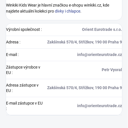
Winkiki Kids Wear je hlavní značkou e-shopu winkiki.cz, kde
najdete aktuální kolekci pro
dívky i chlapce
.
Výrobní společnost
:
Orient Eurotrade s.r.o.
Adresa
:
Zakšínská 570/4, Střížkov, 190 00 Praha 9
E-mail
:
info@orienteurotrade.cz
Zástupce výrobce v
Petr Vyoral
EU
:
Adresa zástupce v
Zakšínská 570/4, Střížkov, 190 00 Praha 9
EU
:
E-mail zástupce v EU
info@orienteurotrade.cz
: