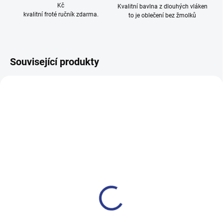
Kč
Kvalitní bavlna z dlouhých vláken
kvalitní froté ručník zdarma.
to je oblečení bez žmolků
Související produkty
100% BAVLNA
100% BAVLNA
SKLADE
(2 KS
SKLADEM
(2 KS)
Dívčí rolák Colourful Dreams 
Dívčí tílko JeT'aime - černá
červená - pruhy