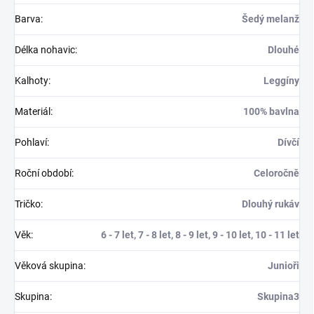
Barva
:
Šedý melanž
Délka nohavic
:
Dlouhé
Kalhoty
:
Leggíny
Materiál
:
100% bavlna
Pohlaví
:
Dívčí
Roční období
:
Celoročně
Tričko
:
Dlouhý rukáv
Věk
:
6 - 7 let, 7 - 8 let, 8 - 9 let, 9 - 10 let, 10 - 11 let
Věková skupina
:
Junioři
Skupina
:
Skupina3