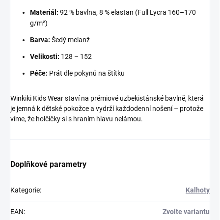
Materiál:
92 % bavlna, 8 % elastan (Full Lycra 160–170
g/m²)
Barva:
Šedý melanž
Velikosti:
128 – 152
Péče:
Prát dle pokynů na štítku
Winkiki Kids Wear staví na prémiové uzbekistánské bavlně, která
je jemná k dětské pokožce a vydrží každodenní nošení – protože
víme, že holčičky si s hraním hlavu nelámou.
Doplňkové parametry
Kategorie
:
Kalhoty
EAN
:
Zvolte variantu