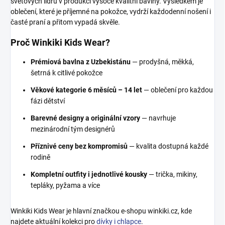
světových lídrů v produkci vysoce kvalitní bavlny. Výsledkem je
oblečení, které je příjemné na pokožce, vydrží každodenní nošení i
časté praní a přitom vypadá skvěle.
Proč Winkiki Kids Wear?
Prémiová bavlna z Uzbekistánu
— prodyšná, měkká,
šetrná k citlivé pokožce
Věkové kategorie 6 měsíců – 14 let
— oblečení pro každou
fázi dětství
Barevné designy a originální vzory
— navrhuje
mezinárodní tým designérů
Příznivé ceny bez kompromisů
— kvalita dostupná každé
rodině
Kompletní outfity i jednotlivé kousky
— trička, mikiny,
tepláky, pyžama a více
Winkiki Kids Wear je hlavní značkou e-shopu winkiki.cz, kde
najdete aktuální kolekci pro
dívky i chlapce
.