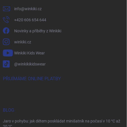
info
@
winkiki.cz
+420 606 654 644
Novinky a příběhy z Winkiki
winkiki.cz
Winkiki Kids Wear
@winkikikidswear
PŘIJÍMÁME ONLINE PLATBY
BLOG
Jaro v pohybu: jak dětem poskládat minišatník na počasí v 10 °C až
20 °C