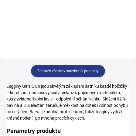
199 Kč
349 Kč
140
146
152
158
128
146
152
164
Zobrazit všechny související produkty
Legginy Girls Club jsou skvělým základem šatníku každé holčičky
– kombinují nadčasový šedý melanž s příjemným materiálem,
který zvládne školní lavici i odpolední běhání venku. Složení 92 %
bavlna a 8 % elastan zaručuje měkkost na dotek i volnost pohybu
po celý den. Barva je odolná proti seprání, takže legginy vydrží
krásné nošení i po mnoha pracích cyklech.
Parametry produktu