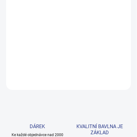
MŮŽEME DORUČIT DO:
ZVOLTE VARIANTU
MOŽNOSTI DORUČENÍ
−
+
Přidat do košíku
Pohodlné legginy z prémiové bavlny s příměsí elastanu, které se
přizpůsobí každému pohybu. Jemný šedý melanž sedí ke všemu.
Provedení: s dlouhými nohavicemi a s potiskem.
DETAILNÍ INFORMACE
ZEPTAT SE
HLÍDAT
DÁREK
KVALITNÍ BAVLNA JE
ZÁKLAD
Ke každé objednávce nad 2000