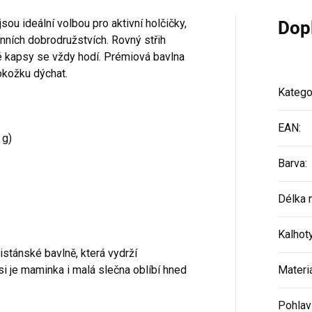
u ideální volbou pro aktivní holčičky,
Dop
enních dobrodružstvích. Rovný střih
é kapsy se vždy hodí. Prémiová bavlna
okožku dýchat.
Katego
EAN
:
 g)
Barva
:
Délka 
Kalhot
istánské bavlně, která vydrží
si je maminka i malá slečna oblíbí hned
Materi
Pohlav