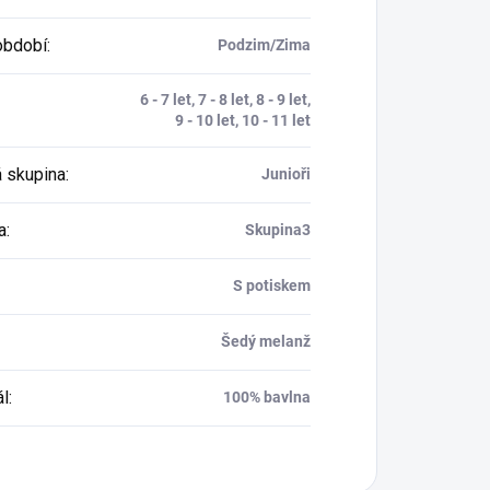
období
:
Podzim/Zima
6 - 7 let, 7 - 8 let, 8 - 9 let,
9 - 10 let, 10 - 11 let
 skupina
:
Junioři
a
:
Skupina3
S potiskem
Šedý melanž
ál
:
100% bavlna