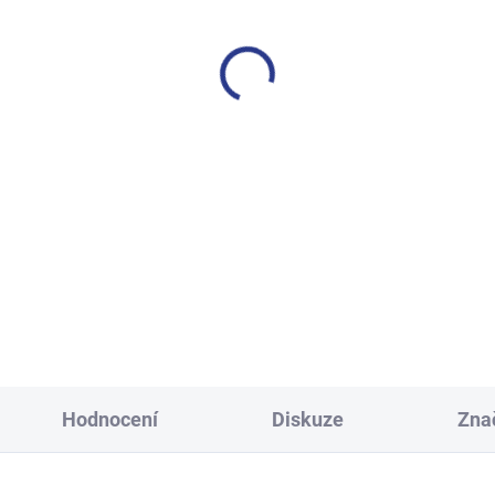
SKLADEM
S
(30 KS)
í polo s krátkým rukávem -
Dívčí rolák Proužek - červ
modrá
pruhy
399 Kč
349 Kč
128
134
140
146
98
104
152
158
164
170
Hodnocení
Diskuze
Zna