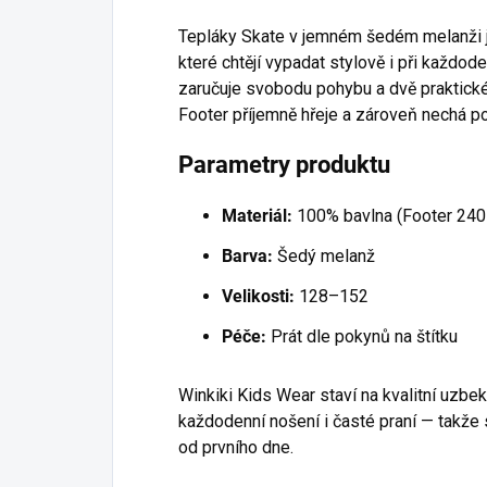
Tepláky Skate v jemném šedém melanži jso
které chtějí vypadat stylově i při každod
zaručuje svobodu pohybu a dvě praktick
Footer příjemně hřeje a zároveň nechá p
Parametry produktu
Materiál:
100% bavlna (Footer 240
Barva:
Šedý melanž
Velikosti:
128–152
Péče:
Prát dle pokynů na štítku
Winkiki Kids Wear staví na kvalitní uzbek
každodenní nošení i časté praní — takže 
od prvního dne.