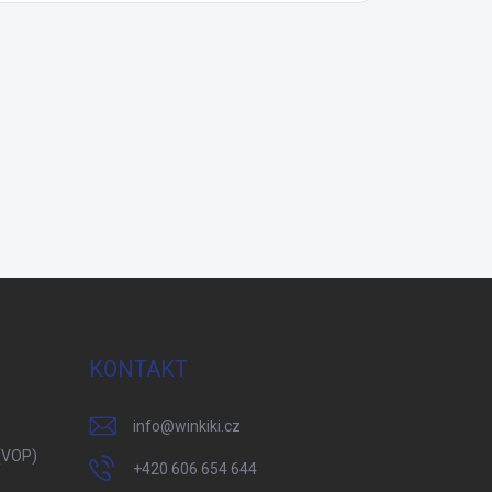
KONTAKT
info
@
winkiki.cz
(VOP)
+420 606 654 644