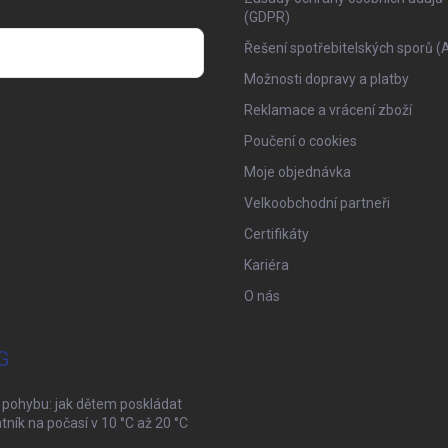
(GDPR)
Řešení spotřebitelských sporů (
Možnosti dopravy a platby
osobních údajů
Reklamace a vrácení zboží
Poučení o cookies
Moje objednávka
Velkoobchodní partneři
Certifikáty
Kariéra
O nás
G
 pohybu: jak dětem poskládat
tník na počasí v 10 °C až 20 °C