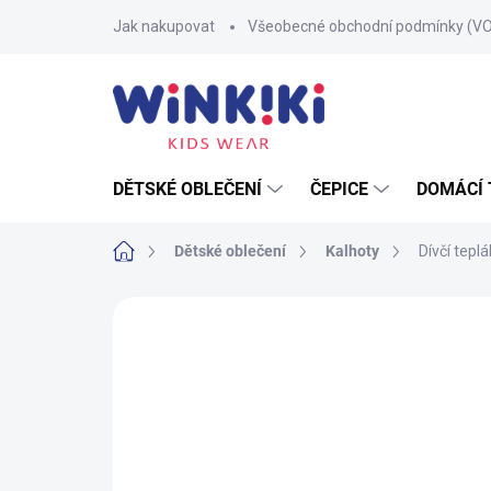
Přejít
Jak nakupovat
Všeobecné obchodní podmínky (V
na
obsah
DĚTSKÉ OBLEČENÍ
ČEPICE
DOMÁCÍ 
Domů
Dětské oblečení
Kalhoty
Dívčí tepl
Neohodnoceno
Podrobnosti hodnoce
100% BAVLNA