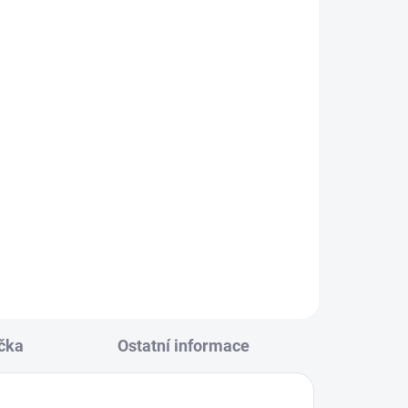
KLADEM
(2 KS)
ená -
čka
Ostatní informace