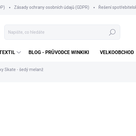
OP)
Zásady ochrany osobních údajů (GDPR)
Řešení spotřebitel
Hledat
TEXTIL
BLOG - PRŮVODCE WINKIKI
VELKOOBCHOD
áky Skate - šedý melanž
ní
ZNAČKA:
WINKIKI KIDS WEAR
399 Kč
Měrná
ZVOLTE VARIANTU
cena:
VELIKOST