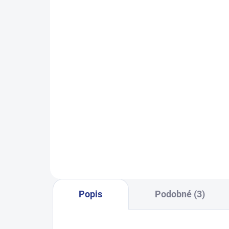
SKLADEM
(18 KS)
Dívčí tričko Basic - bílá - pruhy
Dívč
249 Kč
98
104
110
116
122
122
Popis
Podobné (3)