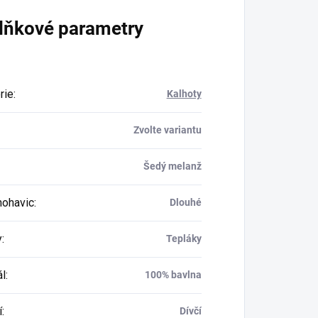
lňkové parametry
rie
:
Kalhoty
Zvolte variantu
Šedý melanž
nohavic
:
Dlouhé
y
:
Tepláky
ál
:
100% bavlna
í
:
Dívčí