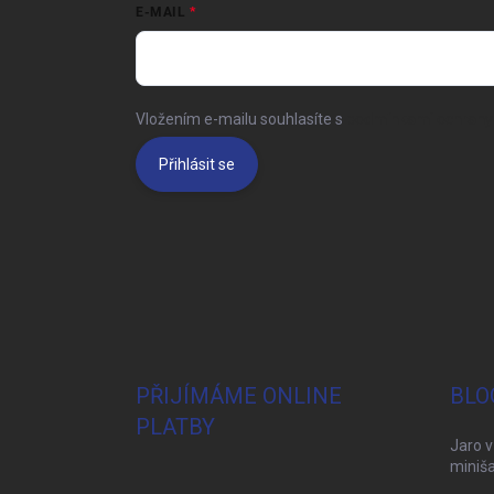
E-MAIL
Vložením e-mailu souhlasíte s
podmínkami ochrany 
Přihlásit se
PŘIJÍMÁME ONLINE
BLO
PLATBY
Jaro v
miniša