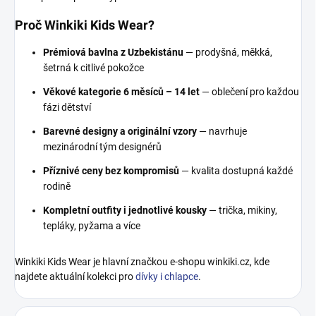
Proč Winkiki Kids Wear?
Prémiová bavlna z Uzbekistánu
— prodyšná, měkká,
šetrná k citlivé pokožce
Věkové kategorie 6 měsíců – 14 let
— oblečení pro každou
fázi dětství
Barevné designy a originální vzory
— navrhuje
mezinárodní tým designérů
Příznivé ceny bez kompromisů
— kvalita dostupná každé
rodině
Kompletní outfity i jednotlivé kousky
— trička, mikiny,
tepláky, pyžama a více
Winkiki Kids Wear je hlavní značkou e-shopu winkiki.cz, kde
najdete aktuální kolekci pro
dívky i chlapce
.