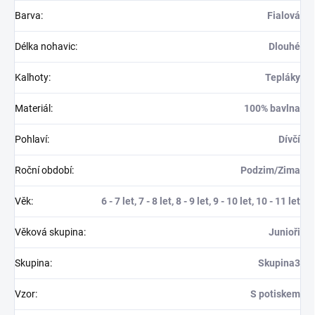
Barva
:
Fialová
Délka nohavic
:
Dlouhé
Kalhoty
:
Tepláky
Materiál
:
100% bavlna
Pohlaví
:
Dívčí
Roční období
:
Podzim/Zima
Věk
:
6 - 7 let, 7 - 8 let, 8 - 9 let, 9 - 10 let, 10 - 11 let
Věková skupina
:
Junioři
Skupina
:
Skupina3
Vzor
:
S potiskem