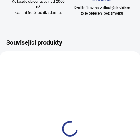
Ke každé objednávce nad 2000
Kč
Kvalitní bavlna z dlouhých vláken
kvalitní froté ručník zdarma.
to je oblečení bez žmolků
Související produkty
100% BAVLNA
100% BAVLNA
SKLADEM
(2 KS)
SKLADE
(2 KS
Chlapecké tričko Icons - khaki
Dívčí tílko JeT'aime - černá