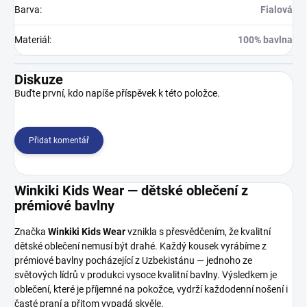
Barva
:
Fialová
Materiál
:
100% bavlna
Diskuze
Buďte první, kdo napíše příspěvek k této položce.
Přidat komentář
Winkiki Kids Wear — dětské oblečení z
prémiové bavlny
Značka
Winkiki Kids Wear
vznikla s přesvědčením, že kvalitní
dětské oblečení nemusí být drahé. Každý kousek vyrábíme z
prémiové bavlny pocházející z Uzbekistánu — jednoho ze
světových lídrů v produkci vysoce kvalitní bavlny. Výsledkem je
oblečení, které je příjemné na pokožce, vydrží každodenní nošení i
časté praní a přitom vypadá skvěle.