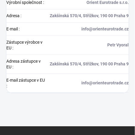
Výrobní společnost
:
Orient Eurotrade s.r.o.
Adresa
:
Zakšínská 570/4, Střížkov, 190 00 Praha 9
E-mail
:
info@orienteurotrade.cz
Zástupce výrobce v
Petr Vyoral
EU
:
Adresa zástupce v
Zakšínská 570/4, Střížkov, 190 00 Praha 9
EU
:
E-mail zástupce v EU
info@orienteurotrade.cz
:
Z