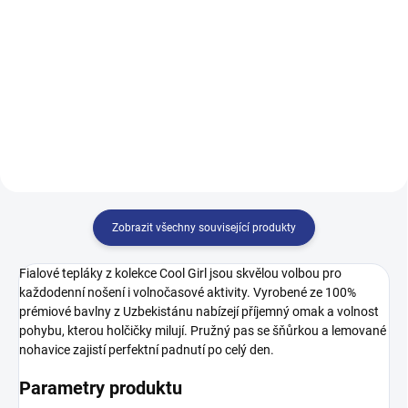
249 Kč
199 Kč
140
140
146
152
158
164
Zobrazit všechny související produkty
Fialové tepláky z kolekce Cool Girl jsou skvělou volbou pro
každodenní nošení i volnočasové aktivity. Vyrobené ze 100%
prémiové bavlny z Uzbekistánu nabízejí příjemný omak a volnost
pohybu, kterou holčičky milují. Pružný pas se šňůrkou a lemované
nohavice zajistí perfektní padnutí po celý den.
Parametry produktu