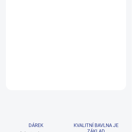
ZVOLTE VARIANTU
MOŽNOSTI DORUČENÍ
−
+
Přidat do košíku
Pohodlné dívčí tepláky z kolekce Cool Girl v trendy fialové barvě.
Střih s pružným pasem a šňůrkou zajistí pohodlí po celý den. 100%
bavlna, velikosti 128–152. Provedení: s dlouhými nohavicemi a s
potiskem.
DETAILNÍ INFORMACE
ZEPTAT SE
HLÍDAT
DÁREK
KVALITNÍ BAVLNA JE
ZÁKLAD