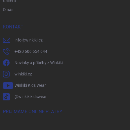
Kariéra
O nás
KONTAKT
info
@
winkiki.cz
+420 606 654 644
Novinky a příběhy z Winkiki
winkiki.cz
Winkiki Kids Wear
@winkikikidswear
PŘIJÍMÁME ONLINE PLATBY