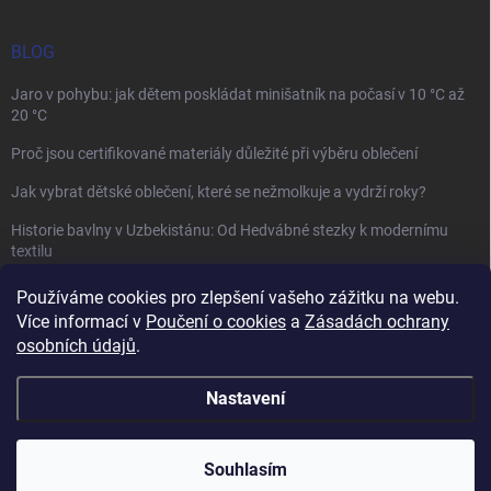
BLOG
Jaro v pohybu: jak dětem poskládat minišatník na počasí v 10 °C až
20 °C
Proč jsou certifikované materiály důležité při výběru oblečení
Jak vybrat dětské oblečení, které se nežmolkuje a vydrží roky?
Historie bavlny v Uzbekistánu: Od Hedvábné stezky k modernímu
textilu
Používáme cookies pro zlepšení vašeho zážitku na webu.
Více informací v
Poučení o cookies
a
Zásadách ochrany
osobních údajů
.
Mamazone |
Allegro.cz
| Řešení sporů on-line
Nastavení
Copyright 2026
Winkiki
. Všechna práva vyhrazena.
Upravit nastavení
cookies
Souhlasím