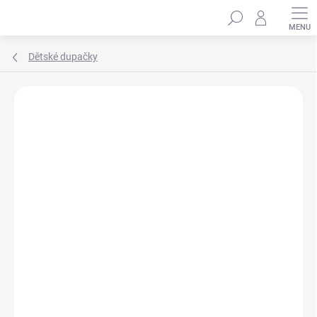
Přejít
Hledat
na
obsah
Dětské dupačky
Podrobnosti hodnocení
Neohodnoceno
ZNAČKA:
WINKIKI KIDS WEAR
100% BAVLNA