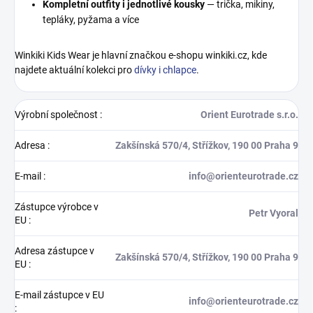
Kompletní outfity i jednotlivé kousky
— trička, mikiny,
tepláky, pyžama a více
Winkiki Kids Wear je hlavní značkou e-shopu winkiki.cz, kde
najdete aktuální kolekci pro
dívky i chlapce
.
Výrobní společnost
:
Orient Eurotrade s.r.o.
Adresa
:
Zakšínská 570/4, Střížkov, 190 00 Praha 9
E-mail
:
info@orienteurotrade.cz
Zástupce výrobce v
Petr Vyoral
EU
:
Adresa zástupce v
Zakšínská 570/4, Střížkov, 190 00 Praha 9
EU
:
E-mail zástupce v EU
info@orienteurotrade.cz
: