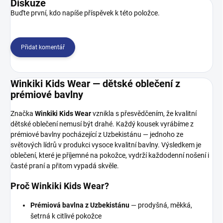
Diskuze
Buďte první, kdo napíše příspěvek k této položce.
Přidat komentář
Winkiki Kids Wear — dětské oblečení z
prémiové bavlny
Značka
Winkiki Kids Wear
vznikla s přesvědčením, že kvalitní
dětské oblečení nemusí být drahé. Každý kousek vyrábíme z
prémiové bavlny pocházející z Uzbekistánu — jednoho ze
světových lídrů v produkci vysoce kvalitní bavlny. Výsledkem je
oblečení, které je příjemné na pokožce, vydrží každodenní nošení i
časté praní a přitom vypadá skvěle.
Proč Winkiki Kids Wear?
Prémiová bavlna z Uzbekistánu
— prodyšná, měkká,
šetrná k citlivé pokožce