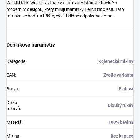
Winkiki Kids Wear staví na kvalitní uzbekistánské bavlně a
moderním designu, který milují maminky i jejich ratolesti. Tato
mikinka se hodí na hřiště, výlet i klidné odpoledne doma.
Doplňkové parametry
Kategorie
:
Kojenecké mikiny
EAN
:
Zvolte variantu
Barva
:
Fialová
Délka
Dlouhý rukáv
rukávů
:
Materiál
:
100% bavlna
Mikina
:
Bez kapuce