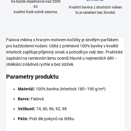
Ke každé objednávce nad 2000
Kč
Kvalitní bavlna z dlouhých vláken
kvalitní froté ručník zdarma.
to je oblečení bez žmolků
Fialová mikina s hravým motivem kočičky je skvělým parťákem
pro každodenní nošení. Ušitá z prémiové 100% bavlny v kvalitě
interlock zajišťuje příjemný omak a pohodlí po celý den. Praktické
zapínání na ramenním lemu oceníš hlavně u nejmenších dětí –
oblékání zvládneš rychle a bez slziček.
Parametry produktu
Materiál:
100% bavlna (interlock 180–190 g/m²)
Barva:
Fialová
Velikosti:
74, 80, 86, 92, 98
Péče:
Prát dle pokynů na štítku