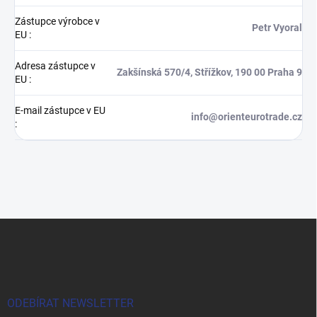
Zástupce výrobce v
Petr Vyoral
EU
:
Adresa zástupce v
Zakšínská 570/4, Střížkov, 190 00 Praha 9
EU
:
E-mail zástupce v EU
info@orienteurotrade.cz
:
Z
á
p
a
t
í
ODEBÍRAT NEWSLETTER