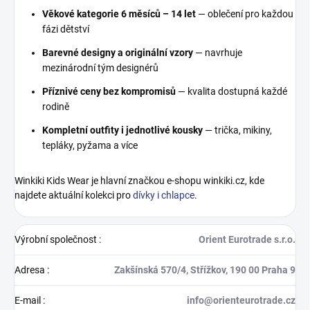
Věkové kategorie 6 měsíců – 14 let
— oblečení pro každou
fázi dětství
Barevné designy a originální vzory
— navrhuje
mezinárodní tým designérů
Příznivé ceny bez kompromisů
— kvalita dostupná každé
rodině
Kompletní outfity i jednotlivé kousky
— trička, mikiny,
tepláky, pyžama a více
Winkiki Kids Wear je hlavní značkou e-shopu winkiki.cz, kde
najdete aktuální kolekci pro
dívky i chlapce
.
Výrobní společnost
:
Orient Eurotrade s.r.o.
Adresa
:
Zakšínská 570/4, Střížkov, 190 00 Praha 9
E-mail
:
info@orienteurotrade.cz