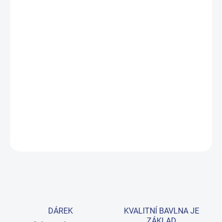
ZVOLTE VARIANTU
MOŽNOSTI DORUČENÍ
−
+
Přidat do košíku
Roztomilá fialová mikina s kočičím motivem z prémiové 100%
bavlny. Zapínání na ramenním lemu usnadní oblékání i těm
nejmenším. Velikosti 74–98. Provedení: s dlouhým rukávem a s
potiskem.
DETAILNÍ INFORMACE
ZEPTAT SE
HLÍDAT
DÁREK
KVALITNÍ BAVLNA JE
ZÁKLAD