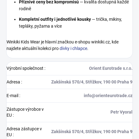
Příznivé ceny bez kompromisů
— kvalita dostupná každé
rodině
Kompletní outfity i jednotlivé kousky
— trička, mikiny,
tepláky, pyžama a více
Winkiki Kids Wear je hlavní značkou e-shopu winkiki.cz, kde
najdete aktuální kolekci pro
dívky i chlapce
.
Výrobní společnost
:
Orient Eurotrade s.r.o.
Adresa
:
Zakšínská 570/4, Střížkov, 190 00 Praha 9
E-mail
:
info@orienteurotrade.cz
Zástupce výrobce v
Petr Vyoral
EU
:
Adresa zástupce v
Zakšínská 570/4, Střížkov, 190 00 Praha 9
EU
: