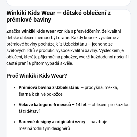
Winkiki Kids Wear — dětské oblečení z
prémiové bavlny
Značka
Winkiki Kids Wear
vznikla s přesvědčením, že kvalitní
dětské oblečení nemusí být drahé. Každý kousek vyrábíme z
prémiové bavlny pocházející z Uzbekistánu — jednoho ze
světových lídrů v produkci vysoce kvalitní bavlny. Výsledkem je
oblečení, které je příjemné na pokožce, vydrží každodenní nošení i
časté praní a přitom vypadá skvěle.
Proč Winkiki Kids Wear?
Prémiová bavlna z Uzbekistánu
— prodyšná, měkká,
šetrná k citlivé pokožce
Věkové kategorie 6 měsíců – 14 let
— oblečení pro každou
fázi dětství
Barevné designy a originální vzory
— navrhuje
mezinárodní tým designérů