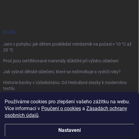
BLOG
Jaro v pohybu: jak dětem poskládat minišatník na počasí v 10 °C až
20 °C
Proč jsou certifikované materiály důležité při výběru oblečení
Jak vybrat dětské oblečení, které se nežmolkuje a vydrží roky?
Historie bavlny v Uzbekistánu: Od Hedvábné stezky k modernímu
textilu
Používáme cookies pro zlepšení vašeho zážitku na webu.
Více informací v
Poučení o cookies
a
Zásadách ochrany
osobních údajů
.
Mamazone |
Allegro.cz
| Řešení sporů on-line
Nastavení