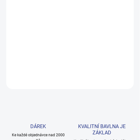
ZVOLTE VARIANTU
MOŽNOSTI DORUČENÍ
−
+
Přidat do košíku
Roztomilé fialové tepláčky s hvězdičkami a capáčky z měkké 100%
bavlny. Ideální pro nejmenší miminka ve velikostech 62–80.
Provedení: s potiskem.
DETAILNÍ INFORMACE
ZEPTAT SE
HLÍDAT
DÁREK
KVALITNÍ BAVLNA JE
ZÁKLAD
Ke každé objednávce nad 2000