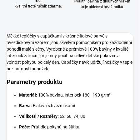
Kč
Kvalitní bavlna z dlouhých vláken
kvalitní froté ručník zdarma.
to je oblečení bez žmolků
Měkké tepláčky s capáčkami v krásné fialové barvě s
hvězdičkovým vzorem jsou skvělým pomocníkem pro každodenní
pohodlí malé slečny. Vyrobené z prémiové 100% bavlny v kvalitě
interlock zaručují příjemný pocit na citlivé dětské pokožce a
volnost pohybu po celý den. Capáčky navíc udržují nožičky v teple
bez nutnosti ponožek.
Parametry produktu
Materiál:
100% bavlna, interlock 180–190 g/m²
Barva:
Fialová s hvězdičkami
Velikosti / Rozměry:
62, 68, 74, 80
Péče:
Prát dle pokynů na štítku