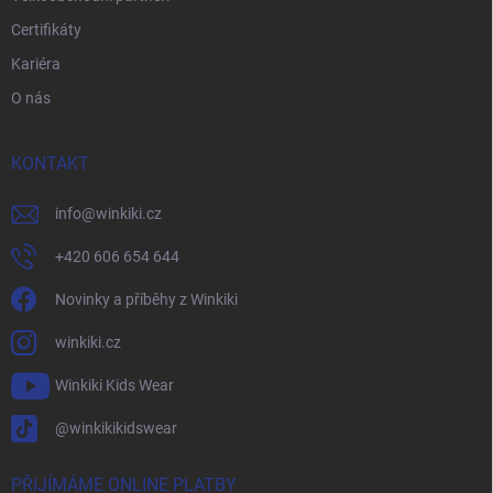
Certifikáty
Kariéra
O nás
KONTAKT
info
@
winkiki.cz
+420 606 654 644
Novinky a příběhy z Winkiki
winkiki.cz
Winkiki Kids Wear
@winkikikidswear
PŘIJÍMÁME ONLINE PLATBY