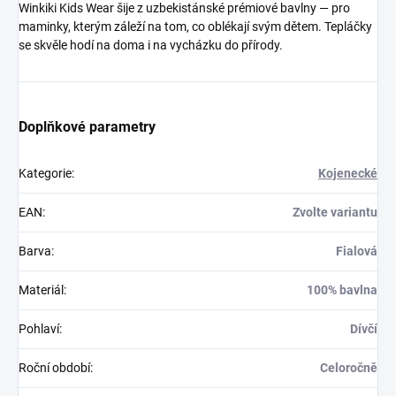
Winkiki Kids Wear šije z uzbekistánské prémiové bavlny — pro
maminky, kterým záleží na tom, co oblékají svým dětem. Tepláčky
se skvěle hodí na doma i na vycházku do přírody.
Doplňkové parametry
Kategorie
:
Kojenecké
EAN
:
Zvolte variantu
Barva
:
Fialová
Materiál
:
100% bavlna
Pohlaví
:
Dívčí
Roční období
:
Celoročně