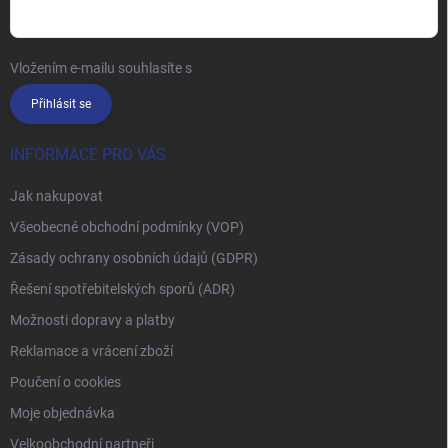
Vložením e-mailu souhlasíte s
podmínkami ochrany osobních údajů
Přihlásit se
INFORMACE PRO VÁS
Jak nakupovat
Všeobecné obchodní podmínky (VOP)
Zásady ochrany osobních údajů (GDPR)
Řešení spotřebitelských sporů (ADR)
Možnosti dopravy a platby
Reklamace a vrácení zboží
Poučení o cookies
Moje objednávka
Velkoobchodní partneři