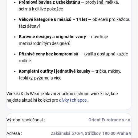
Prémiová bavlna z Uzbekistánu
— prodyšná, měkká,
šetrná k citlivé pokožce
Věkové kategorie 6 měsíců – 14 let
— oblečení pro každou
fázi dětství
Barevné designy a originální vzory
— navrhuje
mezinárodní tým designérů
Příznivé ceny bez kompromisů
— kvalita dostupná každé
rodině
Kompletní outfity i jednotlivé kousky
— trička, mikiny,
tepláky, pyžama a více
Winkiki Kids Wear je hlavní značkou e-shopu winkiki.cz, kde
najdete aktuální kolekci pro
dívky i chlapce
.
Výrobní společnost
:
Orient Eurotrade s.r.o.
Adresa
:
Zakšínská 570/4, Střížkov, 190 00 Praha 9