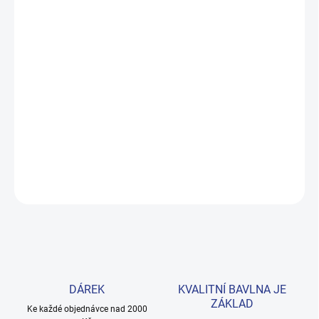
MOŽNOSTI DORUČENÍ
−
+
Přidat do košíku
Roztomilé bavlněné šaty v živé fuchsiové barvě s kočičkou a
mašličkou na přední části. Zapínání na rameni usnadňuje
oblékání. Velikosti 74–98. Provedení: s krátkým rukávem a s
potiskem.
DETAILNÍ INFORMACE
ZEPTAT SE
HLÍDAT
DÁREK
KVALITNÍ BAVLNA JE
ZÁKLAD
Ke každé objednávce nad 2000