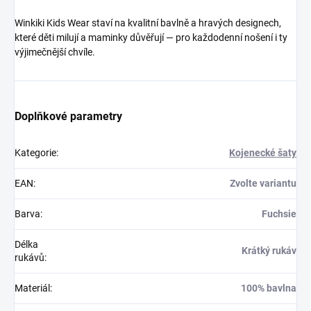
Winkiki Kids Wear staví na kvalitní bavlně a hravých designech,
které děti milují a maminky důvěřují — pro každodenní nošení i ty
výjimečnější chvíle.
Doplňkové parametry
Kategorie
:
Kojenecké šaty
EAN
:
Zvolte variantu
Barva
:
Fuchsie
Délka
Krátký rukáv
rukávů
:
Materiál
:
100% bavlna