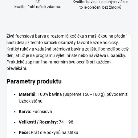
Kč
Kvalitní bavlna z dlouhých vláken
kvalitní froté ručník zdarma.
to je oblečení bez žmolků
Živá fuchsiová barva a roztomilá kočička s mašličkou na přední
části dělají z těchto šatiček okamžitý favorit každé holčičky.
Krátký rukáv a vzdušná prémiová bavlna zajišťují pohodlí po celý
den, ať už je na programu výlet, hřiště nebo návštěva u babičky.
Praktické zapínání na ramenním švu oceníš při každém
převlékání.
Parametry produktu
Materiál:
100% bavlna (Supreme 150–160 g), původem z
Uzbekistánu
Barva:
Fuchsiová
Velikosti / Rozměry:
74 – 98
Péče:
Prát dle pokynů na štítku