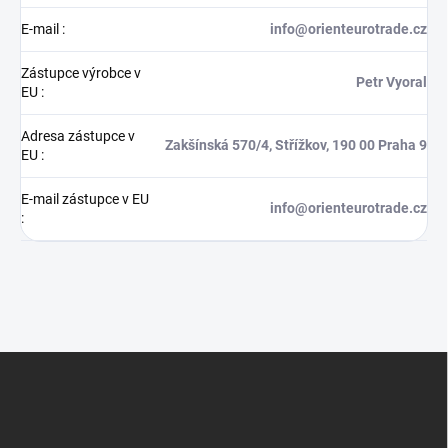
E-mail
:
info@orienteurotrade.cz
Zástupce výrobce v
Petr Vyoral
EU
:
Adresa zástupce v
Zakšínská 570/4, Střížkov, 190 00 Praha 9
EU
:
E-mail zástupce v EU
info@orienteurotrade.cz
:
Z
á
p
a