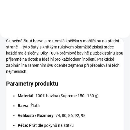
74
86
Slunečně žlutá barva a roztomilá kočička s mašličkou na přední
straně — tyto šaty s krátkým rukávem okamžitě získají srdce
každé malé slečny. Díky 100% prémiové bavlně z Uzbekistánu jsou
příjemné na dotek a ideální pro každodenní nošení. Praktické
zapínání na ramenním švu oceníte zejména při přebalování těch
nejmenších.
Parametry produktu
Materiál:
100% bavlna (Supreme 150–160 g)
Barva:
Žlutá
Velikosti / Rozměry:
74, 80, 86, 92, 98
Péče:
Prát dle pokynů na štítku