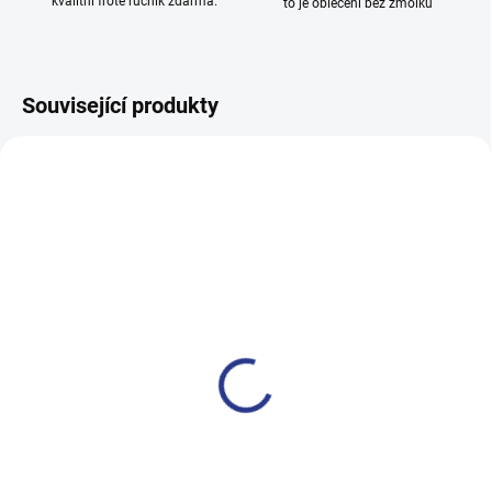
kvalitní froté ručník zdarma.
to je oblečení bez žmolků
Související produkty
100% BAVLNA
SKLADEM
(3 KS)
Dívčí mikina s kapucí Cat -
růžová
399 Kč