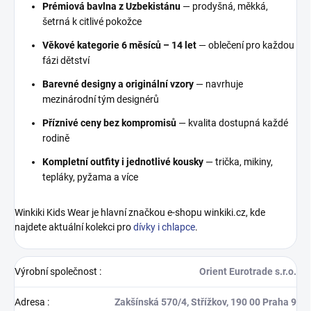
Prémiová bavlna z Uzbekistánu
— prodyšná, měkká,
šetrná k citlivé pokožce
Věkové kategorie 6 měsíců – 14 let
— oblečení pro každou
fázi dětství
Barevné designy a originální vzory
— navrhuje
mezinárodní tým designérů
Příznivé ceny bez kompromisů
— kvalita dostupná každé
rodině
Kompletní outfity i jednotlivé kousky
— trička, mikiny,
tepláky, pyžama a více
Winkiki Kids Wear je hlavní značkou e-shopu winkiki.cz, kde
najdete aktuální kolekci pro
dívky i chlapce
.
Výrobní společnost
:
Orient Eurotrade s.r.o.
Adresa
:
Zakšínská 570/4, Střížkov, 190 00 Praha 9