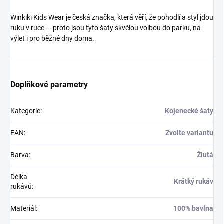
Winkiki Kids Wear je česká značka, která věří, že pohodlí a styl jdou
ruku v ruce — proto jsou tyto šaty skvělou volbou do parku, na
výlet i pro běžné dny doma.
Doplňkové parametry
Kategorie
:
Kojenecké šaty
EAN
:
Zvolte variantu
Barva
:
Žlutá
Délka
Krátký rukáv
rukávů
:
Materiál
:
100% bavlna