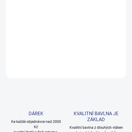
MOŽNOSTI DORUČENÍ
−
+
Přidat do košíku
Rozkošné šaty ze 100% bavlny s motivem kočičky s mašličkou.
Zapínání na ramenním švu usnadňuje oblékání. Dostupné ve
velikostech 74–98. Provedení: s krátkým rukávem a s potiskem.
DETAILNÍ INFORMACE
ZEPTAT SE
HLÍDAT
DÁREK
KVALITNÍ BAVLNA JE
ZÁKLAD
Ke každé objednávce nad 2000
Kč
Kvalitní bavlna z dlouhých vláken