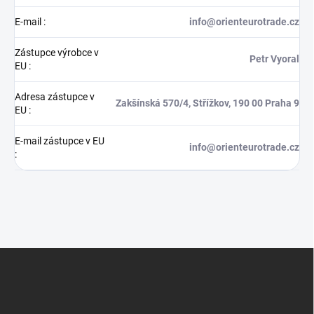
E-mail
:
info@orienteurotrade.cz
Zástupce výrobce v
Petr Vyoral
EU
:
Adresa zástupce v
Zakšínská 570/4, Střížkov, 190 00 Praha 9
EU
:
E-mail zástupce v EU
info@orienteurotrade.cz
:
Z
á
p
a