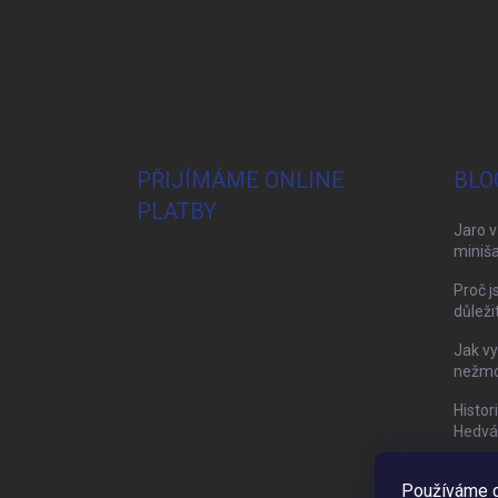
PŘIJÍMÁME ONLINE
BLO
PLATBY
Jaro v
miniša
Proč j
důleži
Jak vy
nežmol
Histor
Hedvá
Používáme c