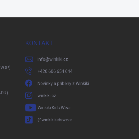
KONTAKT
info
@
winkiki.cz
(VOP)
+420 606 654 644
Novinky a příběhy z Winkiki
ADR)
winkiki.cz
Winkiki Kids Wear
@winkikikidswear