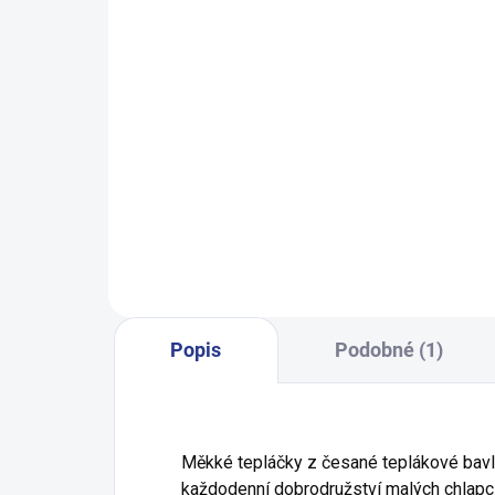
SKLADEM
(5 KS)
Chlapecká mikina Snow - khaki
399 Kč
74
80
86
92
Popis
Podobné (1)
Měkké tepláčky z česané teplákové bav
každodenní dobrodružství malých chlapc