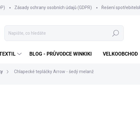
OP)
Zásady ochrany osobních údajů (GDPR)
Řešení spotřebitel
Hledat
TEXTIL
BLOG - PRŮVODCE WINKIKI
VELKOOBCHOD
ky
Chlapecké tepláčky Arrow - šedý melanž
ní
ZNAČKA:
WINKIKI KIDS WEAR
299 Kč
Měrná
ZVOLTE VARIANTU
cena:
VELIKOST