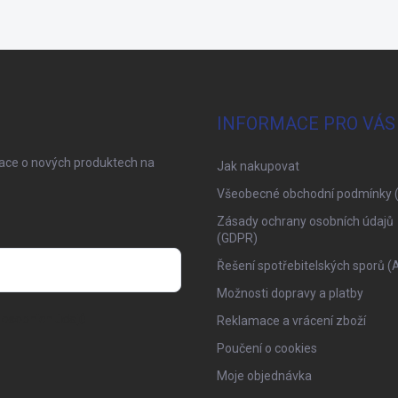
INFORMACE PRO VÁS
mace o nových produktech na
Jak nakupovat
Všeobecné obchodní podmínky 
Zásady ochrany osobních údajů
(GDPR)
Řešení spotřebitelských sporů (
Možnosti dopravy a platby
osobních údajů
Reklamace a vrácení zboží
Poučení o cookies
Moje objednávka