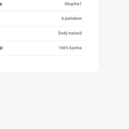
a
:
Skupina1
S potiskem
Šedý melanž
ál
:
100% bavlna