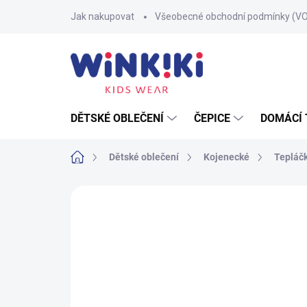
Přejít
Jak nakupovat
Všeobecné obchodní podmínky (V
na
obsah
DĚTSKÉ OBLEČENÍ
ČEPICE
DOMÁCÍ 
Domů
Dětské oblečení
Kojenecké
Tepláč
Neohodnoceno
Podrobnosti hodnoce
100% BAVLNA