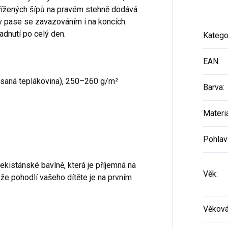
křížených šípů na pravém stehně dodává
 v pase se zavazováním i na koncích
adnutí po celý den.
Katego
EAN
:
esaná teplákovina), 250–260 g/m²
Barva
:
Materi
Pohlav
kistánské bavlně, která je příjemná na
Věk
:
ože pohodlí vašeho dítěte je na prvním
Věková