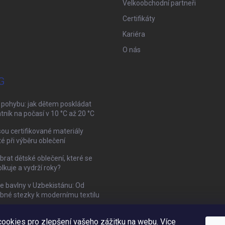
Velkoobchodní partneři
Certifikáty
Kariéra
O nás
G
 pohybu: jak dětem poskládat
tník na počasí v 10 °C až 20 °C
sou certifikované materiály
té při výběru oblečení
brat dětské oblečení, které se
kuje a vydrží roky?
ie bavlny v Uzbekistánu: Od
bné stezky k modernímu textilu
ookies pro zlepšení vašeho zážitku na webu. Více
Mamazone |
Allegro.cz
| Řešení sporů on-line