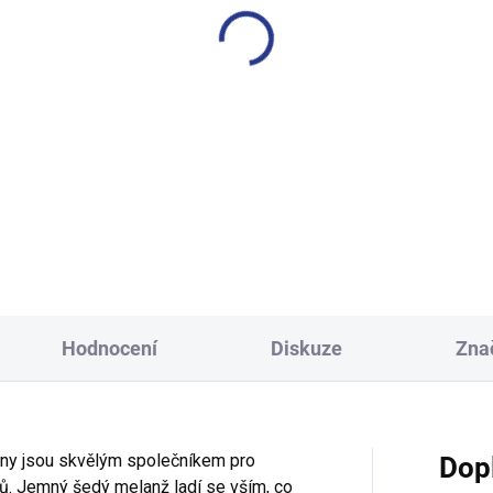
Hodnocení
Diskuze
Zna
lny jsou skvělým společníkem pro
Dop
ů. Jemný šedý melanž ladí se vším, co