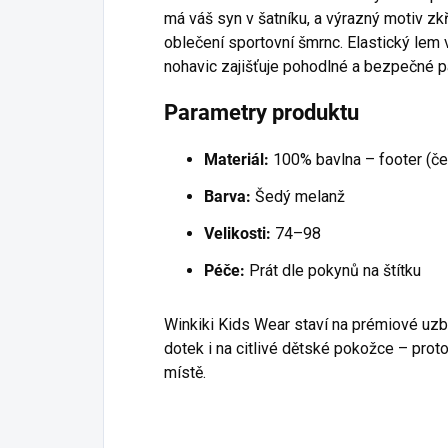
má váš syn v šatníku, a výrazný motiv z
oblečení sportovní šmrnc. Elastický lem
nohavic zajišťuje pohodlné a bezpečné p
Parametry produktu
Materiál:
100% bavlna – footer (č
Barva:
Šedý melanž
Velikosti:
74–98
Péče:
Prát dle pokynů na štítku
Winkiki Kids Wear staví na prémiové uzbe
dotek i na citlivé dětské pokožce – prot
místě.