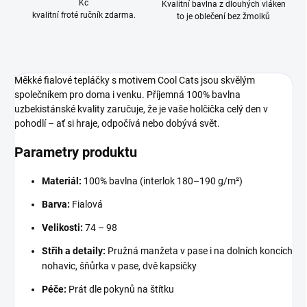
Kč
Kvalitní bavlna z dlouhých vláken
kvalitní froté ručník zdarma.
to je oblečení bez žmolků
Měkké fialové tepláčky s motivem Cool Cats jsou skvělým
společníkem pro doma i venku. Příjemná 100% bavlna
uzbekistánské kvality zaručuje, že je vaše holčička celý den v
pohodlí – ať si hraje, odpočívá nebo dobývá svět.
Parametry produktu
Materiál:
100% bavlna (interlok 180–190 g/m²)
Barva:
Fialová
Velikosti:
74 – 98
Střih a detaily:
Pružná manžeta v pase i na dolních koncích
nohavic, šňůrka v pase, dvě kapsičky
Péče:
Prát dle pokynů na štítku