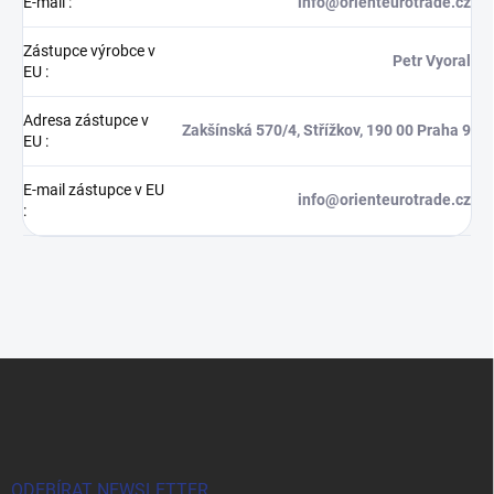
E-mail
:
info@orienteurotrade.cz
Zástupce výrobce v
Petr Vyoral
EU
:
Adresa zástupce v
Zakšínská 570/4, Střížkov, 190 00 Praha 9
EU
:
E-mail zástupce v EU
info@orienteurotrade.cz
:
Z
á
p
a
t
í
ODEBÍRAT NEWSLETTER