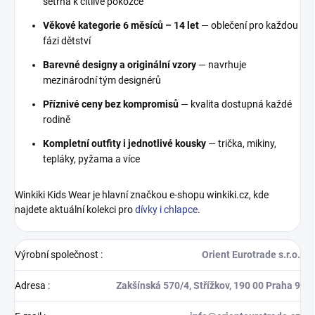
šetrná k citlivé pokožce
Věkové kategorie 6 měsíců – 14 let
— oblečení pro každou
fázi dětství
Barevné designy a originální vzory
— navrhuje
mezinárodní tým designérů
Příznivé ceny bez kompromisů
— kvalita dostupná každé
rodině
Kompletní outfity i jednotlivé kousky
— trička, mikiny,
tepláky, pyžama a více
Winkiki Kids Wear je hlavní značkou e-shopu winkiki.cz, kde
najdete aktuální kolekci pro
dívky i chlapce
.
Výrobní společnost
:
Orient Eurotrade s.r.o.
Adresa
:
Zakšínská 570/4, Střížkov, 190 00 Praha 9