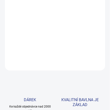
MOŽNOSTI DORUČENÍ
−
+
Přidat do košíku
Pohodlné fialové tepláčky z prémiové bavlny s roztomilým
motivem koček. Pružné manžety, šňůrka v pase a dvě kapsičky –
praktické pro každý den. Provedení: s dlouhými nohavicemi a s
potiskem.
DETAILNÍ INFORMACE
ZEPTAT SE
HLÍDAT
DÁREK
KVALITNÍ BAVLNA JE
ZÁKLAD
Ke každé objednávce nad 2000