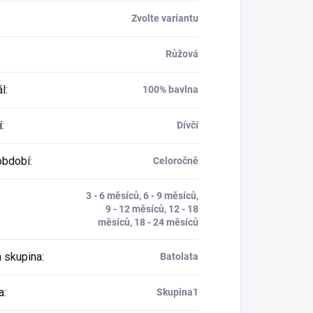
Zvolte variantu
Růžová
ál
:
100% bavlna
í
:
Dívčí
období
:
Celoročně
3 - 6 měsíců, 6 - 9 měsíců,
9 - 12 měsíců, 12 - 18
měsíců, 18 - 24 měsíců
 skupina
:
Batolata
a
:
Skupina1