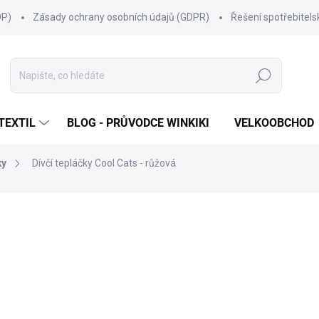
OP)
Zásady ochrany osobních údajů (GDPR)
Řešení spotřebitel
Hledat
TEXTIL
BLOG - PRŮVODCE WINKIKI
VELKOOBCHOD
ky
Dívčí tepláčky Cool Cats - růžová
ní
ZNAČKA:
WINKIKI KIDS WEAR
299 Kč
Měrná
ZVOLTE VARIANTU
cena:
VELIKOST