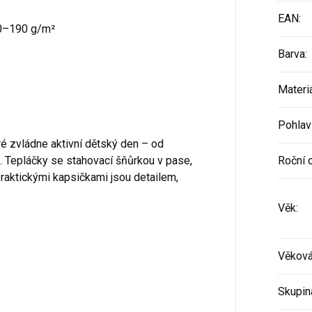
EAN
:
80–190 g/m²
Barva
:
Materi
Pohlav
ré zvládne aktivní dětský den – od
. Tepláčky se stahovací šňůrkou v pase,
Roční 
raktickými kapsičkami jsou detailem,
Věk
:
Věková
Skupin