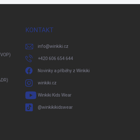
KONTAKT
info
@
winkiki.cz
(VOP)
+420 606 654 644
Novinky a příběhy z Winkiki
ADR)
winkiki.cz
Winkiki Kids Wear
@winkikikidswear