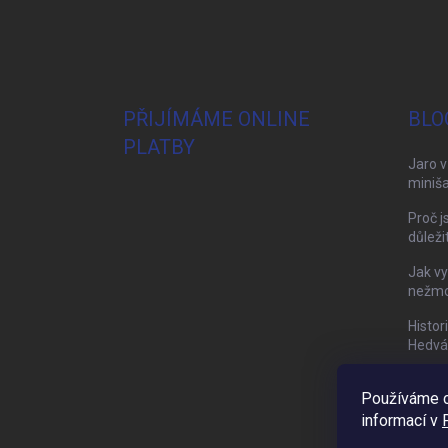
PŘIJÍMÁME ONLINE
BLO
PLATBY
Jaro v
miniša
Proč j
důleži
Jak vy
nežmol
Histor
Hedvá
Používáme c
informací v