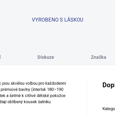
VYROBENO S LÁSKOU
í
Diskuze
Značka
 jsou skvělou volbou pro každodenní
Dop
 prémiové bavlny (interlok 180–190
ek a šetrné k citlivé dětské pokožce.
lají oblíbený kousek šatníku.
Katego