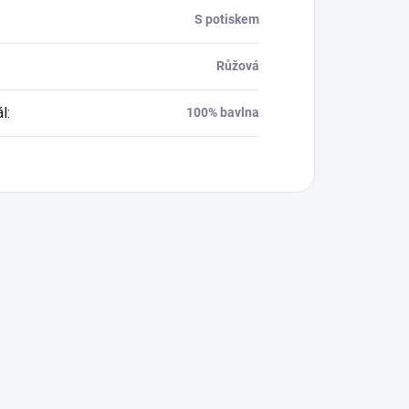
S potiskem
Růžová
ál
:
100% bavlna