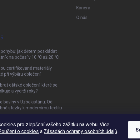
Kariéra
O nás
G
 pohybu: jak dětem poskládat
tník na počasí v 10 °C až 20 °C
sou certifikované materiály
té při výběru oblečení
brat dětské oblečení, které se
kuje a vydrží roky?
ie bavlny v Uzbekistánu: Od
bné stezky k modernímu textilu
ookies pro zlepšení vašeho zážitku na webu. Více
Mamazone |
Allegro.cz
| Řešení sporů on-line
S
Poučení o cookies
a
Zásadách ochrany osobních údajů
.