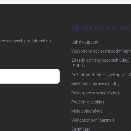
INFORMACE PRO VÁS
mace o nových produktech na
Jak nakupovat
Všeobecné obchodní podmínky 
Zásady ochrany osobních údajů
(GDPR)
Řešení spotřebitelských sporů (
Možnosti dopravy a platby
osobních údajů
Reklamace a vrácení zboží
Poučení o cookies
Moje objednávka
Velkoobchodní partneři
Certifikáty