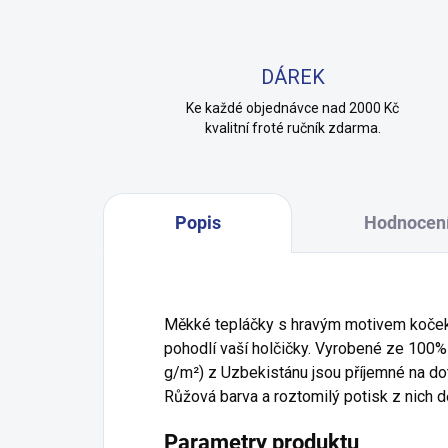
DÁREK
Ke každé objednávce nad 2000 Kč
kvalitní froté ručník zdarma.
Popis
Hodnocen
Měkké tepláčky s hravým motivem koček
pohodlí vaší holčičky. Vyrobené ze 100%
g/m²) z Uzbekistánu jsou příjemné na dot
Růžová barva a roztomilý potisk z nich dě
Parametry produktu