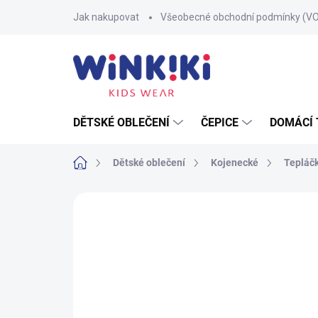
Přejít
Jak nakupovat
Všeobecné obchodní podmínky (V
na
obsah
DĚTSKÉ OBLEČENÍ
ČEPICE
DOMÁCÍ 
Domů
Dětské oblečení
Kojenecké
Tepláč
Neohodnoceno
Podrobnosti hodnoce
100% BAVLNA