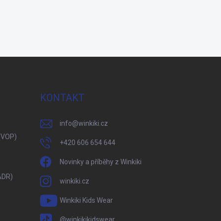
KONTAKT
info
@
winkiki.cz
(VOP)
+420 606 654 644
Novinky a příběhy z Winkiki
ADR)
winkiki.cz
Winkiki Kids Wear
@winkikikidswear