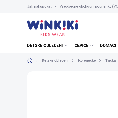
Přejít
Jak nakupovat
Všeobecné obchodní podmínky (V
na
obsah
DĚTSKÉ OBLEČENÍ
ČEPICE
DOMÁCÍ 
Domů
Dětské oblečení
Kojenecké
Trička
Neohodnoceno
Podrobnosti hodnoce
100% BAVLNA