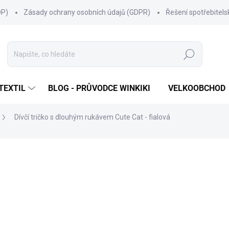
OP)
Zásady ochrany osobních údajů (GDPR)
Řešení spotřebitel
Hledat
TEXTIL
BLOG - PRŮVODCE WINKIKI
VELKOOBCHOD
Dívčí tričko s dlouhým rukávem Cute Cat - fialová
ní
ZNAČKA:
WINKIKI KIDS WEAR
299 Kč
Měrná
ZVOLTE VARIANTU
cena:
VELIKOST