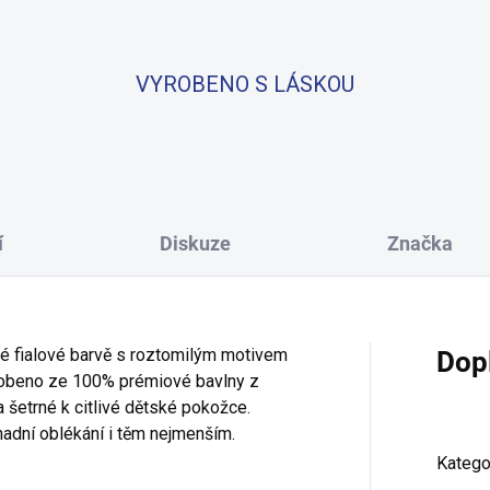
VYROBENO S LÁSKOU
í
Diskuze
Značka
é fialové barvě s roztomilým motivem
Dop
robeno ze 100% prémiové bavlny z
a šetrné k citlivé dětské pokožce.
adní oblékání i těm nejmenším.
Katego