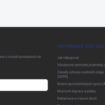
INFORMACE PRO VÁS
mace o nových produktech na
Jak nakupovat
Všeobecné obchodní podmínky 
Zásady ochrany osobních údajů
(GDPR)
Řešení spotřebitelských sporů (
Možnosti dopravy a platby
osobních údajů
Reklamace a vrácení zboží