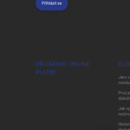
Přihlásit se
PŘIJÍMÁME ONLINE
BLO
PLATBY
Jaro v
miniša
Proč j
důleži
Jak vy
nežmol
Histor
Hedvá