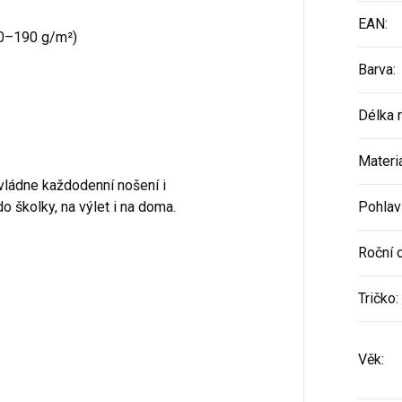
EAN
:
80–190 g/m²)
Barva
:
Délka 
Materi
zvládne každodenní nošení i
o školky, na výlet i na doma.
Pohlav
Roční 
Tričko
:
Věk
: