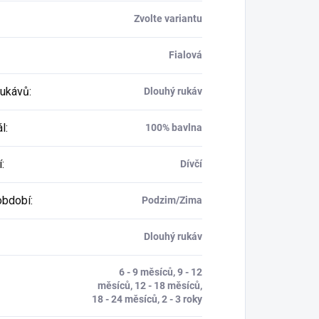
Zvolte variantu
Fialová
rukávů
:
Dlouhý rukáv
ál
:
100% bavlna
í
:
Dívčí
období
:
Podzim/Zima
Dlouhý rukáv
6 - 9 měsíců, 9 - 12
měsíců, 12 - 18 měsíců,
18 - 24 měsíců, 2 - 3 roky