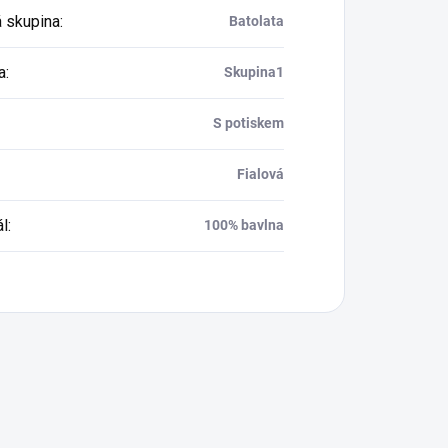
 skupina
:
Batolata
a
:
Skupina1
S potiskem
Fialová
ál
:
100% bavlna