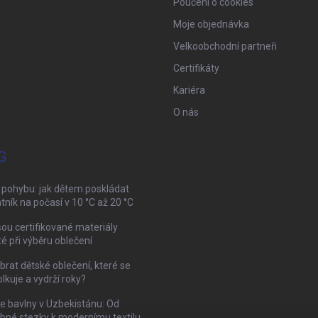
Poučení o cookies
Moje objednávka
Velkoobchodní partneři
Certifikáty
Kariéra
O nás
G
 pohybu: jak dětem poskládat
tník na počasí v 10 °C až 20 °C
sou certifikované materiály
té při výběru oblečení
brat dětské oblečení, které se
kuje a vydrží roky?
ie bavlny v Uzbekistánu: Od
bné stezky k modernímu textilu