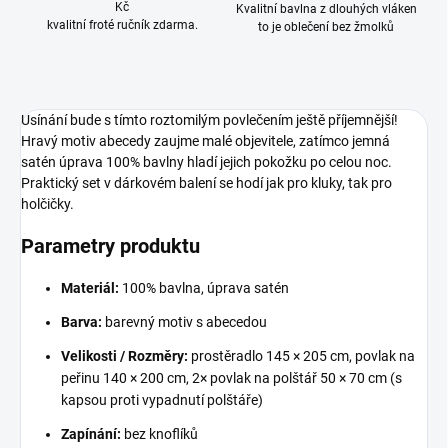
Kč
Kvalitní bavlna z dlouhých vláken
kvalitní froté ručník zdarma.
to je oblečení bez žmolků
Usínání bude s tímto roztomilým povlečením ještě příjemnější!
Hravý motiv abecedy zaujme malé objevitele, zatímco jemná
satén úprava 100% bavlny hladí jejich pokožku po celou noc.
Praktický set v dárkovém balení se hodí jak pro kluky, tak pro
holčičky.
Parametry produktu
Materiál:
100% bavlna, úprava satén
Barva:
barevný motiv s abecedou
Velikosti / Rozměry:
prostěradlo 145 × 205 cm, povlak na
peřinu 140 × 200 cm, 2× povlak na polštář 50 × 70 cm (s
kapsou proti vypadnutí polštáře)
Zapínání:
bez knoflíků