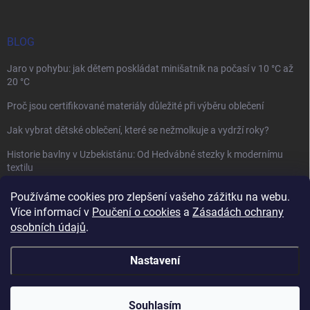
BLOG
Jaro v pohybu: jak dětem poskládat minišatník na počasí v 10 °C až
20 °C
Proč jsou certifikované materiály důležité při výběru oblečení
Jak vybrat dětské oblečení, které se nežmolkuje a vydrží roky?
Historie bavlny v Uzbekistánu: Od Hedvábné stezky k modernímu
textilu
Používáme cookies pro zlepšení vašeho zážitku na webu.
Více informací v
Poučení o cookies
a
Zásadách ochrany
osobních údajů
.
Mamazone |
Allegro.cz
| Řešení sporů on-line
Nastavení
Copyright 2026
Winkiki
. Všechna práva vyhrazena.
Upravit nastavení
cookies
Souhlasím