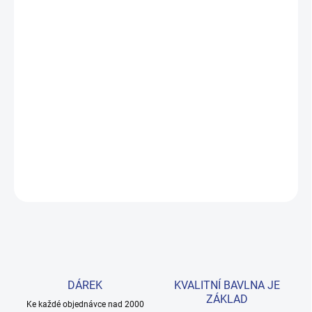
MOŽNOSTI
DORUČENÍ
−
+
Přidat do košíku
Měkké bavlněné povlečení s dinosaury pro kluky i teenagery. Satin
úprava zaručuje příjemný spánek, set přichází v dárkovém balení.
Provedení: s potiskem.
DETAILNÍ INFORMACE
ZEPTAT SE
HLÍDAT
DÁREK
KVALITNÍ BAVLNA JE
ZÁKLAD
Ke každé objednávce nad 2000