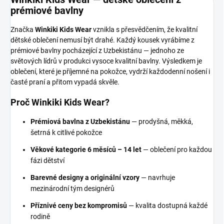
prémiové bavlny
Značka
Winkiki Kids Wear
vznikla s přesvědčením, že kvalitní
dětské oblečení nemusí být drahé. Každý kousek vyrábíme z
prémiové bavlny pocházející z Uzbekistánu — jednoho ze
světových lídrů v produkci vysoce kvalitní bavlny. Výsledkem je
oblečení, které je příjemné na pokožce, vydrží každodenní nošení i
časté praní a přitom vypadá skvěle.
Proč Winkiki Kids Wear?
Prémiová bavlna z Uzbekistánu
— prodyšná, měkká,
šetrná k citlivé pokožce
Věkové kategorie 6 měsíců – 14 let
— oblečení pro každou
fázi dětství
Barevné designy a originální vzory
— navrhuje
mezinárodní tým designérů
Příznivé ceny bez kompromisů
— kvalita dostupná každé
rodině