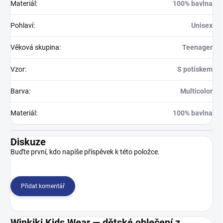
Materiál
:
100% bavlna
Pohlaví
:
Unisex
Věková skupina
:
Teenager
Vzor
:
S potiskem
Barva
:
Multicolor
Materiál
:
100% bavlna
Diskuze
Buďte první, kdo napíše příspěvek k této položce.
Přidat komentář
Winkiki Kids Wear — dětské oblečení z