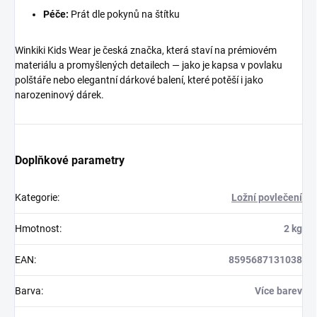
Péče:
Prát dle pokynů na štítku
Winkiki Kids Wear je česká značka, která staví na prémiovém
materiálu a promyšlených detailech — jako je kapsa v povlaku
polštáře nebo elegantní dárkové balení, které potěší i jako
narozeninový dárek.
Doplňkové parametry
Kategorie
:
Ložní povlečení
Hmotnost
:
2 kg
EAN
:
8595687131038
Barva
:
Více barev