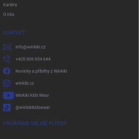
Kariéra
O nás
KONTAKT
info
@
winkiki.cz
+420 606 654 644
Novinky a příběhy z Winkiki
winkiki.cz
Winkiki Kids Wear
@winkikikidswear
PŘIJÍMÁME ONLINE PLATBY