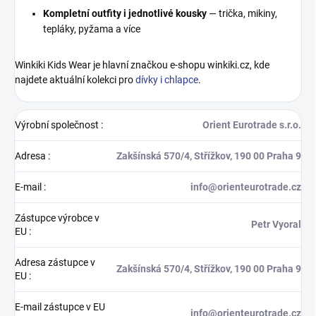
Kompletní outfity i jednotlivé kousky
— trička, mikiny,
tepláky, pyžama a více
Winkiki Kids Wear je hlavní značkou e-shopu winkiki.cz, kde
najdete aktuální kolekci pro
dívky i chlapce
.
Výrobní společnost
:
Orient Eurotrade s.r.o.
Adresa
:
Zakšínská 570/4, Střížkov, 190 00 Praha 9
E-mail
:
info@orienteurotrade.cz
Zástupce výrobce v
Petr Vyoral
EU
:
Adresa zástupce v
Zakšínská 570/4, Střížkov, 190 00 Praha 9
EU
:
E-mail zástupce v EU
info@orienteurotrade.cz