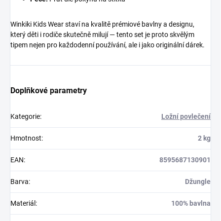
Winkiki Kids Wear staví na kvalitě prémiové bavlny a designu,
který děti i rodiče skutečně milují — tento set je proto skvělým
tipem nejen pro každodenní používání, ale i jako originální dárek.
Doplňkové parametry
Kategorie
:
Ložní povlečení
Hmotnost
:
2 kg
EAN
:
8595687130901
Barva
:
Džungle
Materiál
:
100% bavlna