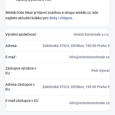
Winkiki Kids Wear je hlavní značkou e-shopu winkiki.cz, kde
najdete aktuální kolekci pro
dívky i chlapce
.
Výrobní společnost
:
Orient Eurotrade s.r.o.
Adresa
:
Zakšínská 570/4, Střížkov, 190 00 Praha 9
E-mail
:
info@orienteurotrade.cz
Zástupce výrobce v
Petr Vyoral
EU
:
Adresa zástupce v
Zakšínská 570/4, Střížkov, 190 00 Praha 9
EU
:
E-mail zástupce v EU
info@orienteurotrade.cz
: