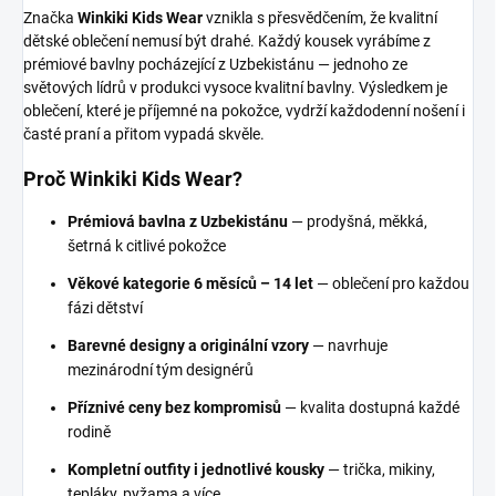
Značka
Winkiki Kids Wear
vznikla s přesvědčením, že kvalitní
dětské oblečení nemusí být drahé. Každý kousek vyrábíme z
prémiové bavlny pocházející z Uzbekistánu — jednoho ze
světových lídrů v produkci vysoce kvalitní bavlny. Výsledkem je
oblečení, které je příjemné na pokožce, vydrží každodenní nošení i
časté praní a přitom vypadá skvěle.
Proč Winkiki Kids Wear?
Prémiová bavlna z Uzbekistánu
— prodyšná, měkká,
šetrná k citlivé pokožce
Věkové kategorie 6 měsíců – 14 let
— oblečení pro každou
fázi dětství
Barevné designy a originální vzory
— navrhuje
mezinárodní tým designérů
Příznivé ceny bez kompromisů
— kvalita dostupná každé
rodině
Kompletní outfity i jednotlivé kousky
— trička, mikiny,
tepláky, pyžama a více