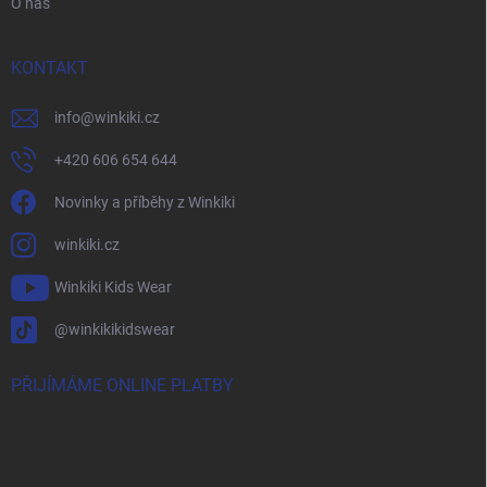
O nás
KONTAKT
info
@
winkiki.cz
+420 606 654 644
Novinky a příběhy z Winkiki
winkiki.cz
Winkiki Kids Wear
@winkikikidswear
PŘIJÍMÁME ONLINE PLATBY