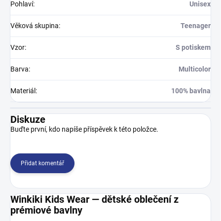
Pohlaví
:
Unisex
Věková skupina
:
Teenager
Vzor
:
S potiskem
Barva
:
Multicolor
Materiál
:
100% bavlna
Diskuze
Buďte první, kdo napíše příspěvek k této položce.
Přidat komentář
Winkiki Kids Wear — dětské oblečení z
prémiové bavlny