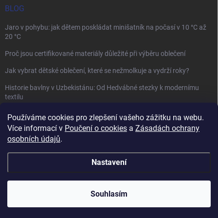
BLOG
Jaro v pohybu: jak dětem poskládat minišatník na počasí v 10 °C až
20 °C
Proč jsou certifikované materiály důležité při výběru oblečení
Jak vybrat dětské oblečení, které se nežmolkuje a vydrží roky?
Historie bavlny v Uzbekistánu: Od Hedvábné stezky k modernímu
textilu
Používáme cookies pro zlepšení vašeho zážitku na webu.
Více informací v
Poučení o cookies
a
Zásadách ochrany
osobních údajů
.
Mamazone |
Allegro.cz
| Řešení sporů on-line
Nastavení
Copyright 2026
Winkiki
. Všechna práva vyhrazena.
Upravit nastavení
cookies
Souhlasím
Vytvořil Shoptet