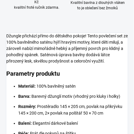
Kč
Kvalitní bavlna z dlouhých vláken
kvalitní froté ručník zdarma.
to je oblečení bez žmolků
Džungle přichází přímo do dětského pokoje! Tento povlečení set ze
100% bavlněného saténu hýří hravými motivy, které děti milují, a
zároveň nabízí mimořádně hebký a příjemný povrch pro klidný a
pohodlný spánek. Saténová úprava bavlny dodává látce
přirozený lesk, skvělou prodyšnost a celoroční využití.
Parametry produktu
Materiál:
100% bavlněný satén
Barva:
Barevný džunglí motiv (vhodný pro kluky i holky)
Rozměry:
Prostěradlo 145 × 205 cm, povlak na přikrývku
145 × 200 cm, 2× povlak na polštář 50 × 70 cm
Balení:
Elegantní dárkové balení
Péče:
Prát dle pokynů na štítku