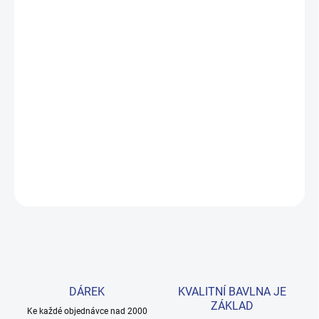
MOŽNOSTI
DORUČENÍ
−
+
Přidat do košíku
Měkké bavlněné povlečení s dinosaury pro kluky i teenagery. Satin
úprava zaručuje příjemný spánek, set přichází v dárkovém balení.
Provedení: s potiskem.
DETAILNÍ INFORMACE
ZEPTAT SE
HLÍDAT
DÁREK
KVALITNÍ BAVLNA JE
ZÁKLAD
Ke každé objednávce nad 2000