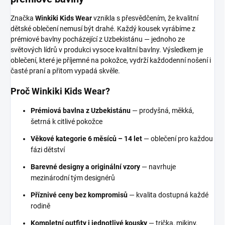
Značka
Winkiki Kids Wear
vznikla s přesvědčením, že kvalitní
dětské oblečení nemusí být drahé. Každý kousek vyrábíme z
prémiové bavlny pocházející z Uzbekistánu — jednoho ze
světových lídrů v produkci vysoce kvalitní bavlny. Výsledkem je
oblečení, které je příjemné na pokožce, vydrží každodenní nošení i
časté praní a přitom vypadá skvěle.
Proč Winkiki Kids Wear?
Prémiová bavlna z Uzbekistánu
— prodyšná, měkká,
šetrná k citlivé pokožce
Věkové kategorie 6 měsíců – 14 let
— oblečení pro každou
fázi dětství
Barevné designy a originální vzory
— navrhuje
mezinárodní tým designérů
Příznivé ceny bez kompromisů
— kvalita dostupná každé
rodině
Kompletní outfity i jednotlivé kousky
— trička, mikiny,