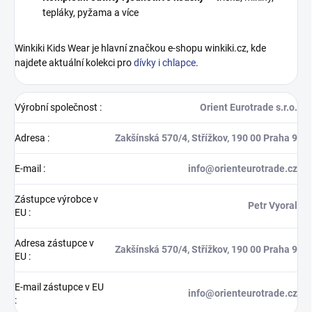
tepláky, pyžama a více
Winkiki Kids Wear je hlavní značkou e-shopu winkiki.cz, kde
najdete aktuální kolekci pro
dívky i chlapce
.
Výrobní společnost
:
Orient Eurotrade s.r.o.
Adresa
:
Zakšínská 570/4, Střížkov, 190 00 Praha 9
E-mail
:
info@orienteurotrade.cz
Zástupce výrobce v
Petr Vyoral
EU
:
Adresa zástupce v
Zakšínská 570/4, Střížkov, 190 00 Praha 9
EU
:
E-mail zástupce v EU
info@orienteurotrade.cz
: