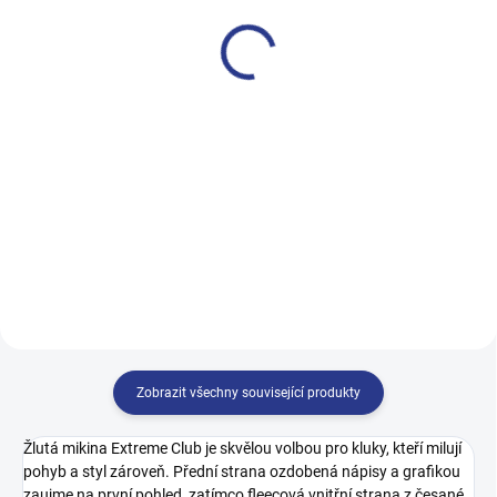
fialová
499 Kč
499 Kč
122
128
134
140
140
146
152
158
146
152
158
164
164
Zobrazit všechny související produkty
Žlutá mikina Extreme Club je skvělou volbou pro kluky, kteří milují
pohyb a styl zároveň. Přední strana ozdobená nápisy a grafikou
zaujme na první pohled, zatímco fleecová vnitřní strana z česané