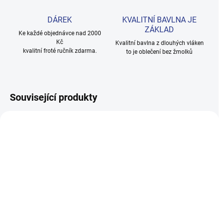
DÁREK
KVALITNÍ BAVLNA JE
ZÁKLAD
Ke každé objednávce nad 2000
Kč
Kvalitní bavlna z dlouhých vláken
kvalitní froté ručník zdarma.
to je oblečení bez žmolků
Související produkty
100% BAVLNA
100% BAVLNA
SKLADEM
SKLADE
(2 KS)
(24 KS
Dívčí tepláky Weekend -
Dívčí tepláky Sport - černá