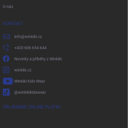
O nás
KONTAKT
info
@
winkiki.cz
+420 606 654 644
Novinky a příběhy z Winkiki
winkiki.cz
Winkiki Kids Wear
@winkikikidswear
PŘIJÍMÁME ONLINE PLATBY