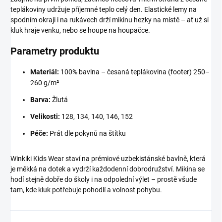
teplákoviny udržuje příjemné teplo celý den. Elastické lemy na
spodním okraji i na rukávech drží mikinu hezky na místě – ať už si
kluk hraje venku, nebo se houpe na houpačce.
Parametry produktu
Materiál:
100% bavlna – česaná teplákovina (footer) 250–
260 g/m²
Barva:
Žlutá
Velikosti:
128, 134, 140, 146, 152
Péče:
Prát dle pokynů na štítku
Winkiki Kids Wear staví na prémiové uzbekistánské bavlně, která
je měkká na dotek a vydrží každodenní dobrodružství. Mikina se
hodí stejně dobře do školy i na odpolední výlet – prostě všude
tam, kde kluk potřebuje pohodlí a volnost pohybu.