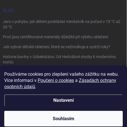
BLOG
Jaro v pohybu: jak dětem poskládat minišatník na počasí v 10 °C až
20 °C
Proč jsou certifikované materiály důležité při výběru oblečení
Jak vybrat dětské oblečení, které se nežmolkuje a vydrží roky?
Historie bavlny v Uzbekistánu: Od Hedvábné stezky k modernímu
textilu
Používáme cookies pro zlepšení vašeho zážitku na webu.
Více informací v
Poučení o cookies
a
Zásadách ochrany
osobních údajů
.
Mamazone |
Allegro.cz
| Řešení sporů on-line
Nastavení
Copyright 2026
Winkiki
. Všechna práva vyhrazena.
Upravit nastavení
cookies
Souhlasím
Vytvořil Shoptet