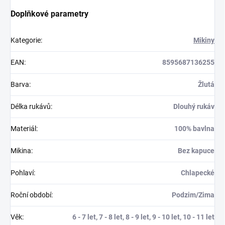
Doplňkové parametry
Kategorie
:
Mikiny
EAN
:
8595687136255
Barva
:
Žlutá
Délka rukávů
:
Dlouhý rukáv
Materiál
:
100% bavlna
Mikina
:
Bez kapuce
Pohlaví
:
Chlapecké
Roční období
:
Podzim/Zima
Věk
:
6 - 7 let, 7 - 8 let, 8 - 9 let, 9 - 10 let, 10 - 11 let