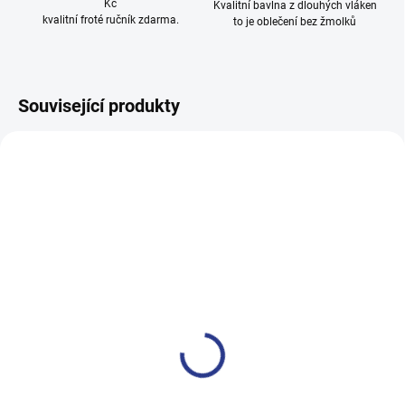
Kč
Kvalitní bavlna z dlouhých vláken
kvalitní froté ručník zdarma.
to je oblečení bez žmolků
Související produkty
100% BAVLNA
100% BAVLNA
SKLADEM
SKLADE
(2 KS)
(3 KS
Dívčí tepláky Weekend -
Chlapecké tepláky Maybe -
fialová
černá