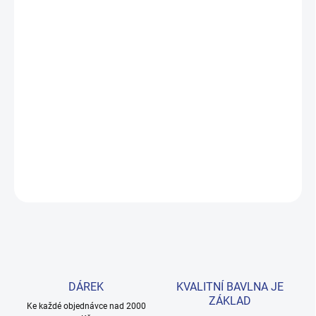
MOŽNOSTI DORUČENÍ
−
+
Přidat do košíku
Pohodlná chlapecká mikina z příjemné bavlny ve skvělé tmavě
modré barvě. Skvělá volba pro chladnější dny – elastické lemy a
zavazování u krku drží teplo tam, kde má být. Provedení: s
dlouhým rukávem a s potiskem.
DETAILNÍ INFORMACE
ZEPTAT SE
HLÍDAT
DÁREK
KVALITNÍ BAVLNA JE
ZÁKLAD
Ke každé objednávce nad 2000