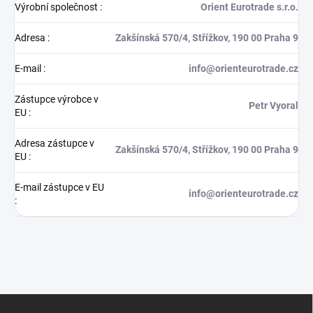
Výrobní společnost
:
Orient Eurotrade s.r.o.
Adresa
:
Zakšínská 570/4, Střížkov, 190 00 Praha 9
E-mail
:
info@orienteurotrade.cz
Zástupce výrobce v
Petr Vyoral
EU
:
Adresa zástupce v
Zakšínská 570/4, Střížkov, 190 00 Praha 9
EU
:
E-mail zástupce v EU
info@orienteurotrade.cz
:
Z