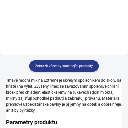
499 Kč
499 Kč
140
146
152
158
128
134
140
146
164
152
158
164
170
Zobrazit všechny související produkty
Tmavě modrá mikina Extreme je skvělým společníkem do školy, na
hřiště i na výlet. Zvýšený límec se zavazováním spolehlivě chrání
krček před chladem, elastické lemy na rukávech i dolním okraji
mikiny zajišťují pohodlné padnutí a zabraňují průvanu. Materiál z
prémiové uzbekistánské bavlny je příjemný na dotek a dobře hřeje,
aniž by byl těžký.
Parametry produktu