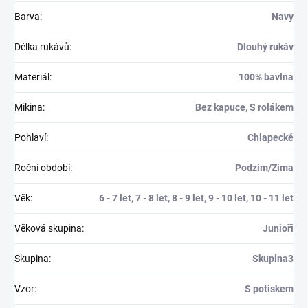
Barva
:
Navy
Délka rukávů
:
Dlouhý rukáv
Materiál
:
100% bavlna
Mikina
:
Bez kapuce, S rolákem
Pohlaví
:
Chlapecké
Roční období
:
Podzim/Zima
Věk
:
6 - 7 let, 7 - 8 let, 8 - 9 let, 9 - 10 let, 10 - 11 let
Věková skupina
:
Junioři
Skupina
:
Skupina3
Vzor
:
S potiskem