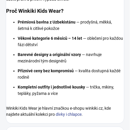
Proč Winkiki Kids Wear?
Prémiová bavlna z Uzbekistánu
— prodyšná, měkká,
šetrná k citlivé pokožce
Věkové kategorie 6 měsíců – 14 let
— oblečení pro každou
fázi dětství
Barevné designy a originální vzory
— navrhuje
mezinárodní tým designérů
Příznivé ceny bez kompromisů
— kvalita dostupná každé
rodině
Kompletní outfity i jednotlivé kousky
— trička, mikiny,
tepláky, pyžama a více
Winkiki Kids Wear je hlavní značkou e-shopu winkiki.cz, kde
najdete aktuální kolekci pro
dívky i chlapce
.