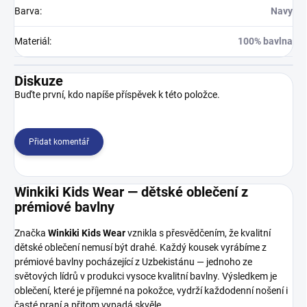
Barva
:
Navy
Materiál
:
100% bavlna
Diskuze
Buďte první, kdo napíše příspěvek k této položce.
Přidat komentář
Winkiki Kids Wear — dětské oblečení z
prémiové bavlny
Značka
Winkiki Kids Wear
vznikla s přesvědčením, že kvalitní
dětské oblečení nemusí být drahé. Každý kousek vyrábíme z
prémiové bavlny pocházející z Uzbekistánu — jednoho ze
světových lídrů v produkci vysoce kvalitní bavlny. Výsledkem je
oblečení, které je příjemné na pokožce, vydrží každodenní nošení i
časté praní a přitom vypadá skvěle.