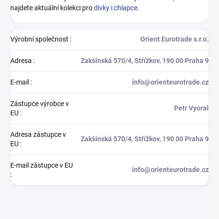
najdete aktuální kolekci pro
dívky i chlapce
.
Výrobní společnost
:
Orient Eurotrade s.r.o.
Adresa
:
Zakšínská 570/4, Střížkov, 190 00 Praha 9
E-mail
:
info@orienteurotrade.cz
Zástupce výrobce v
Petr Vyoral
EU
:
Adresa zástupce v
Zakšínská 570/4, Střížkov, 190 00 Praha 9
EU
:
E-mail zástupce v EU
info@orienteurotrade.cz
: