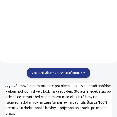
499 Kč
499 Kč
128
134
140
146
122
128
134
140
152
158
164
170
146
152
158
164
170
Zobrazit všechny související produkty
Stylová tmavě modrá mikina s potiskem Fast 95 na hrudi nabídne
klukům pohodlí i skvělý look na každý den. Stojací límeček a zip po
celé délce chrání před chladem, zatímco elastické lemy na
rukávech i dolním okraji zajišťují perfektní padnutí. Šitá ze 100%
prémiové uzbekistánské bavlny – příjemná na dotek i po mnoha
pracích.