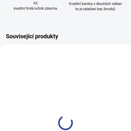
Kč
Kvalitní bavlna z dlouhých vláken
kvalitní froté ručník zdarma.
to je oblečení bez žmolků
Související produkty
100% BAVLNA
100% BAVLNA
SKLADEM
SKLADE
(3 KS)
(14 KS
Chlapecké tepláky Maybe -
Chlapecké tepláky No More
černá
Limits - Khaki