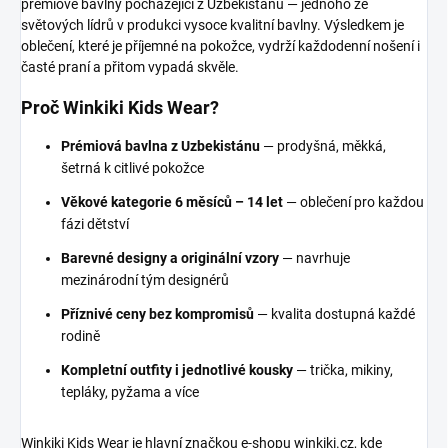
prémiové bavlny pocházející z Uzbekistánu — jednoho ze
světových lídrů v produkci vysoce kvalitní bavlny. Výsledkem je
oblečení, které je příjemné na pokožce, vydrží každodenní nošení i
časté praní a přitom vypadá skvěle.
Proč Winkiki Kids Wear?
Prémiová bavlna z Uzbekistánu
— prodyšná, měkká,
šetrná k citlivé pokožce
Věkové kategorie 6 měsíců – 14 let
— oblečení pro každou
fázi dětství
Barevné designy a originální vzory
— navrhuje
mezinárodní tým designérů
Příznivé ceny bez kompromisů
— kvalita dostupná každé
rodině
Kompletní outfity i jednotlivé kousky
— trička, mikiny,
tepláky, pyžama a více
Winkiki Kids Wear je hlavní značkou e-shopu winkiki.cz, kde