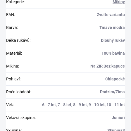
Kategorie
:
Mikiny
EAN
:
Zvolte variantu
Barva
:
Tmavě modrá
Délka rukávů
:
Dlouhý rukáv
Materiál
:
100% bavlna
Mikina
:
Na ZIP, Bez kapuce
Pohlaví
:
Chlapecké
Roční období
:
Podzim/Zima
Věk
:
6 - 7 let, 7 - 8 let, 8 - 9 let, 9 - 10 let, 10 - 11 let
Věková skupina
:
Junioři
Skupina
:
Skupina3