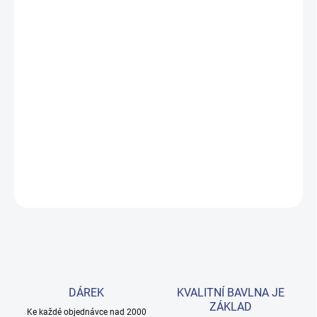
MŮŽEME DORUČIT DO:
ZVOLTE VARIANTU
MOŽNOSTI DORUČENÍ
−
+
Přidat do košíku
Pohodlná mikina na zip s stojacím límečkem a elastickými lemy –
skvělá volba na každý den. Vyrobena ze 100% prémiové bavlny v
tmavě modré barvě. Provedení: s dlouhým rukávem a s potiskem.
DETAILNÍ INFORMACE
ZEPTAT SE
HLÍDAT
DÁREK
KVALITNÍ BAVLNA JE
ZÁKLAD
Ke každé objednávce nad 2000