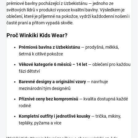
prémiové bavlny pocházející z Uzbekistánu — jednoho ze
světových lídrů v produkci vysoce kvalitní bavlny. Výsledkem je
oblečení, které je příjemné na pokožce, vydrží každodenní nošení i
časté praní a přitom vypadá skvěle.
Proč Winkiki Kids Wear?
Prémiová bavlna z Uzbekistánu
— prodyšná, měkká,
šetrná k citlivé pokožce
Věkové kategorie 6 měsíců – 14 let
— oblečení pro každou
fázi dětství
Barevné designy a originální vzory
— navrhuje
mezinárodní tým designérů
Příznivé ceny bez kompromisů
— kvalita dostupná každé
rodině
Kompletní outfity i jednotlivé kousky
— trička, mikiny,
tepláky, pyžama a více