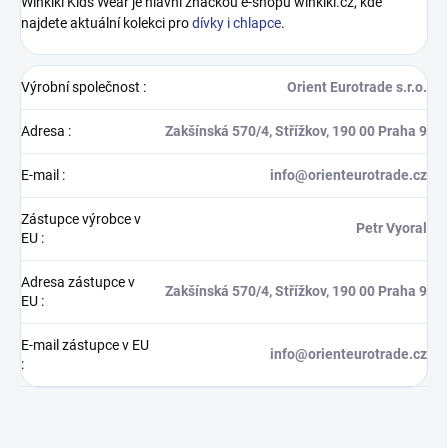
Winkiki Kids Wear je hlavní značkou e-shopu winkiki.cz, kde
najdete aktuální kolekci pro
dívky i chlapce
.
Výrobní společnost
:
Orient Eurotrade s.r.o.
Adresa
:
Zakšínská 570/4, Střížkov, 190 00 Praha 9
E-mail
:
info@orienteurotrade.cz
Zástupce výrobce v
Petr Vyoral
EU
:
Adresa zástupce v
Zakšínská 570/4, Střížkov, 190 00 Praha 9
EU
:
E-mail zástupce v EU
info@orienteurotrade.cz
: