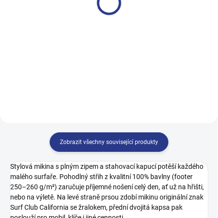
499 Kč
499 Kč
122
128
134
140
128
134
140
146
146
152
158
164
152
158
164
170
Zobrazit všechny související produkty
Stylová mikina s plným zipem a stahovací kapucí potěší každého
malého surfaře. Pohodlný střih z kvalitní 100% bavlny (footer
250–260 g/m²) zaručuje příjemné nošení celý den, ať už na hřišti,
nebo na výletě. Na levé straně prsou zdobí mikinu originální znak
Surf Club California se žralokem, přední dvojitá kapsa pak
poslouží pro mobil, klíče i jiné cennosti.