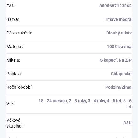
EAN
:
8595687123262
Barva
:
Tmavě modrá
Délka rukávů
:
Dlouhý rukáv
Materiál
:
100% bavlna
Mikina
:
S kapucí, Na ZIP
Pohlaví
:
Chlapecké
Roční období
:
Podzim/Zima
18 - 24 měsíců, 2 - 3 roky, 3 - 4 roky, 4 - 5 let, 5 - 6
Věk
:
let
Věková
Děti
skupina
: