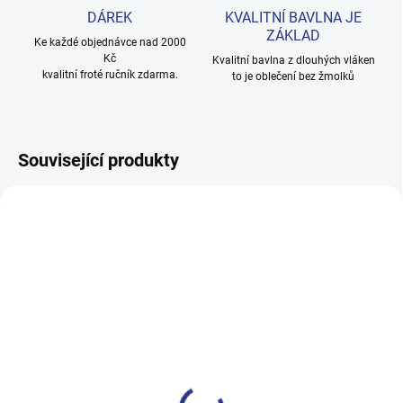
DÁREK
KVALITNÍ BAVLNA JE
ZÁKLAD
Ke každé objednávce nad 2000
Kč
Kvalitní bavlna z dlouhých vláken
kvalitní froté ručník zdarma.
to je oblečení bez žmolků
Související produkty
100% BAVLNA
100% BAVLNA
SKLADEM
SKLADE
(3 KS)
(24 KS
Chlapecké tepláky Maybe -
Dívčí tepláky Sport - černá
černá