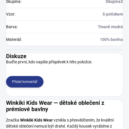
Skupina
:
Skupina2
Vzor
:
S potiskem
Barva
:
Tmavě modrá
Materiál
:
100% bavlna
Diskuze
Buďte první, kdo napíše příspěvek k této položce.
Přidat komentář
Winkiki Kids Wear — dětské oblečení z
prémiové bavlny
Značka
Winkiki Kids Wear
vznikla s přesvědčením, že kvalitní
dětské oblečení nemusí být drahé. Každý kousek vyrábíme z