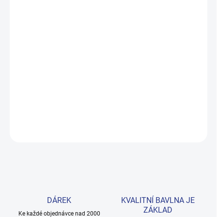
MŮŽEME DORUČIT DO:
ZVOLTE VARIANTU
MOŽNOSTI DORUČENÍ
−
+
Přidat do košíku
Pohodlná mikina s rolákem z prémiové 100% bavlny, která synovi
vydrží celou sezónu. Fialová barva a pružné lemy pro volný pohyb.
Provedení: s dlouhým rukávem a s potiskem.
DETAILNÍ INFORMACE
ZEPTAT SE
HLÍDAT
DÁREK
KVALITNÍ BAVLNA JE
ZÁKLAD
Ke každé objednávce nad 2000