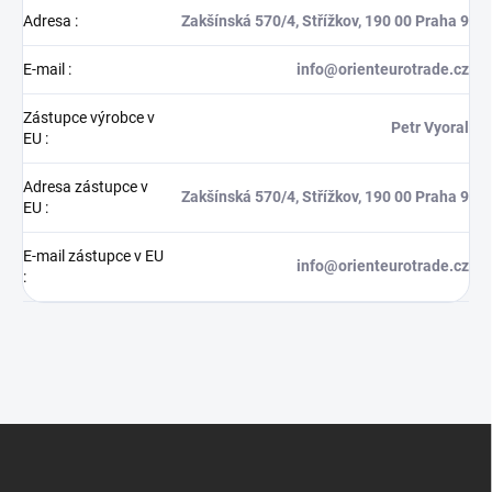
Adresa
:
Zakšínská 570/4, Střížkov, 190 00 Praha 9
E-mail
:
info@orienteurotrade.cz
Zástupce výrobce v
Petr Vyoral
EU
:
Adresa zástupce v
Zakšínská 570/4, Střížkov, 190 00 Praha 9
EU
:
E-mail zástupce v EU
info@orienteurotrade.cz
:
Z
á
p