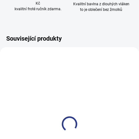
Kč
Kvalitní bavlna z dlouhých vláken
kvalitní froté ručník zdarma.
to je oblečení bez žmolků
Související produkty
100% BAVLNA
100% BAVLNA
SKLADEM
SKLADE
(3 KS)
(2 KS
Chlapecké tepláky Maybe -
Dívčí tepláky Weekend -
černá
fialová