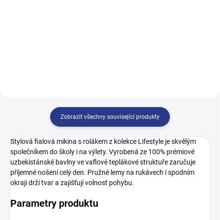
499 Kč
499 Kč
128
134
140
146
140
146
152
158
152
158
164
170
164
Zobrazit všechny související produkty
Stylová fialová mikina s rolákem z kolekce Lifestyle je skvělým
společníkem do školy i na výlety. Vyrobená ze 100% prémiové
uzbekistánské bavlny ve vaflové teplákové struktuře zaručuje
příjemné nošení celý den. Pružné lemy na rukávech i spodním
okraji drží tvar a zajišťují volnost pohybu.
Parametry produktu