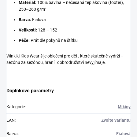
Materiál:
100% bavlna – nečesaná teplákovina (footer),
250–260 g/m²
Barva:
Fialová
Velikosti:
128 – 152
Péče:
Prát dle pokynů na štítku
Winkiki Kids Wear šije oblečení pro děti, které skutečně vydrží –
sezónu za sezónou, hraní i dobrodružství nevyjímaje.
Doplňkové parametry
Kategorie
:
Mikiny
EAN
:
Zvolte variantu
Barva
:
Fialová