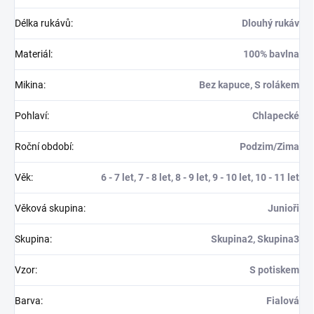
Délka rukávů
:
Dlouhý rukáv
Materiál
:
100% bavlna
Mikina
:
Bez kapuce, S rolákem
Pohlaví
:
Chlapecké
Roční období
:
Podzim/Zima
Věk
:
6 - 7 let, 7 - 8 let, 8 - 9 let, 9 - 10 let, 10 - 11 let
Věková skupina
:
Junioři
Skupina
:
Skupina2, Skupina3
Vzor
:
S potiskem
Barva
:
Fialová