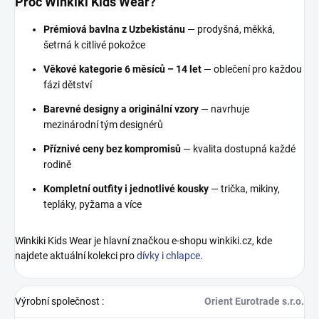
Proč Winkiki Kids Wear?
Prémiová bavlna z Uzbekistánu
— prodyšná, měkká,
šetrná k citlivé pokožce
Věkové kategorie 6 měsíců – 14 let
— oblečení pro každou
fázi dětství
Barevné designy a originální vzory
— navrhuje
mezinárodní tým designérů
Příznivé ceny bez kompromisů
— kvalita dostupná každé
rodině
Kompletní outfity i jednotlivé kousky
— trička, mikiny,
tepláky, pyžama a více
Winkiki Kids Wear je hlavní značkou e-shopu winkiki.cz, kde
najdete aktuální kolekci pro
dívky i chlapce
.
Výrobní společnost
:
Orient Eurotrade s.r.o.