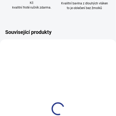
Kč
Kvalitní bavlna z dlouhých vláken
kvalitní froté ručník zdarma.
to je oblečení bez žmolků
Související produkty
100% BAVLNA
100% BAVLNA
SKLADEM
SKLADE
(16 KS)
(14 KS
Chlapecké tepláky Start -
Chlapecké tepláky No More
Navy
Limits - Khaki