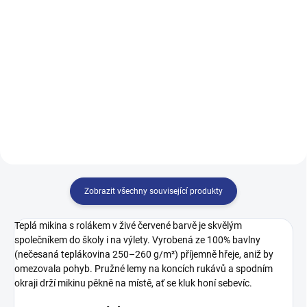
499 Kč
499 Kč
122
128
134
140
122
128
134
140
146
152
158
164
146
152
158
164
170
170
Zobrazit všechny související produkty
Teplá mikina s rolákem v živé červené barvě je skvělým
společníkem do školy i na výlety. Vyrobená ze 100% bavlny
(nečesaná teplákovina 250–260 g/m²) příjemně hřeje, aniž by
omezovala pohyb. Pružné lemy na koncích rukávů a spodním
okraji drží mikinu pěkně na místě, ať se kluk honí sebevíc.