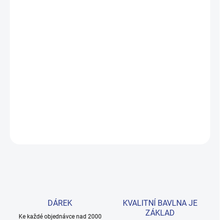
MŮŽEME DORUČIT DO:
ZVOLTE VARIANTU
MOŽNOSTI DORUČENÍ
−
+
Přidat do košíku
Pohodlná mikina s rolákem z měkké bavlny, která synovi zaručí
teplo i styl. Pružné lemy na rukávech a spodním okraji zajistí
perfektní střih celý den. Provedení: s potiskem.
DETAILNÍ INFORMACE
ZEPTAT SE
HLÍDAT
DÁREK
KVALITNÍ BAVLNA JE
ZÁKLAD
Ke každé objednávce nad 2000