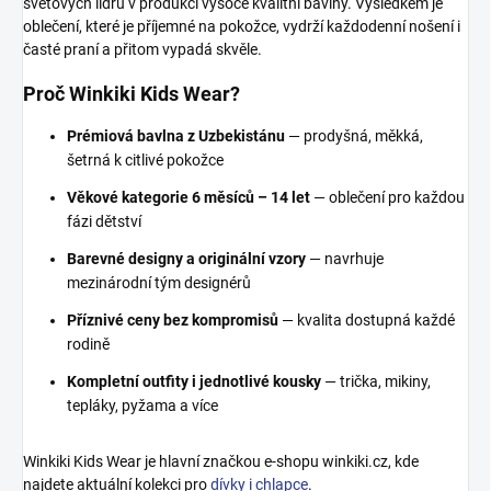
světových lídrů v produkci vysoce kvalitní bavlny. Výsledkem je
oblečení, které je příjemné na pokožce, vydrží každodenní nošení i
časté praní a přitom vypadá skvěle.
Proč Winkiki Kids Wear?
Prémiová bavlna z Uzbekistánu
— prodyšná, měkká,
šetrná k citlivé pokožce
Věkové kategorie 6 měsíců – 14 let
— oblečení pro každou
fázi dětství
Barevné designy a originální vzory
— navrhuje
mezinárodní tým designérů
Příznivé ceny bez kompromisů
— kvalita dostupná každé
rodině
Kompletní outfity i jednotlivé kousky
— trička, mikiny,
tepláky, pyžama a více
Winkiki Kids Wear je hlavní značkou e-shopu winkiki.cz, kde
najdete aktuální kolekci pro
dívky i chlapce
.