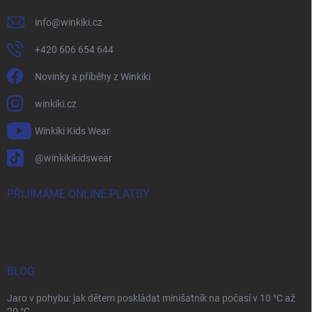
info
@
winkiki.cz
+420 606 654 644
Novinky a příběhy z Winkiki
winkiki.cz
Winkiki Kids Wear
@winkikikidswear
PŘIJÍMÁME ONLINE PLATBY
BLOG
Jaro v pohybu: jak dětem poskládat minišatník na počasí v 10 °C až
20 °C