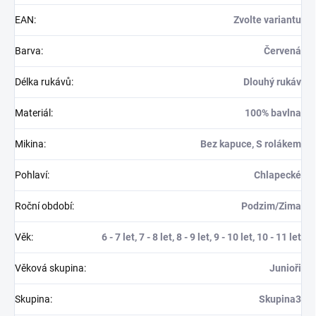
EAN
:
Zvolte variantu
Barva
:
Červená
Délka rukávů
:
Dlouhý rukáv
Materiál
:
100% bavlna
Mikina
:
Bez kapuce, S rolákem
Pohlaví
:
Chlapecké
Roční období
:
Podzim/Zima
Věk
:
6 - 7 let, 7 - 8 let, 8 - 9 let, 9 - 10 let, 10 - 11 let
Věková skupina
:
Junioři
Skupina
:
Skupina3