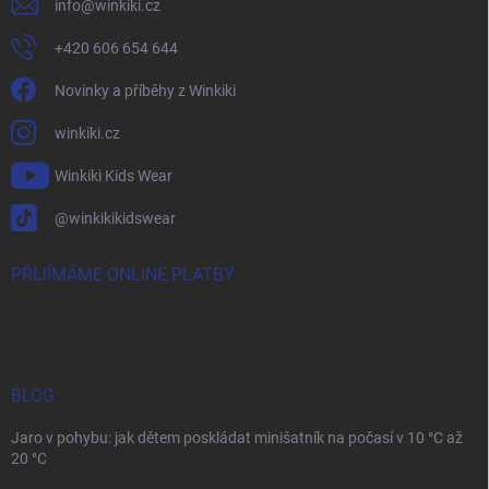
info
@
winkiki.cz
+420 606 654 644
Novinky a příběhy z Winkiki
winkiki.cz
Winkiki Kids Wear
@winkikikidswear
PŘIJÍMÁME ONLINE PLATBY
BLOG
Jaro v pohybu: jak dětem poskládat minišatník na počasí v 10 °C až
20 °C