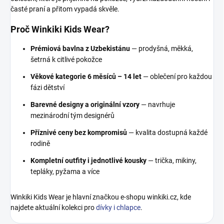
časté praní a přitom vypadá skvěle.
Proč Winkiki Kids Wear?
Prémiová bavlna z Uzbekistánu
— prodyšná, měkká,
šetrná k citlivé pokožce
Věkové kategorie 6 měsíců – 14 let
— oblečení pro každou
fázi dětství
Barevné designy a originální vzory
— navrhuje
mezinárodní tým designérů
Příznivé ceny bez kompromisů
— kvalita dostupná každé
rodině
Kompletní outfity i jednotlivé kousky
— trička, mikiny,
tepláky, pyžama a více
Winkiki Kids Wear je hlavní značkou e-shopu winkiki.cz, kde
najdete aktuální kolekci pro
dívky i chlapce
.