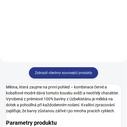
499 Kč
499 Kč
128
134
140
146
140
146
152
158
152
158
164
170
164
Zobrazit všechny související produkty
Mikina, která zaujme na první pohled – kombinace černé a
kobaltové modré dává tomuto kousku svěží a neotřelý charakter.
Vyrobená z prémiové 100% bavlny z Uzbekistánu je měkká na
dotek a pohodlná při každodenním nošení. Kvalitní zpracování
zajišťuje, že barvy zůstanou zářivé i po mnoha pracích cyklech.
Parametry produktu