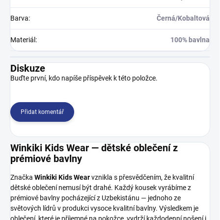
Barva
:
Černá/Kobaltová
Materiál
:
100% bavlna
Diskuze
Buďte první, kdo napíše příspěvek k této položce.
Přidat komentář
Winkiki Kids Wear — dětské oblečení z
prémiové bavlny
Značka
Winkiki Kids Wear
vznikla s přesvědčením, že kvalitní
dětské oblečení nemusí být drahé. Každý kousek vyrábíme z
prémiové bavlny pocházející z Uzbekistánu — jednoho ze
světových lídrů v produkci vysoce kvalitní bavlny. Výsledkem je
oblečení, které je příjemné na pokožce, vydrží každodenní nošení i