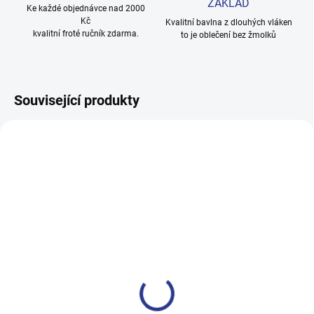
ZÁKLAD
Ke každé objednávce nad 2000
Kč
Kvalitní bavlna z dlouhých vláken
kvalitní froté ručník zdarma.
to je oblečení bez žmolků
Související produkty
100% BAVLNA
100% BAVLNA
SKLADEM
SKLADE
(3 KS)
(2 KS
Chlapecké tepláky Maybe -
Dívčí tepláky Weekend -
černá
fialová