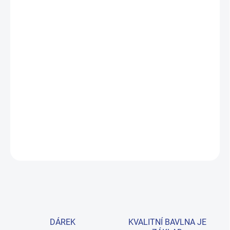
MŮŽEME DORUČIT DO:
ZVOLTE VARIANTU
MOŽNOSTI DORUČENÍ
−
+
Přidat do košíku
Pohodlná mikina z prémiové 100% bavlny s moderním skate
designem. Barvy odolné proti vyblednutí, příjemná na dotek.
Velikosti 140–164. Provedení: s dlouhým rukávem a s potiskem.
DETAILNÍ INFORMACE
ZEPTAT SE
HLÍDAT
DÁREK
KVALITNÍ BAVLNA JE