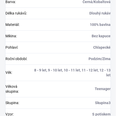
Barva
:
Černá/Kobaltová
Délka rukávů
:
Dlouhý rukáv
Materiál
:
100% bavlna
Mikina
:
Bez kapuce
Pohlaví
:
Chlapecké
Roční období
:
Podzim/Zima
8 - 9 let, 9 - 10 let, 10 - 11 let, 11 - 12 let, 12 - 13
Věk
:
let
Věková
Teenager
skupina
:
Skupina
:
Skupina3
Vzor
:
S potiskem