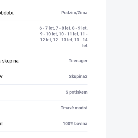
období
:
Podzim/Zima
6 - 7 let, 7 - 8 let, 8 - 9 let,
9 - 10 let, 10 - 11 let, 11 -
12 let, 12 - 13 let, 13 - 14
let
 skupina
:
Teenager
a
:
Skupina3
S potiskem
Tmavě modrá
ál
:
100% bavlna