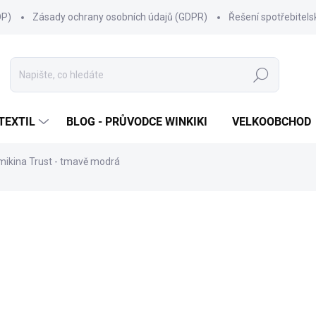
OP)
Zásady ochrany osobních údajů (GDPR)
Řešení spotřebitel
Hledat
TEXTIL
BLOG - PRŮVODCE WINKIKI
VELKOOBCHOD
mikina Trust - tmavě modrá
ní
ZNAČKA:
WINKIKI KIDS WEAR
599 Kč
Měrná
ZVOLTE VARIANTU
cena:
VELIKOST