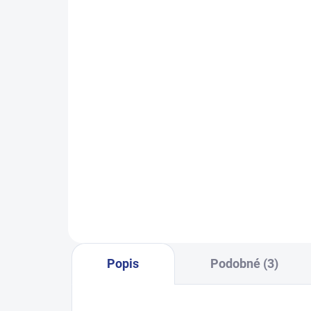
SKLADEM
(14 KS)
Chlapecké tepláky No More
Chlap
Limits - Khaki
499 Kč
128
122
128
134
140
146
152
158
164
170
Popis
Podobné (3)