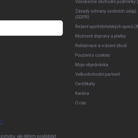
Všeobecné obchodní podmínky 
Zásady ochrany osobních údajů
(GDPR)
Řešení spotřebitelských sporů (
Možnosti dopravy a platby
osobních údajů
Reklamace a vrácení zboží
Poučení o cookies
Moje objednávka
Velkoobchodní partneři
Certifikáty
Kariéra
O nás
G
 pohybu: jak dětem poskládat