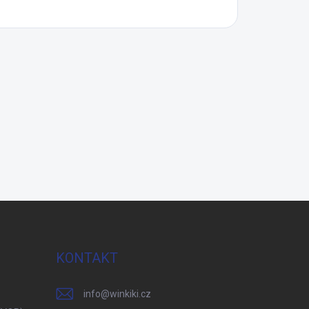
KONTAKT
info
@
winkiki.cz