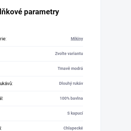
lňkové parametry
rie
:
Mikiny
Zvolte variantu
Tmavě modrá
rukávů
:
Dlouhý rukáv
ál
:
100% bavlna
S kapucí
í
:
Chlapecké