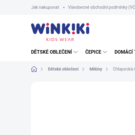
Přejít
Jak nakupovat
Všeobecné obchodní podmínky (V
na
obsah
DĚTSKÉ OBLEČENÍ
ČEPICE
DOMÁCÍ 
Domů
Dětské oblečení
Mikiny
Chlapecká 
Neohodnoceno
Podrobnosti hodnoce
100% BAVLNA