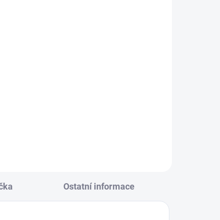
KLADEM
(24 KS)
ná
146
čka
Ostatní informace