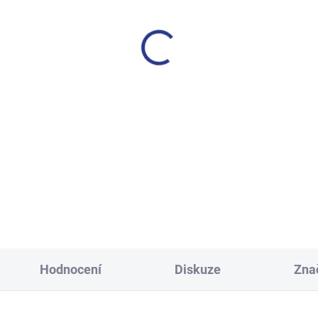
SKLADEM
S
(3 KS)
ecké tepláky Maybe - černá
Dívčí tepláky Sport - čer
499 Kč
499 Kč
134
140
146
152
122
128
134
140
158
164
170
152
158
164
Hodnocení
Diskuze
Zna