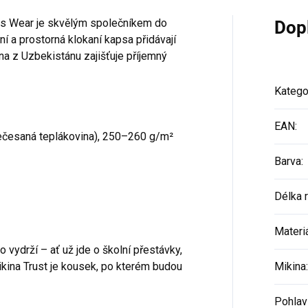
ds Wear je skvělým společníkem do
Dop
í a prostorná klokaní kapsa přidávají
na z Uzbekistánu zajišťuje příjemný
Katego
EAN
:
ečesaná teplákovina), 250–260 g/m²
Barva
:
Délka 
Materi
to vydrží – ať už jde o školní přestávky,
kina Trust je kousek, po kterém budou
Mikina
:
Pohlav