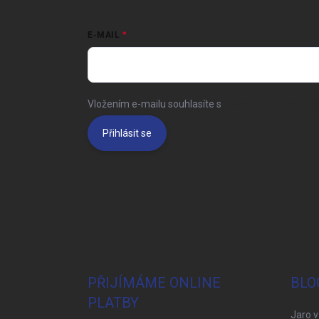
E-MAIL
Vložením e-mailu souhlasíte s
podmínkami ochrany 
Přihlásit se
PŘIJÍMÁME ONLINE
BLO
PLATBY
Jaro v