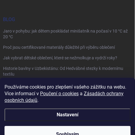
BLOG
Jaro v pohybu: jak dětem poskládat minišatník na počasí v 10 °C až
20 °C
Proč jsou certifikované materiály důležité při výběru oblečení
Jak vybrat dětské oblečení, které se nežmolkuje a vydrží roky?
Historie bavlny v Uzbekistánu: Od Hedvábné stezky k modernímu
textilu
Používáme cookies pro zlepšení vašeho zážitku na webu.
Více informací v
Poučení o cookies
a
Zásadách ochrany
osobních údajů
.
Mamazone |
Allegro.cz
| Řešení sporů on-line
Nastavení
Copyright 2026
Winkiki
. Všechna práva vyhrazena.
Upravit nastavení
cookies
Souhlasím