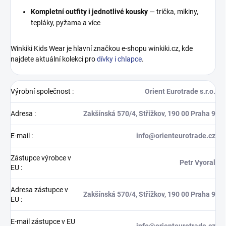
Kompletní outfity i jednotlivé kousky
— trička, mikiny,
tepláky, pyžama a více
Winkiki Kids Wear je hlavní značkou e-shopu winkiki.cz, kde
najdete aktuální kolekci pro
dívky i chlapce
.
Výrobní společnost
:
Orient Eurotrade s.r.o.
Adresa
:
Zakšínská 570/4, Střížkov, 190 00 Praha 9
E-mail
:
info@orienteurotrade.cz
Zástupce výrobce v
Petr Vyoral
EU
:
Adresa zástupce v
Zakšínská 570/4, Střížkov, 190 00 Praha 9
EU
:
E-mail zástupce v EU
info@orienteurotrade.cz