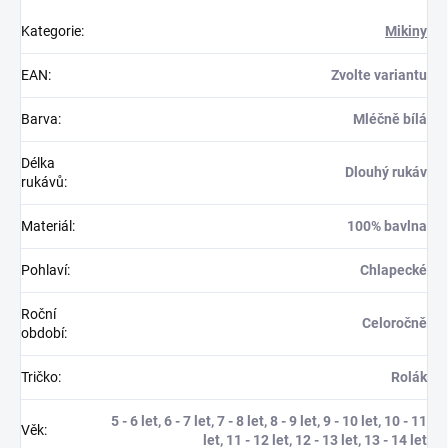
Kategorie
:
Mikiny
EAN
:
Zvolte variantu
Barva
:
Mléčně bílá
Délka
Dlouhý rukáv
rukávů
:
Materiál
:
100% bavlna
Pohlaví
:
Chlapecké
Roční
Celoročně
období
:
Tričko
:
Rolák
5 - 6 let, 6 - 7 let, 7 - 8 let, 8 - 9 let, 9 - 10 let, 10 - 11
Věk
:
let, 11 - 12 let, 12 - 13 let, 13 - 14 let