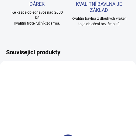
DÁREK
KVALITNÍ BAVLNA JE
ZÁKLAD
Ke každé objednávce nad 2000
Kč
Kvalitní bavlna z dlouhých vláken
kvalitní froté ručník zdarma.
to je oblečení bez žmolků
Související produkty
100% BAVLNA
100% BAVLNA
SKLADEM
SKLADE
(14 KS)
(2 KS
Chlapecké tepláky No More
Dívčí tepláky Weekend -
Limits - Khaki
fialová