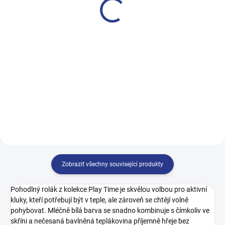
499 Kč
499 Kč
122
128
134
140
140
146
152
158
146
152
158
164
164
170
Zobrazit všechny související produkty
Pohodlný rolák z kolekce Play Time je skvělou volbou pro aktivní
kluky, kteří potřebují být v teple, ale zároveň se chtějí volně
pohybovat. Mléčně bílá barva se snadno kombinuje s čímkoliv ve
skříni a nečesaná bavlněná teplákovina příjemně hřeje bez