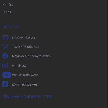
Kariéra
O nás
KONTAKT
info
@
winkiki.cz
+420 606 654 644
Novinky a příběhy z Winkiki
winkiki.cz
Winkiki Kids Wear
@winkikikidswear
PŘIJÍMÁME ONLINE PLATBY