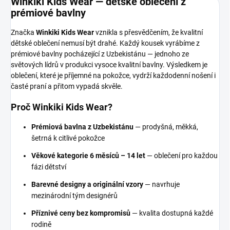
Winkiki Kids Wear — dětské oblečení z
prémiové bavlny
Značka
Winkiki Kids Wear
vznikla s přesvědčením, že kvalitní
dětské oblečení nemusí být drahé. Každý kousek vyrábíme z
prémiové bavlny pocházející z Uzbekistánu — jednoho ze
světových lídrů v produkci vysoce kvalitní bavlny. Výsledkem je
oblečení, které je příjemné na pokožce, vydrží každodenní nošení i
časté praní a přitom vypadá skvěle.
Proč Winkiki Kids Wear?
Prémiová bavlna z Uzbekistánu
— prodyšná, měkká,
šetrná k citlivé pokožce
Věkové kategorie 6 měsíců – 14 let
— oblečení pro každou
fázi dětství
Barevné designy a originální vzory
— navrhuje
mezinárodní tým designérů
Příznivé ceny bez kompromisů
— kvalita dostupná každé
rodině