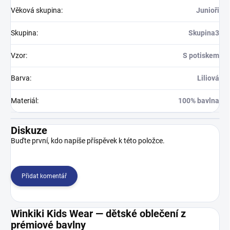
Věková skupina
:
Junioři
Skupina
:
Skupina3
Vzor
:
S potiskem
Barva
:
Liliová
Materiál
:
100% bavlna
Diskuze
Buďte první, kdo napíše příspěvek k této položce.
Přidat komentář
Winkiki Kids Wear — dětské oblečení z
prémiové bavlny