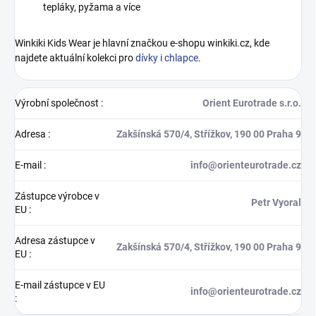
tepláky, pyžama a více
Winkiki Kids Wear je hlavní značkou e-shopu winkiki.cz, kde
najdete aktuální kolekci pro
dívky i chlapce
.
Výrobní společnost
:
Orient Eurotrade s.r.o.
Adresa
:
Zakšínská 570/4, Střížkov, 190 00 Praha 9
E-mail
:
info@orienteurotrade.cz
Zástupce výrobce v
Petr Vyoral
EU
:
Adresa zástupce v
Zakšínská 570/4, Střížkov, 190 00 Praha 9
EU
:
E-mail zástupce v EU
info@orienteurotrade.cz
: