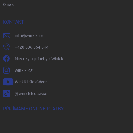
O nás
KONTAKT
info
@
winkiki.cz
+420 606 654 644
Novinky a příběhy z Winkiki
winkiki.cz
Winkiki Kids Wear
@winkikikidswear
PŘIJÍMÁME ONLINE PLATBY