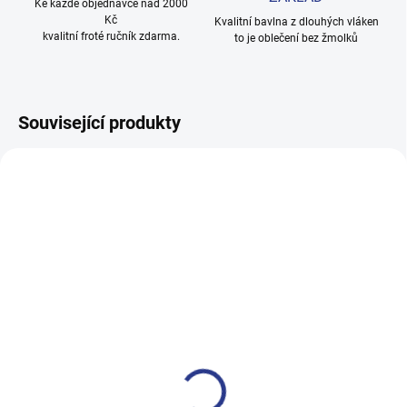
Ke každé objednávce nad 2000
Kč
Kvalitní bavlna z dlouhých vláken
kvalitní froté ručník zdarma.
to je oblečení bez žmolků
Související produkty
100% BAVLNA
100% BAVLNA
SKLADEM
SKLADE
(2 KS)
(14 KS
Dívčí tepláky Weekend -
Chlapecké tepláky No More
fialová
Limits - Khaki