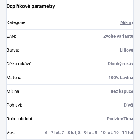
Doplňkové parametry
Kategorie
:
Mikiny
EAN
:
Zvolte variantu
Barva
:
Liliová
Délka rukávů
:
Dlouhý rukáv
Materiál
:
100% bavlna
Mikina
:
Bez kapuce
Pohlaví
:
Dívčí
Roční období
:
Podzim/Zima
Věk
:
6 - 7 let, 7 - 8 let, 8 - 9 let, 9 - 10 let, 10 - 11 let