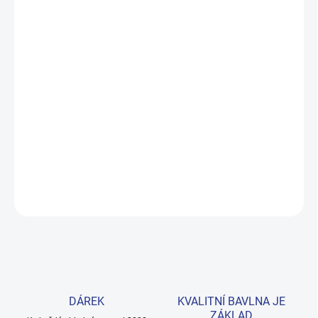
MŮŽEME DORUČIT DO:
ZVOLTE VARIANTU
MOŽNOSTI DORUČENÍ
−
+
Přidat do košíku
Hravá liliová mikina z prémiové bavlny s vtipnými nápisy SMILES,
PIZZA a WIFI. Pohodlný střih bez kapuce s elastickými náplety –
ideální na každý den. Provedení: s dlouhým rukávem a s potiskem.
DETAILNÍ INFORMACE
ZEPTAT SE
HLÍDAT
DÁREK
KVALITNÍ BAVLNA JE
ZÁKLAD