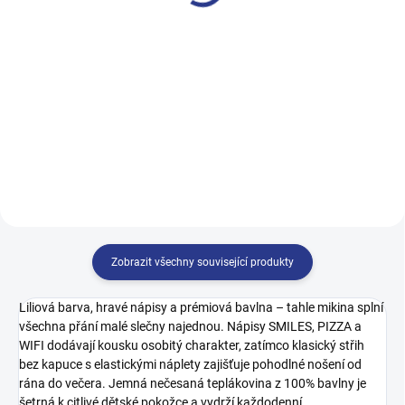
499 Kč
499 Kč
140
146
152
158
122
128
134
140
164
146
152
158
164
170
Zobrazit všechny související produkty
Liliová barva, hravé nápisy a prémiová bavlna – tahle mikina splní
všechna přání malé slečny najednou. Nápisy SMILES, PIZZA a
WIFI dodávají kousku osobitý charakter, zatímco klasický střih
bez kapuce s elastickými náplety zajišťuje pohodlné nošení od
rána do večera. Jemná nečesaná teplákovina z 100% bavlny je
šetrná k citlivé dětské pokožce a vydrží každodenní