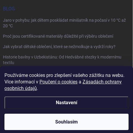
BLOG
Jaro v pohybu: jak dětem poskládat minišatník na počasí v 10 °C až
20 °C
Proč jsou certifikované materiály důležité při výběru oblečení
Jak vybrat dětské oblečení, které se nežmolkuje a vydrží roky?
Historie bavlny v Uzbekistánu: Od Hedvábné stezky k modernímu
textilu
Používáme cookies pro zlepšení vašeho zážitku na webu.
Více informací v
Poučení o cookies
a
Zásadách ochrany
osobních údajů
.
Mamazone |
Allegro.cz
| Řešení sporů on-line
Nastavení
Copyright 2026
Winkiki
. Všechna práva vyhrazena.
Upravit nastavení
cookies
Souhlasím
Vytvořil Shoptet