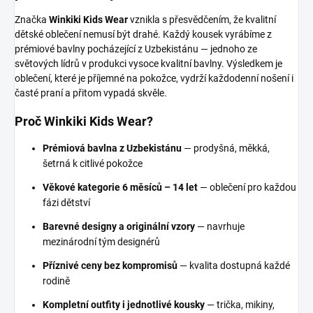
Značka
Winkiki Kids Wear
vznikla s přesvědčením, že kvalitní
dětské oblečení nemusí být drahé. Každý kousek vyrábíme z
prémiové bavlny pocházející z Uzbekistánu — jednoho ze
světových lídrů v produkci vysoce kvalitní bavlny. Výsledkem je
oblečení, které je příjemné na pokožce, vydrží každodenní nošení i
časté praní a přitom vypadá skvěle.
Proč Winkiki Kids Wear?
Prémiová bavlna z Uzbekistánu
— prodyšná, měkká,
šetrná k citlivé pokožce
Věkové kategorie 6 měsíců – 14 let
— oblečení pro každou
fázi dětství
Barevné designy a originální vzory
— navrhuje
mezinárodní tým designérů
Příznivé ceny bez kompromisů
— kvalita dostupná každé
rodině
Kompletní outfity i jednotlivé kousky
— trička, mikiny,