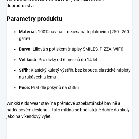
dobrodružství.
Parametry produktu
Materiál:
100% bavlna – nečesaná teplákovina (250–260
g/m²)
Barva:
Liliová s potiskem (nápisy SMILES, PIZZA, WIFI)
Velikosti:
Pro dívky od 6 měsíců do 14 let
Střih:
Klasický kulatý výstřih, bez kapuce, elastické náplety
na rukávech a lemu
Péče:
Prát dle pokynů na štítku
Winkiki Kids Wear staví na prémiové uzbekistánské bavlně a
nadčasovém designu – tato mikina se hodí stejně dobře do školy
jako na víkendový výlet.