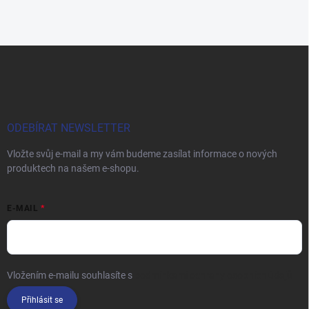
Z
á
p
a
t
í
ODEBÍRAT NEWSLETTER
Vložte svůj e-mail a my vám budeme zasílat informace o nových
produktech na našem e-shopu.
E-MAIL
Vložením e-mailu souhlasíte s
podmínkami ochrany osobních údajů
Přihlásit se