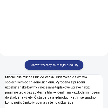
499 Kč
499 Kč
122
128
134
140
140
146
152
158
146
152
158
164
164
170
Zobrazit všechny související produkty
Mléčně bílá mikina Chic od Winkiki Kids Wear je skvělým
společníkem do chladnějších dnů. Vyrobená z přírodní
uzbekistánské bavlny v nečesané teplákové úpravě nabízí
příjemné teplo bez zbytečné tíhy — ideální na každodenní nošení
do školy i na výlety. Čistá barva a jednoduchý střih se snadno
kombinují s čímkoliv, co má vaše holčička ráda.