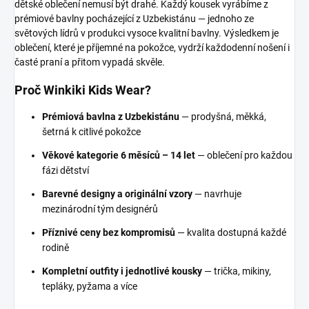
dětské oblečení nemusí být drahé. Každý kousek vyrábíme z
prémiové bavlny pocházející z Uzbekistánu — jednoho ze
světových lídrů v produkci vysoce kvalitní bavlny. Výsledkem je
oblečení, které je příjemné na pokožce, vydrží každodenní nošení i
časté praní a přitom vypadá skvěle.
Proč Winkiki Kids Wear?
Prémiová bavlna z Uzbekistánu
— prodyšná, měkká,
šetrná k citlivé pokožce
Věkové kategorie 6 měsíců – 14 let
— oblečení pro každou
fázi dětství
Barevné designy a originální vzory
— navrhuje
mezinárodní tým designérů
Příznivé ceny bez kompromisů
— kvalita dostupná každé
rodině
Kompletní outfity i jednotlivé kousky
— trička, mikiny,
tepláky, pyžama a více