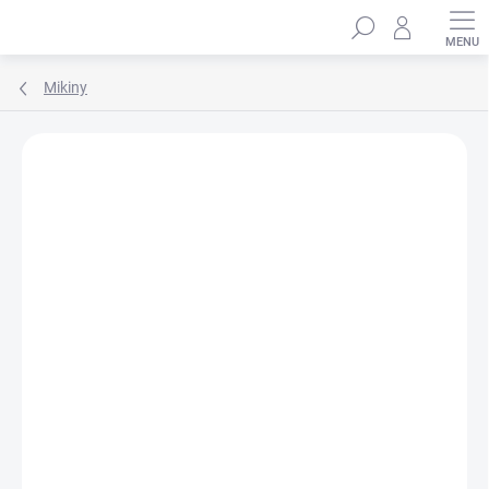
Přejít
Hledat
na
obsah
Mikiny
Podrobnosti hodnocení
Neohodnoceno
ZNAČKA:
WINKIKI KIDS WEAR
100% BAVLNA