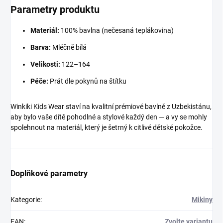
Parametry produktu
Materiál:
100% bavlna (nečesaná teplákovina)
Barva:
Mléčně bílá
Velikosti:
122–164
Péče:
Prát dle pokynů na štítku
Winkiki Kids Wear staví na kvalitní prémiové bavlně z Uzbekistánu,
aby bylo vaše dítě pohodlné a stylové každý den — a vy se mohly
spolehnout na materiál, který je šetrný k citlivé dětské pokožce.
Doplňkové parametry
Kategorie
:
Mikiny
EAN
:
Zvolte variantu