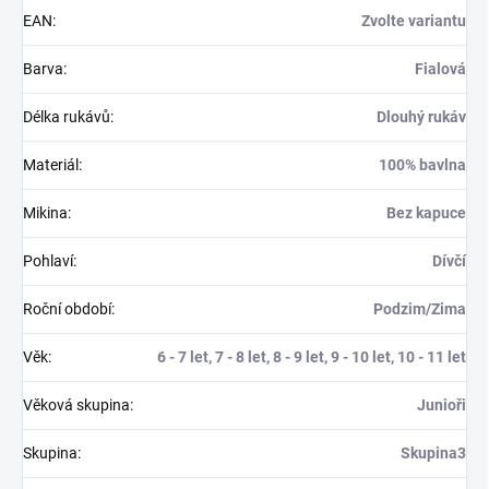
EAN
:
Zvolte variantu
Barva
:
Fialová
Délka rukávů
:
Dlouhý rukáv
Materiál
:
100% bavlna
Mikina
:
Bez kapuce
Pohlaví
:
Dívčí
Roční období
:
Podzim/Zima
Věk
:
6 - 7 let, 7 - 8 let, 8 - 9 let, 9 - 10 let, 10 - 11 let
Věková skupina
:
Junioři
Skupina
:
Skupina3