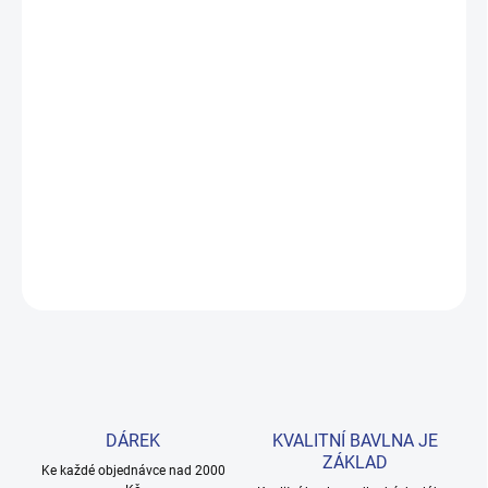
ZVOLTE VARIANTU
MOŽNOSTI DORUČENÍ
−
+
Přidat do košíku
Pohodlná mikina z prémiové 100% bavlny, která holčičkám sedne
každý den. Příjemný fialový odstín a pružné manžety pro volnost
pohybu. Provedení: s dlouhým rukávem a s potiskem.
DETAILNÍ INFORMACE
ZEPTAT SE
HLÍDAT
DÁREK
KVALITNÍ BAVLNA JE
ZÁKLAD
Ke každé objednávce nad 2000