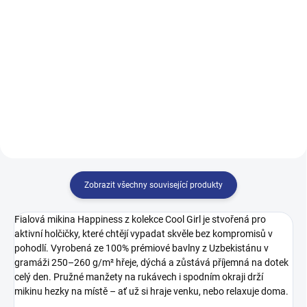
499 Kč
499 Kč
140
146
152
158
122
128
134
140
164
146
152
158
164
170
Zobrazit všechny související produkty
Fialová mikina Happiness z kolekce Cool Girl je stvořená pro
aktivní holčičky, které chtějí vypadat skvěle bez kompromisů v
pohodlí. Vyrobená ze 100% prémiové bavlny z Uzbekistánu v
gramáži 250–260 g/m² hřeje, dýchá a zůstává příjemná na dotek
celý den. Pružné manžety na rukávech i spodním okraji drží
mikinu hezky na místě – ať už si hraje venku, nebo relaxuje doma.