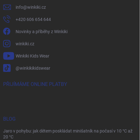
info
@
winkiki.cz
+420 606 654 644
Novinky a příběhy z Winkiki
winkiki.cz
Winkiki Kids Wear
@winkikikidswear
PŘIJÍMÁME ONLINE PLATBY
BLOG
Jaro v pohybu: jak dětem poskládat minišatník na počasí v 10 °C až
20 °C