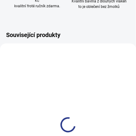
Kč
Kvalitní bavlna z dlouhých vláken
kvalitní froté ručník zdarma.
to je oblečení bez žmolků
Související produkty
100% BAVLNA
100% BAVLNA
SKLADEM
SKLADE
(2 KS)
(14 KS
Dívčí tepláky Weekend -
Chlapecké tepláky No More
fialová
Limits - Khaki