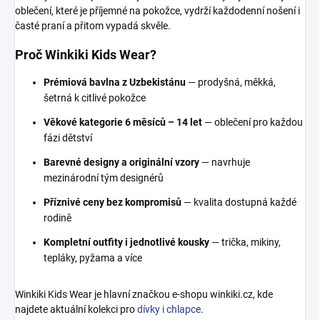
oblečení, které je příjemné na pokožce, vydrží každodenní nošení i
časté praní a přitom vypadá skvěle.
Proč Winkiki Kids Wear?
Prémiová bavlna z Uzbekistánu
— prodyšná, měkká,
šetrná k citlivé pokožce
Věkové kategorie 6 měsíců – 14 let
— oblečení pro každou
fázi dětství
Barevné designy a originální vzory
— navrhuje
mezinárodní tým designérů
Příznivé ceny bez kompromisů
— kvalita dostupná každé
rodině
Kompletní outfity i jednotlivé kousky
— trička, mikiny,
tepláky, pyžama a více
Winkiki Kids Wear je hlavní značkou e-shopu winkiki.cz, kde
najdete aktuální kolekci pro
dívky i chlapce
.