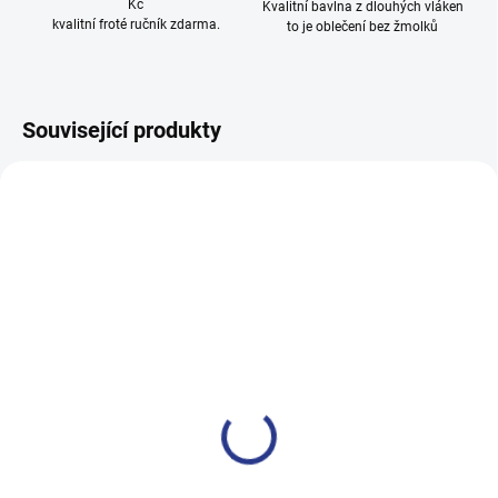
Kč
Kvalitní bavlna z dlouhých vláken
kvalitní froté ručník zdarma.
to je oblečení bez žmolků
Související produkty
100% BAVLNA
100% BAVLNA
SKLADEM
SKLADE
(24 KS)
(2 KS
Dívčí tepláky Sport - černá
Dívčí tepláky Weekend -
fialová
499 Kč