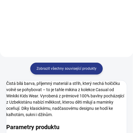
499 Kč
122
128
134
140
140
146
152
158
146
152
158
164
164
Zobrazit všechny související produkty
Čistá bílá barva, příjemný materiál a střih, který nechá holčičku
volně se pohybovat – to je tahle mikina z kolekce Casual od
Winkiki Kids Wear. Vyrobená z prémiové 100% bavlny pocházející
z Uzbekistánu nabízí měkkost, kterou děti milují a maminky
oceňují. Díky klasickému, nadčasovému designu se hodí ke
kalhotám, sukni i džínům.
Parametry produktu