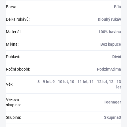
Barva
:
Bílá
Délka rukávů
:
Dlouhý rukáv
Materiál
:
100% bavlna
Mikina
:
Bez kapuce
Pohlaví
:
Dívčí
Roční období
:
Podzim/Zima
8 - 9 let, 9 - 10 let, 10 - 11 let, 11 - 12 let, 12 - 13
Věk
:
let
Věková
Teenager
skupina
:
Skupina
:
Skupina3