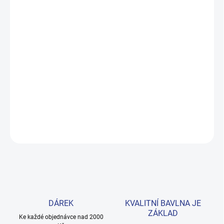
MOŽNOSTI DORUČENÍ
−
+
Přidat do košíku
Pohodlná dívčí mikina z kolekce Casual v čisté bílé barvě. Střih z
prémiové 100% bavlny padne skvěle každý den. Dostupná ve
velikostech 140–164. Provedení: s dlouhým rukávem a s
potiskem.
DETAILNÍ INFORMACE
ZEPTAT SE
HLÍDAT
DÁREK
KVALITNÍ BAVLNA JE
ZÁKLAD
Ke každé objednávce nad 2000