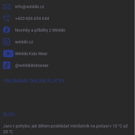
info
@
winkiki.cz
+420 606 654 644
Novinky a příběhy z Winkiki
winkiki.cz
Winkiki Kids Wear
@winkikikidswear
PŘIJÍMÁME ONLINE PLATBY
BLOG
Jaro v pohybu: jak dětem poskládat minišatník na počasí v 10 °C až
20 °C