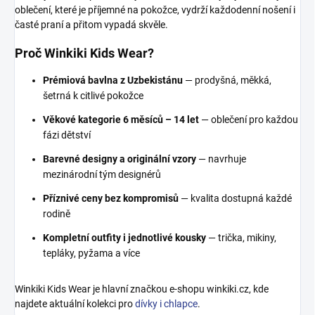
oblečení, které je příjemné na pokožce, vydrží každodenní nošení i
časté praní a přitom vypadá skvěle.
Proč Winkiki Kids Wear?
Prémiová bavlna z Uzbekistánu
— prodyšná, měkká,
šetrná k citlivé pokožce
Věkové kategorie 6 měsíců – 14 let
— oblečení pro každou
fázi dětství
Barevné designy a originální vzory
— navrhuje
mezinárodní tým designérů
Příznivé ceny bez kompromisů
— kvalita dostupná každé
rodině
Kompletní outfity i jednotlivé kousky
— trička, mikiny,
tepláky, pyžama a více
Winkiki Kids Wear je hlavní značkou e-shopu winkiki.cz, kde
najdete aktuální kolekci pro
dívky i chlapce
.