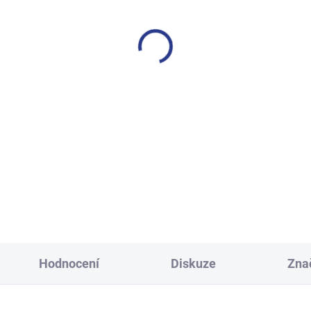
SKLADEM
S
(3 KS)
ecké tepláky Maybe - černá
Chlapecké tepláky No M
Limits - Khaki
499 Kč
499 Kč
134
140
146
152
122
128
134
140
158
164
170
152
158
164
17
Hodnocení
Diskuze
Zna