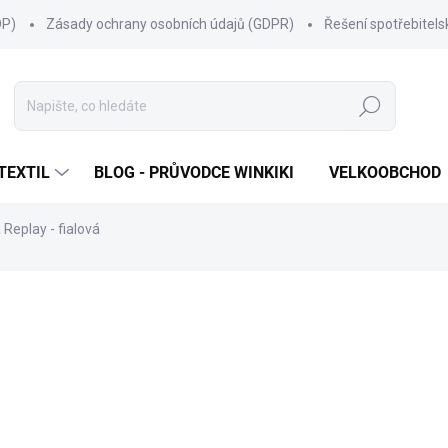
OP)
Zásady ochrany osobních údajů (GDPR)
Řešení spotřebitel
Hledat
TEXTIL
BLOG - PRŮVODCE WINKIKI
VELKOOBCHOD
 Replay - fialová
ní
ZNAČKA:
WINKIKI KIDS WEAR
399 Kč
Měrná
ZVOLTE VARIANTU
cena:
VELIKOST