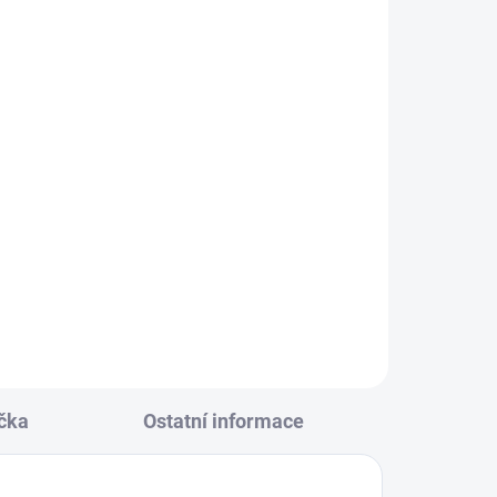
KLADEM
(14 KS)
ore
146
0
čka
Ostatní informace