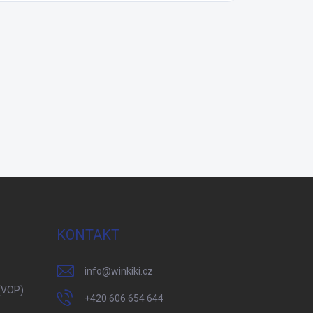
KONTAKT
info
@
winkiki.cz
(VOP)
+420 606 654 644