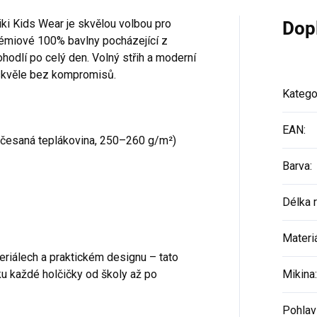
iki Kids Wear je skvělou volbou pro
Dop
prémiové 100% bavlny pocházející z
hodlí po celý den. Volný střih a moderní
t skvěle bez kompromisů.
Katego
EAN
:
ečesaná teplákovina, 250–260 g/m²)
Barva
:
Délka 
Materi
teriálech a praktickém designu – tato
u každé holčičky od školy až po
Mikina
:
Pohlav