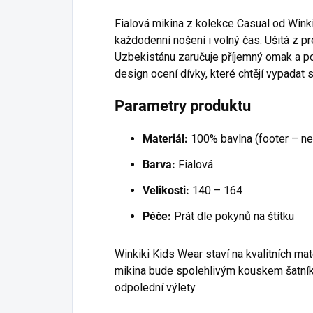
Fialová mikina z kolekce Casual od Wink
každodenní nošení i volný čas. Ušitá z 
Uzbekistánu zaručuje příjemný omak a po
design ocení dívky, které chtějí vypada
Parametry produktu
Materiál:
100% bavlna (footer – n
Barva:
Fialová
Velikosti:
140 – 164
Péče:
Prát dle pokynů na štítku
Winkiki Kids Wear staví na kvalitních ma
mikina bude spolehlivým kouskem šatník
odpolední výlety.