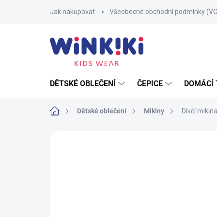
Přejít
Jak nakupovat
Všeobecné obchodní podmínky (V
na
obsah
DĚTSKÉ OBLEČENÍ
ČEPICE
DOMÁCÍ 
Domů
Dětské oblečení
Mikiny
Dívčí mikina
Neohodnoceno
Podrobnosti hodnoce
100% BAVLNA