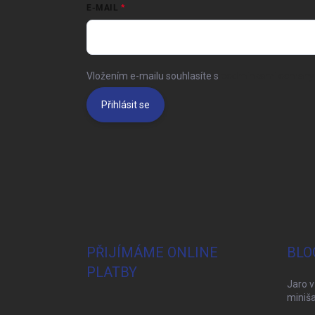
E-MAIL
Vložením e-mailu souhlasíte s
podmínkami ochrany 
Přihlásit se
PŘIJÍMÁME ONLINE
BLO
PLATBY
Jaro v
miniša