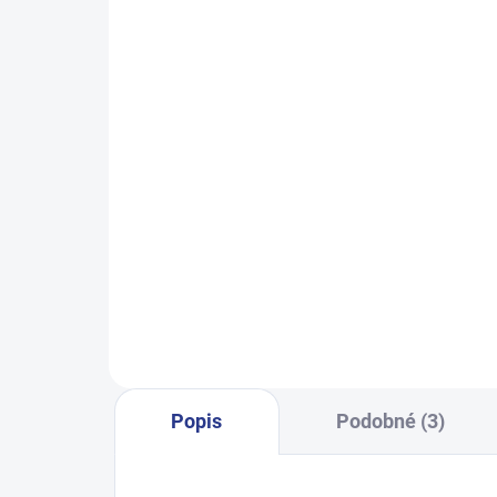
SKLADEM
(2 KS)
Dívčí tepláky Weekend - fialová
Chlap
499 Kč
140
146
152
158
164
128
Popis
Podobné (3)