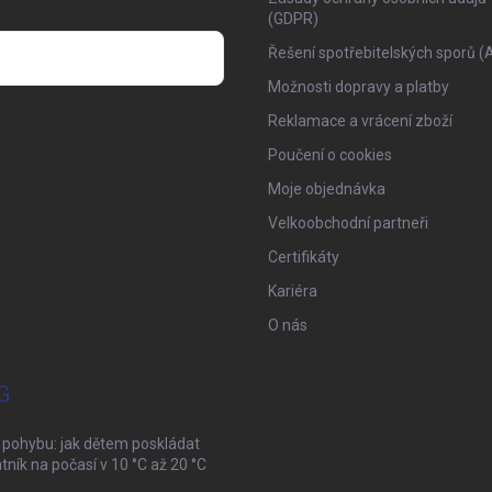
(GDPR)
Řešení spotřebitelských sporů (
Možnosti dopravy a platby
osobních údajů
Reklamace a vrácení zboží
Poučení o cookies
Moje objednávka
Velkoobchodní partneři
Certifikáty
Kariéra
O nás
G
 pohybu: jak dětem poskládat
tník na počasí v 10 °C až 20 °C