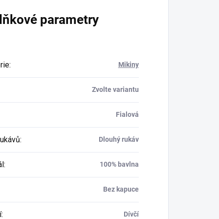
lňkové parametry
rie
:
Mikiny
Zvolte variantu
Fialová
rukávů
:
Dlouhý rukáv
ál
:
100% bavlna
Bez kapuce
í
:
Dívčí