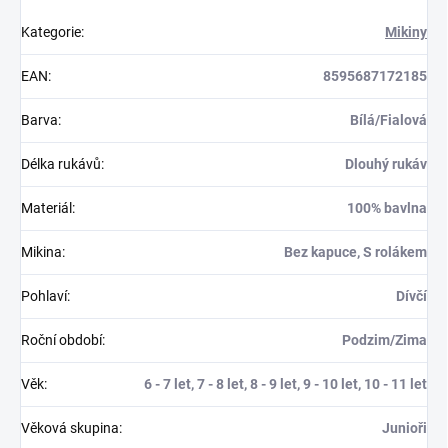
Kategorie
:
Mikiny
EAN
:
8595687172185
Barva
:
Bílá/Fialová
Délka rukávů
:
Dlouhý rukáv
Materiál
:
100% bavlna
Mikina
:
Bez kapuce, S rolákem
Pohlaví
:
Dívčí
Roční období
:
Podzim/Zima
Věk
:
6 - 7 let, 7 - 8 let, 8 - 9 let, 9 - 10 let, 10 - 11 let
Věková skupina
:
Junioři