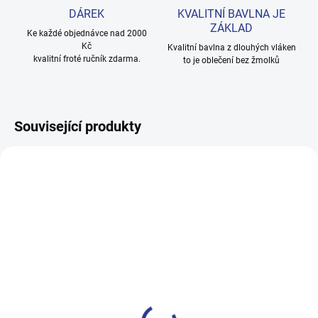
DÁREK
KVALITNÍ BAVLNA JE
ZÁKLAD
Ke každé objednávce nad 2000
Kč
Kvalitní bavlna z dlouhých vláken
kvalitní froté ručník zdarma.
to je oblečení bez žmolků
Související produkty
100% BAVLNA
100% BAVLNA
SKLADEM
SKLADE
(3 KS)
(24 KS
Chlapecké tepláky Maybe -
Dívčí tepláky Sport - černá
černá