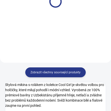
499 Kč
499 Kč
122
128
134
140
128
134
140
146
146
152
158
164
152
158
164
170
Zobrazit všechny související produkty
Stylová mikina s rolákem z kolekce Cool Girl je skvělou volbou pro
holčičky, které milují pohodlí i módní vzhled. Vyrobená ze 100%
prémiové bavlny z Uzbekistánu příjemně hřeje, netlačí a zvládne
bez problémů každodenní nošení. Svěží kombinace bílé a fialové
zaujme na první pohled.