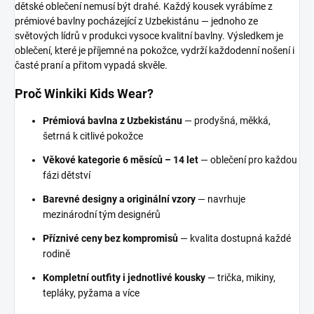
dětské oblečení nemusí být drahé. Každý kousek vyrábíme z
prémiové bavlny pocházející z Uzbekistánu — jednoho ze
světových lídrů v produkci vysoce kvalitní bavlny. Výsledkem je
oblečení, které je příjemné na pokožce, vydrží každodenní nošení i
časté praní a přitom vypadá skvěle.
Proč Winkiki Kids Wear?
Prémiová bavlna z Uzbekistánu
— prodyšná, měkká,
šetrná k citlivé pokožce
Věkové kategorie 6 měsíců – 14 let
— oblečení pro každou
fázi dětství
Barevné designy a originální vzory
— navrhuje
mezinárodní tým designérů
Příznivé ceny bez kompromisů
— kvalita dostupná každé
rodině
Kompletní outfity i jednotlivé kousky
— trička, mikiny,
tepláky, pyžama a více