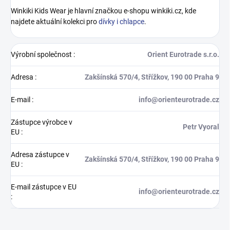
Winkiki Kids Wear je hlavní značkou e-shopu winkiki.cz, kde
najdete aktuální kolekci pro
dívky i chlapce
.
Výrobní společnost
:
Orient Eurotrade s.r.o.
Adresa
:
Zakšínská 570/4, Střížkov, 190 00 Praha 9
E-mail
:
info@orienteurotrade.cz
Zástupce výrobce v
Petr Vyoral
EU
:
Adresa zástupce v
Zakšínská 570/4, Střížkov, 190 00 Praha 9
EU
:
E-mail zástupce v EU
info@orienteurotrade.cz
: