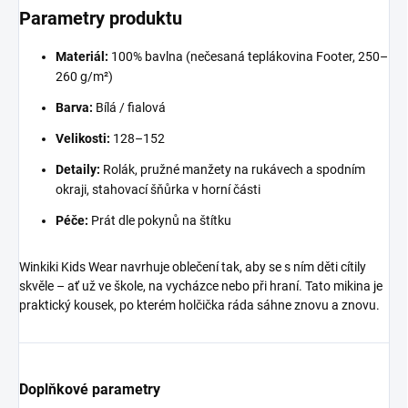
Parametry produktu
Materiál:
100% bavlna (nečesaná teplákovina Footer, 250–
260 g/m²)
Barva:
Bílá / fialová
Velikosti:
128–152
Detaily:
Rolák, pružné manžety na rukávech a spodním
okraji, stahovací šňůrka v horní části
Péče:
Prát dle pokynů na štítku
Winkiki Kids Wear navrhuje oblečení tak, aby se s ním děti cítily
skvěle – ať už ve škole, na vycházce nebo při hraní. Tato mikina je
praktický kousek, po kterém holčička ráda sáhne znovu a znovu.
Doplňkové parametry