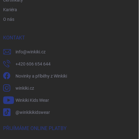
Kariéra
O nás
KONTAKT
info
@
winkiki.cz
+420 606 654 644
Novinky a příběhy z Winkiki
winkiki.cz
Winkiki Kids Wear
@winkikikidswear
PŘIJÍMÁME ONLINE PLATBY