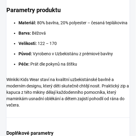
Parametry produktu
Materiál:
80% bavlna, 20% polyester – česaná teplákovina
Barva:
Béžová
Velikosti:
122 – 170
Původ:
Vyrobeno v Uzbekistánu z prémiové bavlny
Péče:
Prát dle pokynů na štítku
Winkiki Kids Wear staví na kvalitní uzbekistánské bavlně a
moderním designu, který děti skutečně chtějí nosit. Praktický zip a
kapuca z této mikiny dělají každodenního pomocníka, který
maminkám usnadní oblékání a dětem zajistí pohodlí od rána do
večera.
Doplňkové parametry