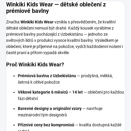
Winkiki Kids Wear — dětské oblečení z
prémiové bavlny
Značka
Winkiki Kids Wear
vznikla s přesvědčením, že kvalitní
dětské oblečení nemusí být drahé. Každý kousek vyrábíme z
prémiové bavlny pocházející z Uzbekistánu — jednoho ze
světových lídrů v produkci vysoce kvalitní bavlny. Výsledkem je
oblečení, které je příjemné na pokožce, vydrží každodenní nošení i
časté praní a přitom vypadá skvěle.
Proč Winkiki Kids Wear?
Prémiová bavlna z Uzbekistánu
— prodyšná, měkká,
šetrná k citlivé pokožce
Věkové kategorie 6 měsíců – 14 let
— oblečení pro každou
fázi dětství
Barevné designy a originální vzory
— navrhuje
mezinárodní tým designérů
Příznivé ceny bez kompromisů
— kvalita dostupná každé