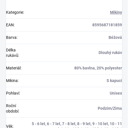
Kategorie
:
Mikiny
EAN
:
8595687181859
Barva
:
Béžová
Délka
Dlouhý rukáv
rukávů
:
Materiál
:
80% bavlna, 20% polyester
Mikina
:
S kapucí
Pohlaví
:
Unisex
Roční
Podzim/Zima
období
:
5 - 6 let, 6 - 7 let, 7 - 8 let, 8 - 9 let, 9 - 10 let, 10 - 11
Věk
: