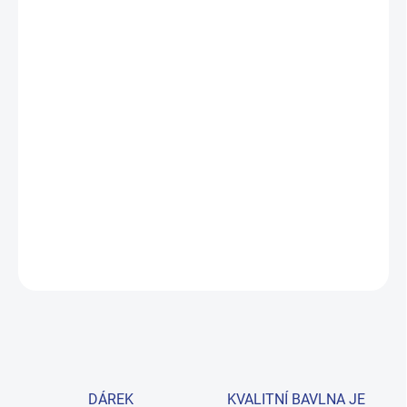
DORUČIT DO:
10.8.2026
MOŽNOSTI
DORUČENÍ
−
+
Přidat do košíku
Měkká mikina z česané teplákoviny v jemné béžové barvě zahřeje
vaše dítě v chladnějších dnech. Zip s kapucí, pohodlí na celý den,
velikosti 122–170. Provedení: s dlouhým rukávem a s potiskem.
DETAILNÍ INFORMACE
ZEPTAT SE
HLÍDAT
DÁREK
KVALITNÍ BAVLNA JE