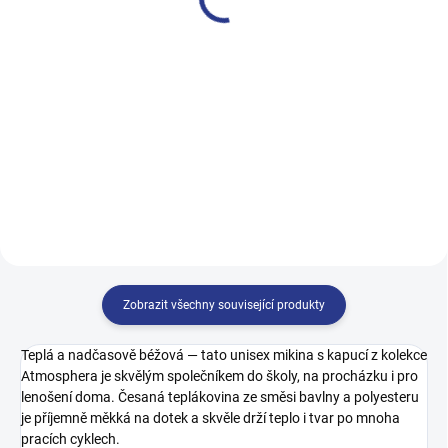
499 Kč
499 Kč
122
128
134
140
122
128
134
140
146
152
158
164
146
152
158
164
170
Zobrazit všechny související produkty
Teplá a nadčasově béžová — tato unisex mikina s kapucí z kolekce
Atmosphera je skvělým společníkem do školy, na procházku i pro
lenošení doma. Česaná teplákovina ze směsi bavlny a polyesteru
je příjemně měkká na dotek a skvěle drží teplo i tvar po mnoha
pracích cyklech.