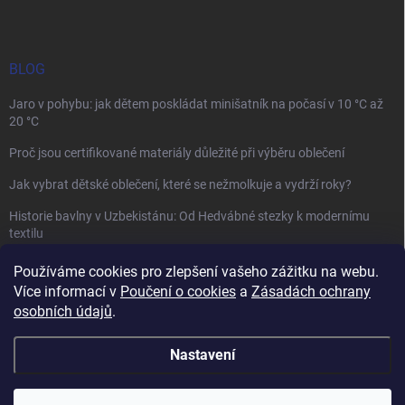
BLOG
Jaro v pohybu: jak dětem poskládat minišatník na počasí v 10 °C až
20 °C
Proč jsou certifikované materiály důležité při výběru oblečení
Jak vybrat dětské oblečení, které se nežmolkuje a vydrží roky?
Historie bavlny v Uzbekistánu: Od Hedvábné stezky k modernímu
textilu
Používáme cookies pro zlepšení vašeho zážitku na webu.
Více informací v
Poučení o cookies
a
Zásadách ochrany
osobních údajů
.
Mamazone |
Allegro.cz
| Řešení sporů on-line
Nastavení
Copyright 2026
Winkiki
. Všechna práva vyhrazena.
Upravit nastavení