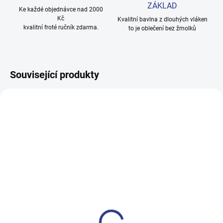
ZÁKLAD
Ke každé objednávce nad 2000
Kč
Kvalitní bavlna z dlouhých vláken
kvalitní froté ručník zdarma.
to je oblečení bez žmolků
Související produkty
100% BAVLNA
100% BAVLNA
SKLADEM
SKLADE
(24 KS)
(14 KS
Dívčí tepláky Sport - černá
Chlapecké tepláky No More
Limits - Khaki