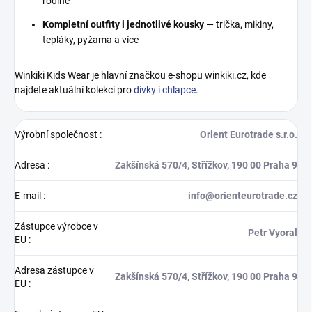
rodině
Kompletní outfity i jednotlivé kousky
— trička, mikiny,
tepláky, pyžama a více
Winkiki Kids Wear je hlavní značkou e-shopu winkiki.cz, kde
najdete aktuální kolekci pro
dívky i chlapce
.
Výrobní společnost
:
Orient Eurotrade s.r.o.
Adresa
:
Zakšínská 570/4, Střížkov, 190 00 Praha 9
E-mail
:
info@orienteurotrade.cz
Zástupce výrobce v
Petr Vyoral
EU
:
Adresa zástupce v
Zakšínská 570/4, Střížkov, 190 00 Praha 9
EU
: