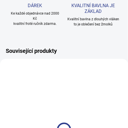
DÁREK
KVALITNÍ BAVLNA JE
ZÁKLAD
Ke každé objednávce nad 2000
Kč
Kvalitní bavlna z dlouhých vláken
kvalitní froté ručník zdarma.
to je oblečení bez žmolků
Související produkty
100% BAVLNA
100% BAVLNA
SKLADEM
SKLADE
(3 KS)
(24 KS
Chlapecké tepláky Maybe -
Dívčí tepláky Sport - černá
černá