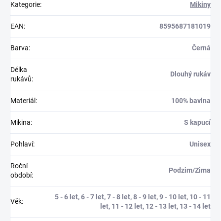
Kategorie
:
Mikiny
EAN
:
8595687181019
Barva
:
Černá
Délka
Dlouhý rukáv
rukávů
:
Materiál
:
100% bavlna
Mikina
:
S kapucí
Pohlaví
:
Unisex
Roční
Podzim/Zima
období
:
5 - 6 let, 6 - 7 let, 7 - 8 let, 8 - 9 let, 9 - 10 let, 10 - 11
Věk
:
let, 11 - 12 let, 12 - 13 let, 13 - 14 let