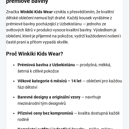
prémiové bavlny
Značka
Winkiki Kids Wear
vznikla s přesvědčením, že kvalitní
dětské oblečení nemusí být drahé. Každý kousek vyrábíme z
prémiové bavlny pocházející z Uzbekistánu — jednoho ze
světových lídrů v produkci vysoce kvalitní bavlny. Výsledkem je
oblečení, které je příjemné na pokožce, vydrží každodenní nošení i
časté praní a přitom vypadá skvěle.
Proč Winkiki Kids Wear?
Prémiová bavlna z Uzbekistánu
— prodyšná, měkká,
šetrná k citlivé pokožce
Věkové kategorie 6 měsíců – 14 let
— oblečení pro každou
fázi dětství
Barevné designy a originální vzory
— navrhuje
mezinárodní tým designérů
Příznivé ceny bez kompromisů
— kvalita dostupná každé
rodině