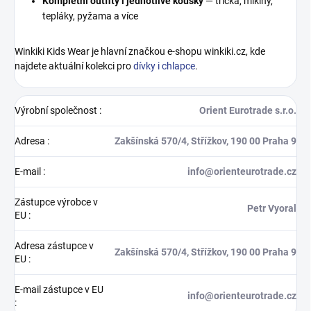
Kompletní outfity i jednotlivé kousky
— trička, mikiny,
tepláky, pyžama a více
Winkiki Kids Wear je hlavní značkou e-shopu winkiki.cz, kde
najdete aktuální kolekci pro
dívky i chlapce
.
Výrobní společnost
:
Orient Eurotrade s.r.o.
Adresa
:
Zakšínská 570/4, Střížkov, 190 00 Praha 9
E-mail
:
info@orienteurotrade.cz
Zástupce výrobce v
Petr Vyoral
EU
:
Adresa zástupce v
Zakšínská 570/4, Střížkov, 190 00 Praha 9
EU
:
E-mail zástupce v EU
info@orienteurotrade.cz
: