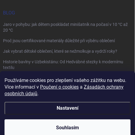
BLOG
Jaro v pohybu: jak dětem poskládat minišatník na počasí v 10 °C až
20 °C
Proč jsou certifikované materiály důležité při výběru oblečení
Jak vybrat dětské oblečení, které se nežmolkuje a vydrží roky?
Historie bavlny v Uzbekistánu: Od Hedvábné stezky k modernímu
textilu
Používáme cookies pro zlepšení vašeho zážitku na webu.
Více informací v
Poučení o cookies
a
Zásadách ochrany
osobních údajů
.
Mamazone |
Allegro.cz
| Řešení sporů on-line
Nastavení
Copyright 2026
Winkiki
. Všechna práva vyhrazena.
Upravit nastavení
cookies
Souhlasím
Vytvořil Shoptet