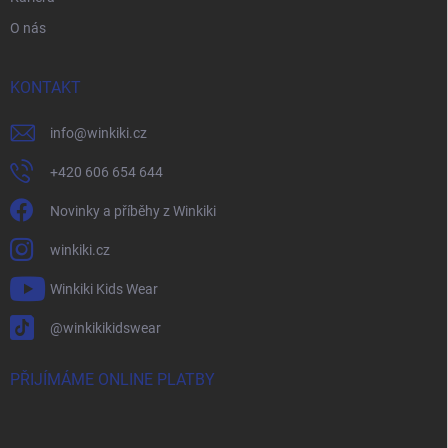
O nás
KONTAKT
info
@
winkiki.cz
+420 606 654 644
Novinky a příběhy z Winkiki
winkiki.cz
Winkiki Kids Wear
@winkikikidswear
PŘIJÍMÁME ONLINE PLATBY