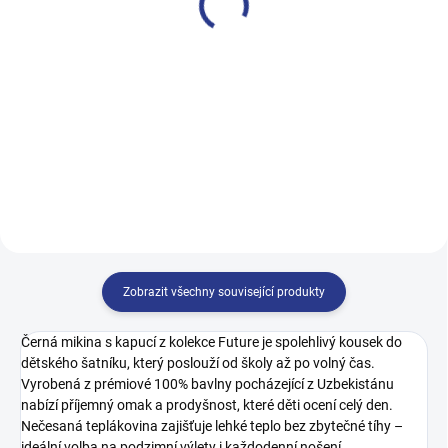
499 Kč
499 Kč
122
128
134
140
128
134
140
146
146
152
158
164
152
158
164
170
Zobrazit všechny související produkty
Černá mikina s kapucí z kolekce Future je spolehlivý kousek do
dětského šatníku, který poslouží od školy až po volný čas.
Vyrobená z prémiové 100% bavlny pocházející z Uzbekistánu
nabízí příjemný omak a prodyšnost, které děti ocení celý den.
Nečesaná teplákovina zajišťuje lehké teplo bez zbytečné tíhy –
ideální volba na podzimní výlety i každodenní nošení.