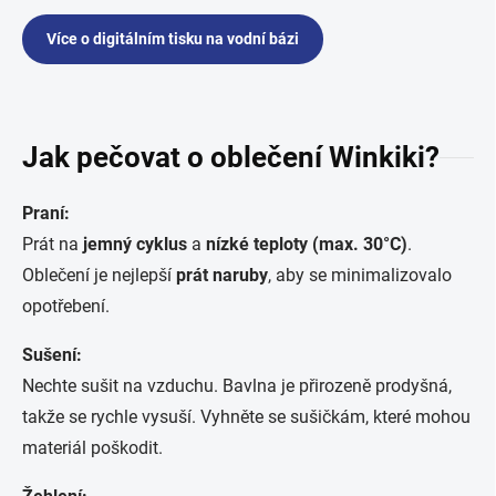
Více o digitálním tisku na vodní bázi
Jak pečovat o oblečení Winkiki?
Praní:
Prát na
jemný cyklus
a
nízké teploty (max. 30°C)
.
Oblečení je nejlepší
prát naruby
, aby se minimalizovalo
opotřebení.
Sušení:
Nechte sušit na vzduchu. Bavlna je přirozeně prodyšná,
takže se rychle vysuší. Vyhněte se sušičkám, které mohou
materiál poškodit.