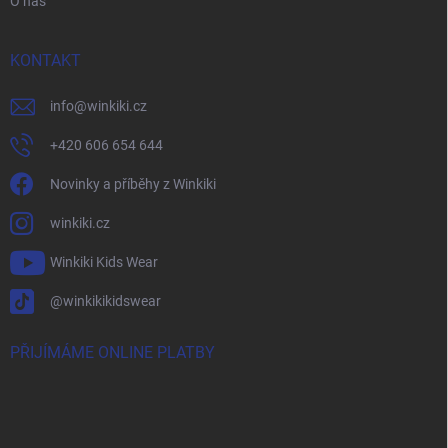
O nás
KONTAKT
info
@
winkiki.cz
+420 606 654 644
Novinky a příběhy z Winkiki
winkiki.cz
Winkiki Kids Wear
@winkikikidswear
PŘIJÍMÁME ONLINE PLATBY