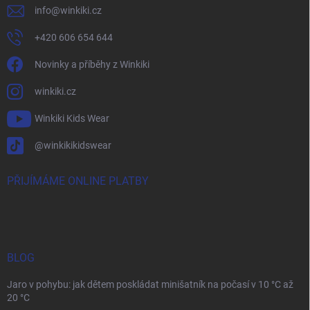
info
@
winkiki.cz
+420 606 654 644
Novinky a příběhy z Winkiki
winkiki.cz
Winkiki Kids Wear
@winkikikidswear
PŘIJÍMÁME ONLINE PLATBY
BLOG
Jaro v pohybu: jak dětem poskládat minišatník na počasí v 10 °C až
20 °C