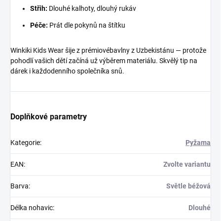
Střih:
Dlouhé kalhoty, dlouhý rukáv
Péče:
Prát dle pokynů na štítku
Winkiki Kids Wear šije z prémiovébavlny z Uzbekistánu — protože
pohodlí vašich dětí začíná už výběrem materiálu. Skvělý tip na
dárek i každodenního společníka snů.
Doplňkové parametry
Kategorie
:
Pyžama
EAN
:
Zvolte variantu
Barva
:
Světle béžová
Délka nohavic
:
Dlouhé