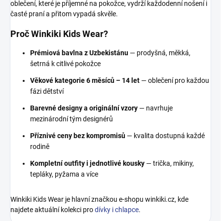
oblečení, které je příjemné na pokožce, vydrží každodenní nošení i
časté praní a přitom vypadá skvěle.
Proč Winkiki Kids Wear?
Prémiová bavlna z Uzbekistánu
— prodyšná, měkká,
šetrná k citlivé pokožce
Věkové kategorie 6 měsíců – 14 let
— oblečení pro každou
fázi dětství
Barevné designy a originální vzory
— navrhuje
mezinárodní tým designérů
Příznivé ceny bez kompromisů
— kvalita dostupná každé
rodině
Kompletní outfity i jednotlivé kousky
— trička, mikiny,
tepláky, pyžama a více
Winkiki Kids Wear je hlavní značkou e-shopu winkiki.cz, kde
najdete aktuální kolekci pro
dívky i chlapce
.