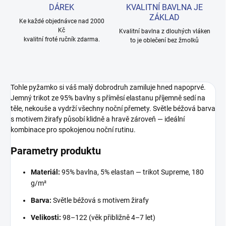
DÁREK
KVALITNÍ BAVLNA JE
ZÁKLAD
Ke každé objednávce nad 2000
Kč
Kvalitní bavlna z dlouhých vláken
kvalitní froté ručník zdarma.
to je oblečení bez žmolků
Tohle pyžamko si váš malý dobrodruh zamiluje hned napoprvé.
Jemný trikot ze 95% bavlny s příměsí elastanu příjemně sedí na
těle, nekouše a vydrží všechny noční přemety. Světle béžová barva
s motivem žirafy působí klidně a hravě zároveň — ideální
kombinace pro spokojenou noční rutinu.
Parametry produktu
Materiál:
95% bavlna, 5% elastan — trikot Supreme, 180
g/m²
Barva:
Světle béžová s motivem žirafy
Velikosti:
98–122 (věk přibližně 4–7 let)