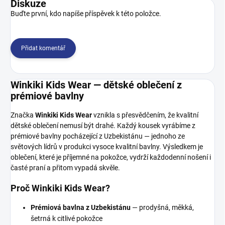
Diskuze
Buďte první, kdo napíše příspěvek k této položce.
Přidat komentář
Winkiki Kids Wear — dětské oblečení z
prémiové bavlny
Značka
Winkiki Kids Wear
vznikla s přesvědčením, že kvalitní
dětské oblečení nemusí být drahé. Každý kousek vyrábíme z
prémiové bavlny pocházející z Uzbekistánu — jednoho ze
světových lídrů v produkci vysoce kvalitní bavlny. Výsledkem je
oblečení, které je příjemné na pokožce, vydrží každodenní nošení i
časté praní a přitom vypadá skvěle.
Proč Winkiki Kids Wear?
Prémiová bavlna z Uzbekistánu
— prodyšná, měkká,
šetrná k citlivé pokožce