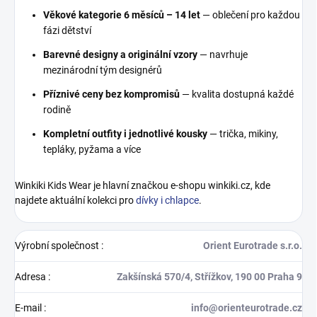
Věkové kategorie 6 měsíců – 14 let
— oblečení pro každou
fázi dětství
Barevné designy a originální vzory
— navrhuje
mezinárodní tým designérů
Příznivé ceny bez kompromisů
— kvalita dostupná každé
rodině
Kompletní outfity i jednotlivé kousky
— trička, mikiny,
tepláky, pyžama a více
Winkiki Kids Wear je hlavní značkou e-shopu winkiki.cz, kde
najdete aktuální kolekci pro
dívky i chlapce
.
Výrobní společnost
:
Orient Eurotrade s.r.o.
Adresa
:
Zakšínská 570/4, Střížkov, 190 00 Praha 9
E-mail
:
info@orienteurotrade.cz