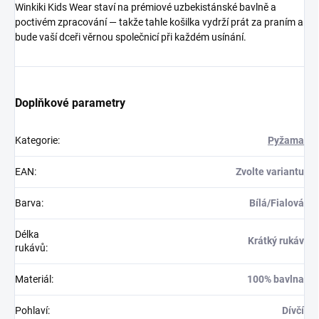
Winkiki Kids Wear staví na prémiové uzbekistánské bavlně a
poctivém zpracování — takže tahle košilka vydrží prát za praním a
bude vaší dceři věrnou společnicí při každém usínání.
Doplňkové parametry
Kategorie
:
Pyžama
EAN
:
Zvolte variantu
Barva
:
Bílá/Fialová
Délka
Krátký rukáv
rukávů
:
Materiál
:
100% bavlna
Pohlaví
:
Dívčí