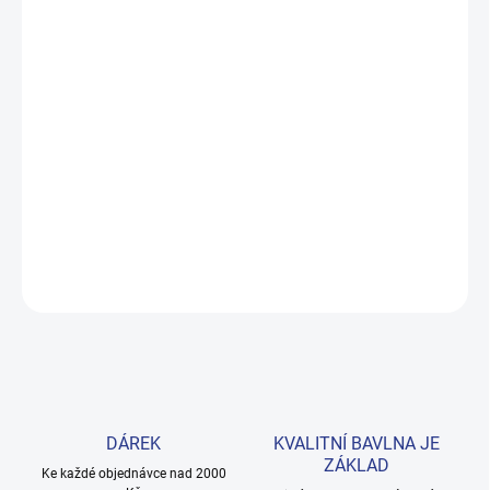
MŮŽEME DORUČIT DO:
ZVOLTE VARIANTU
MOŽNOSTI DORUČENÍ
−
+
Přidat do košíku
Měkká noční košile z prémiové bavlny pro pohodlný a klidný
spánek. Volný střih, svěží bílo-fialová kombinace. Velikosti 128–
164. Provedení: s krátkým rukávem a s potiskem.
DETAILNÍ INFORMACE
ZEPTAT SE
HLÍDAT
DÁREK
KVALITNÍ BAVLNA JE
ZÁKLAD
Ke každé objednávce nad 2000