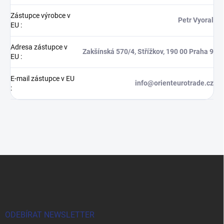
Zástupce výrobce v
Petr Vyoral
EU
:
Adresa zástupce v
Zakšínská 570/4, Střížkov, 190 00 Praha 9
EU
:
E-mail zástupce v EU
info@orienteurotrade.cz
:
Z
á
p
a
t
í
ODEBÍRAT NEWSLETTER