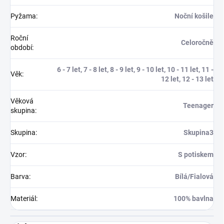
Pyžama
:
Noční košile
Roční
Celoročně
období
:
6 - 7 let, 7 - 8 let, 8 - 9 let, 9 - 10 let, 10 - 11 let, 11 -
Věk
:
12 let, 12 - 13 let
Věková
Teenager
skupina
:
Skupina
:
Skupina3
Vzor
:
S potiskem
Barva
:
Bílá/Fialová
Materiál
:
100% bavlna