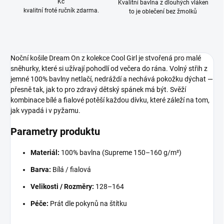
Kč
Kvalitní bavlna z dlouhých vláken
kvalitní froté ručník zdarma.
to je oblečení bez žmolků
Noční košile Dream On z kolekce Cool Girl je stvořená pro malé
sněhurky, které si užívají pohodlí od večera do rána. Volný střih z
jemné 100% bavlny netlačí, nedráždí a nechává pokožku dýchat —
přesně tak, jak to pro zdravý dětský spánek má být. Svěží
kombinace bílé a fialové potěší každou dívku, které záleží na tom,
jak vypadá i v pyžamu.
Parametry produktu
Materiál:
100% bavlna (Supreme 150–160 g/m²)
Barva:
Bílá / fialová
Velikosti / Rozměry:
128–164
Péče:
Prát dle pokynů na štítku