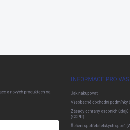
INFORMACE PRO VÁS
mace o nových produktech na
Jak nakupovat
Všeobecné obchodní podmínky 
Zásady ochrany osobních údajů
(GDPR)
Řešení spotřebitelských sporů (