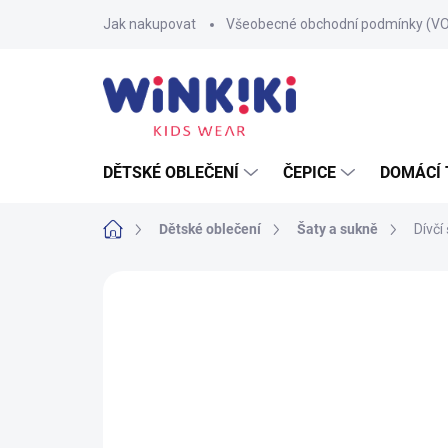
Přejít
Jak nakupovat
Všeobecné obchodní podmínky (V
na
obsah
DĚTSKÉ OBLEČENÍ
ČEPICE
DOMÁCÍ 
Domů
Dětské oblečení
Šaty a sukně
Dívčí
Neohodnoceno
Podrobnosti hodnoce
100% BAVLNA