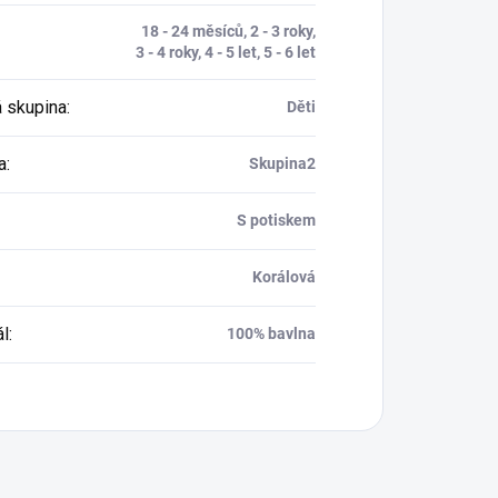
18 - 24 měsíců, 2 - 3 roky,
3 - 4 roky, 4 - 5 let, 5 - 6 let
 skupina
:
Děti
a
:
Skupina2
S potiskem
Korálová
ál
:
100% bavlna