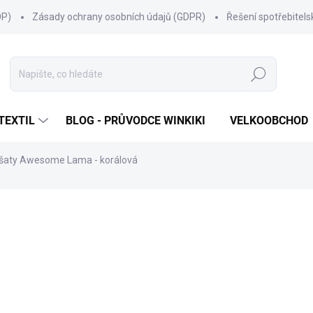
OP)
Zásady ochrany osobních údajů (GDPR)
Řešení spotřebitel
Hledat
TEXTIL
BLOG - PRŮVODCE WINKIKI
VELKOOBCHOD
 šaty Awesome Lama - korálová
ní
ZNAČKA:
WINKIKI KIDS WEAR
299 Kč
Měrná
SKLADEM
(5 KS)
cena:
VELIKOST