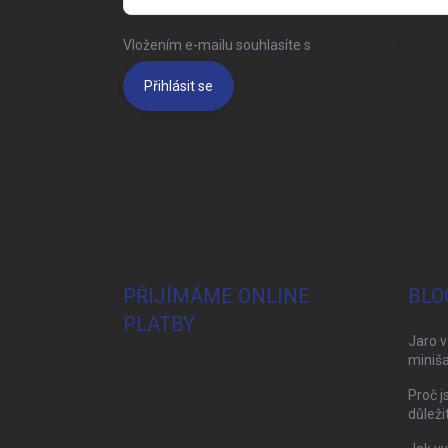
Vložením e-mailu souhlasíte s
podmínkami ochrany 
Přihlásit se
PŘIJÍMÁME ONLINE
BLO
PLATBY
Jaro v
miniša
Proč j
důleži