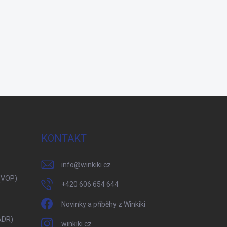
KONTAKT
info
@
winkiki.cz
(VOP)
+420 606 654 644
Novinky a příběhy z Winkiki
ADR)
winkiki.cz