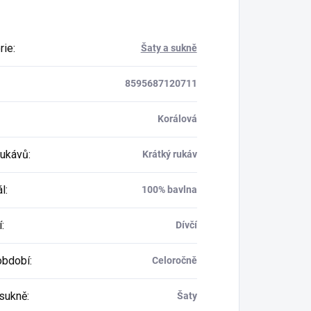
rie
:
Šaty a sukně
8595687120711
Korálová
rukávů
:
Krátký rukáv
ál
:
100% bavlna
í
:
Dívčí
období
:
Celoročně
 sukně
:
Šaty