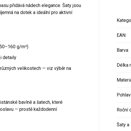
 pasu přidává nádech elegance. Šaty jsou
íjemná na dotek a ideální pro aktivní
Katego
EAN
:
50–160 g/m²)
Barva
:
 detaily
Délka 
 různých velikostech — viz výběr na
Materi
Pohlav
istánské bavlně a šatech, které
u oslavu — prostě každodenní
Roční 
Šaty a