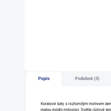
SKLADEM
(1 KS)
Dívčí legginy With Hearth - navy
199 Kč
98
104
110
116
122
Popis
Podobné (3)
Korálové šaty s roztomilým motivem lamy
malou módní milovnici. Světle růžové l