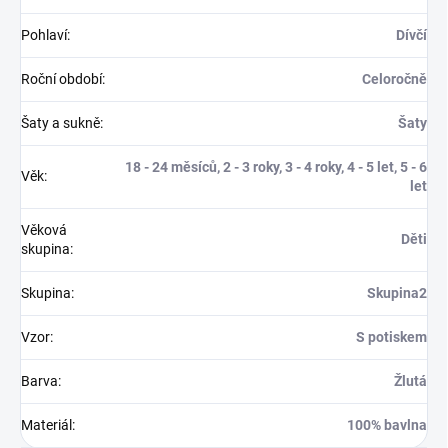
Pohlaví
:
Dívčí
Roční období
:
Celoročně
Šaty a sukně
:
Šaty
18 - 24 měsíců, 2 - 3 roky, 3 - 4 roky, 4 - 5 let, 5 - 6
Věk
:
let
Věková
Děti
skupina
:
Skupina
:
Skupina2
Vzor
:
S potiskem
Barva
:
Žlutá
Materiál
:
100% bavlna