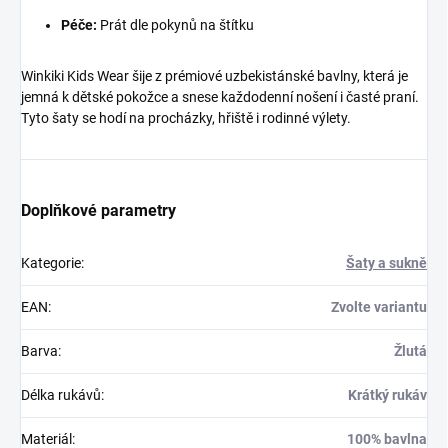
Péče:
Prát dle pokynů na štítku
Winkiki Kids Wear šije z prémiové uzbekistánské bavlny, která je
jemná k dětské pokožce a snese každodenní nošení i časté praní.
Tyto šaty se hodí na procházky, hřiště i rodinné výlety.
Doplňkové parametry
Kategorie
:
Šaty a sukně
EAN
:
Zvolte variantu
Barva
:
Žlutá
Délka rukávů
:
Krátký rukáv
Materiál
:
100% bavlna