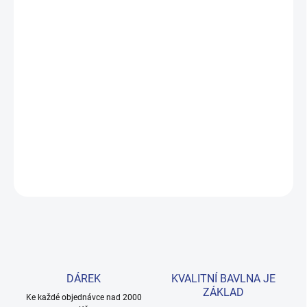
MOŽNOSTI DORUČENÍ
−
+
Přidat do košíku
Letní šaty z kolekce Basic ve slunečně žluté barvě s roztomilou
mašličkou. Šité ze 100% bavlny, příjemné na dotek a ideální na
každý den. Dostupné ve velikostech 98–122. Provedení: s krátkým
rukávem a s potiskem.
DETAILNÍ INFORMACE
ZEPTAT SE
HLÍDAT
DÁREK
KVALITNÍ BAVLNA JE
ZÁKLAD
Ke každé objednávce nad 2000