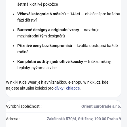
šetrná k citlivé pokožce
Věkové kategorie 6 měsíců – 14 let
— oblečení pro každou
fázi dětství
Barevné designy a originální vzory
— navrhuje
mezinárodní tým designérů
Příznivé ceny bez kompromisů
— kvalita dostupná každé
rodině
Kompletní outfity i jednotlivé kousky
— trička, mikiny,
tepláky, pyžama a více
Winkiki Kids Wear je hlavní značkou e-shopu winkiki.cz, kde
najdete aktuální kolekci pro
dívky i chlapce
.
Výrobní společnost
:
Orient Eurotrade s.r.o.
Adresa
:
Zakšínská 570/4, Střížkov, 190 00 Praha 9