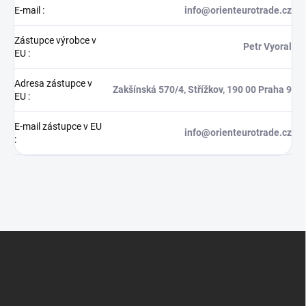
E-mail
:
info@orienteurotrade.cz
Zástupce výrobce v
Petr Vyoral
EU
:
Adresa zástupce v
Zakšínská 570/4, Střížkov, 190 00 Praha 9
EU
:
E-mail zástupce v EU
info@orienteurotrade.cz
:
Z
á
p
a
t