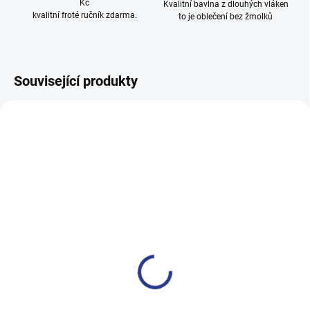
Kč
Kvalitní bavlna z dlouhých vláken
kvalitní froté ručník zdarma.
to je oblečení bez žmolků
Související produkty
TIP
100% BAVLNA
SKLADEM
(1 KS)
Dívčí legginy With Hearth -
navy