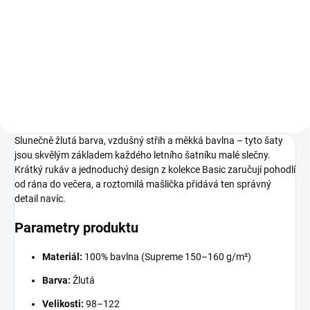
199 Kč
98
104
110
116
122
Slunečně žlutá barva, vzdušný střih a měkká bavlna – tyto šaty
jsou skvělým základem každého letního šatníku malé slečny.
Krátký rukáv a jednoduchý design z kolekce Basic zaručují pohodlí
od rána do večera, a roztomilá mašlička přidává ten správný
detail navíc.
Parametry produktu
Materiál:
100% bavlna (Supreme 150–160 g/m²)
Barva:
Žlutá
Velikosti:
98–122