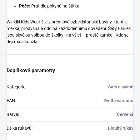
Péče:
Prát dle pokynů na štítku
Winkiki Kids Wear šije z prémiové uzbekistánské bavlny, která je
měkká, prodyšná a odolná každodennímu dovádění. Šaty Fairies
jsou skvělou volbou do školky i na výlet – prostě kamkoli, kde se
dějí malá kouzla.
Doplňkové parametry
Kategorie
:
Šaty a sukně
EAN
:
Zvolte variantu
Barva
:
Červená
Délka rukávů
:
Dlouhý rukáv