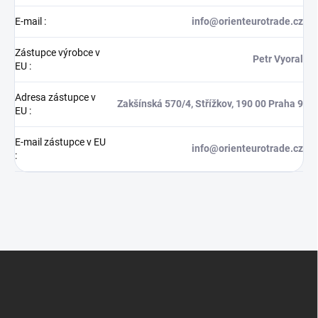
E-mail
:
info@orienteurotrade.cz
Zástupce výrobce v
Petr Vyoral
EU
:
Adresa zástupce v
Zakšínská 570/4, Střížkov, 190 00 Praha 9
EU
:
E-mail zástupce v EU
info@orienteurotrade.cz
:
Z
á
p
a