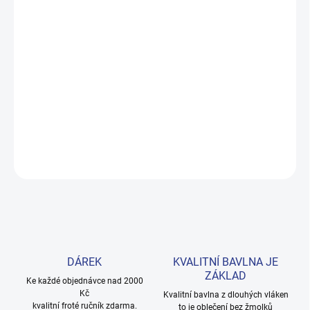
−
+
Přidat do košíku
Kouzelné červené šaty s volány, rozkvetlou loukou a nápisem „I
Believe in Fairies". Příjemná bavlna s elastanem zaručuje pohodlí
celý den. Velikosti 98–122. Provedení: s dlouhým rukávem a s
potiskem.
DETAILNÍ INFORMACE
ZEPTAT SE
HLÍDAT
DÁREK
KVALITNÍ BAVLNA JE
ZÁKLAD
Ke každé objednávce nad 2000
Kč
Kvalitní bavlna z dlouhých vláken
kvalitní froté ručník zdarma.
to je oblečení bez žmolků