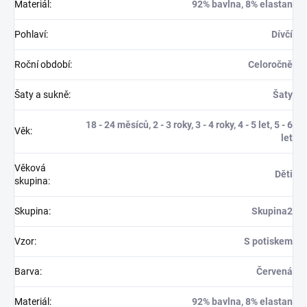
Materiál
:
92% bavlna, 8% elastan
Pohlaví
:
Dívčí
Roční období
:
Celoročně
Šaty a sukně
:
Šaty
18 - 24 měsíců, 2 - 3 roky, 3 - 4 roky, 4 - 5 let, 5 - 6
Věk
:
let
Věková
Děti
skupina
:
Skupina
:
Skupina2
Vzor
:
S potiskem
Barva
:
Červená
Materiál
:
92% bavlna, 8% elastan