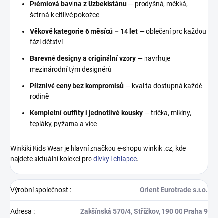
Prémiová bavlna z Uzbekistánu
— prodyšná, měkká,
šetrná k citlivé pokožce
Věkové kategorie 6 měsíců – 14 let
— oblečení pro každou
fázi dětství
Barevné designy a originální vzory
— navrhuje
mezinárodní tým designérů
Příznivé ceny bez kompromisů
— kvalita dostupná každé
rodině
Kompletní outfity i jednotlivé kousky
— trička, mikiny,
tepláky, pyžama a více
Winkiki Kids Wear je hlavní značkou e-shopu winkiki.cz, kde
najdete aktuální kolekci pro
dívky i chlapce
.
Výrobní společnost
:
Orient Eurotrade s.r.o.
Adresa
:
Zakšínská 570/4, Střížkov, 190 00 Praha 9