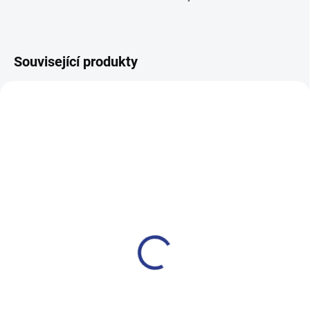
Související produkty
TIP
100% BAVLNA
SKLADEM
(1 KS)
Dívčí legginy With Hearth -
navy
199 Kč