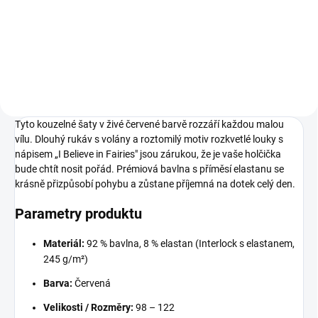
98
104
110
116
122
Tyto kouzelné šaty v živé červené barvě rozzáří každou malou
vílu. Dlouhý rukáv s volány a roztomilý motiv rozkvetlé louky s
nápisem „I Believe in Fairies" jsou zárukou, že je vaše holčička
bude chtít nosit pořád. Prémiová bavlna s příměsí elastanu se
krásně přizpůsobí pohybu a zůstane příjemná na dotek celý den.
Parametry produktu
Materiál:
92 % bavlna, 8 % elastan (Interlock s elastanem,
245 g/m²)
Barva:
Červená
Velikosti / Rozměry:
98 – 122