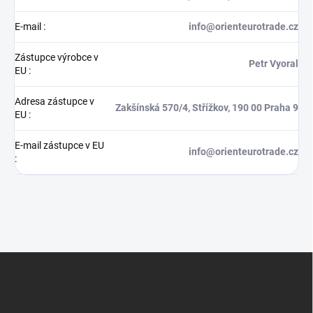
E-mail
:
info@orienteurotrade.cz
Zástupce výrobce v
Petr Vyoral
EU
:
Adresa zástupce v
Zakšínská 570/4, Střížkov, 190 00 Praha 9
EU
:
E-mail zástupce v EU
info@orienteurotrade.cz
:
Z
á
p
a