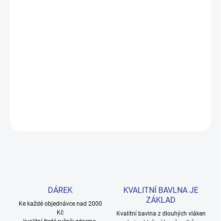
MOŽNOSTI DORUČENÍ
−
+
Přidat do košíku
Rozkošné letní šaty bez rukávů v námořnické navy barvě se
srdíčky a bílým proužkem. Příjemná 100% bavlna ideální na
každodenní nošení i cestování. Provedení: s potiskem.
DETAILNÍ INFORMACE
ZEPTAT SE
HLÍDAT
DÁREK
KVALITNÍ BAVLNA JE
ZÁKLAD
Ke každé objednávce nad 2000
Kč
Kvalitní bavlna z dlouhých vláken