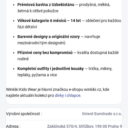
Prémiová bavlna z Uzbekistánu
— prodyšná, měkká,
šetrná k citlivé pokožce
Věkové kategorie 6 měsíců – 14 let
— oblečení pro každou
fázi dětství
Barevné designy a originální vzory
— navrhuje
mezinárodní tým designérů
Příznivé ceny bez kompromisů
— kvalita dostupná každé
rodině
Kompletní outfity i jednotlivé kousky
— trička, mikiny,
tepláky, pyžama a více
Winkiki Kids Wear je hlavní značkou e-shopu winkiki.cz, kde
najdete aktuální kolekci pro
dívky i chlapce
.
Výrobní společnost
:
Orient Eurotrade s.r.o.
Adresa
:
Zakšínská 570/4, Střížkov, 190 00 Praha 9