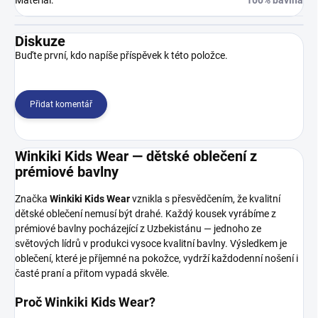
Materiál
:
100% bavlna
Diskuze
Buďte první, kdo napíše příspěvek k této položce.
Přidat komentář
Winkiki Kids Wear — dětské oblečení z
prémiové bavlny
Značka
Winkiki Kids Wear
vznikla s přesvědčením, že kvalitní
dětské oblečení nemusí být drahé. Každý kousek vyrábíme z
prémiové bavlny pocházející z Uzbekistánu — jednoho ze
světových lídrů v produkci vysoce kvalitní bavlny. Výsledkem je
oblečení, které je příjemné na pokožce, vydrží každodenní nošení i
časté praní a přitom vypadá skvěle.
Proč Winkiki Kids Wear?