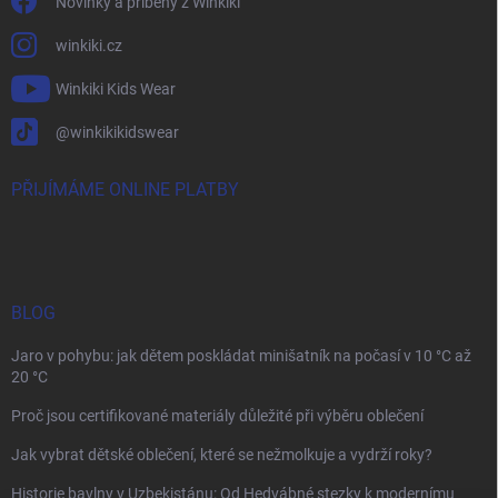
Novinky a příběhy z Winkiki
winkiki.cz
Winkiki Kids Wear
@winkikikidswear
PŘIJÍMÁME ONLINE PLATBY
BLOG
Jaro v pohybu: jak dětem poskládat minišatník na počasí v 10 °C až
20 °C
Proč jsou certifikované materiály důležité při výběru oblečení
Jak vybrat dětské oblečení, které se nežmolkuje a vydrží roky?
Historie bavlny v Uzbekistánu: Od Hedvábné stezky k modernímu