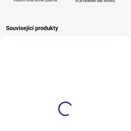
kvalitní froté ručník zdarma.
to je oblečení bez žmolků
Související produkty
TIP
100% BAVLNA
SKLADEM
(1 KS)
Dívčí legginy With Hearth -
navy
199 Kč