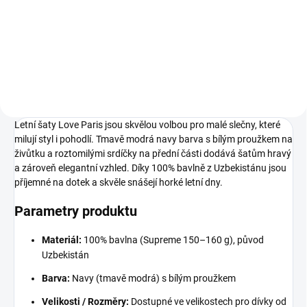
98
104
110
116
122
Letní šaty Love Paris jsou skvělou volbou pro malé slečny, které
milují styl i pohodlí. Tmavě modrá navy barva s bílým proužkem na
živůtku a roztomilými srdíčky na přední části dodává šatům hravý
a zároveň elegantní vzhled. Díky 100% bavlně z Uzbekistánu jsou
příjemné na dotek a skvěle snášejí horké letní dny.
Parametry produktu
Materiál:
100% bavlna (Supreme 150–160 g), původ
Uzbekistán
Barva:
Navy (tmavě modrá) s bílým proužkem
Velikosti / Rozměry:
Dostupné ve velikostech pro dívky od