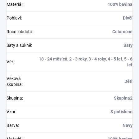
Materiál
:
100% bavlna
Pohlaví
:
Dívčí
Roční období
:
Celoročně
Šaty a sukně
:
Šaty
18 - 24 měsíců, 2 - 3 roky, 3 - 4 roky, 4 - 5 let, 5 - 6
Věk
:
let
Věková
Děti
skupina
:
Skupina
:
Skupina2
Vzor
:
S potiskem
Barva
:
Navy