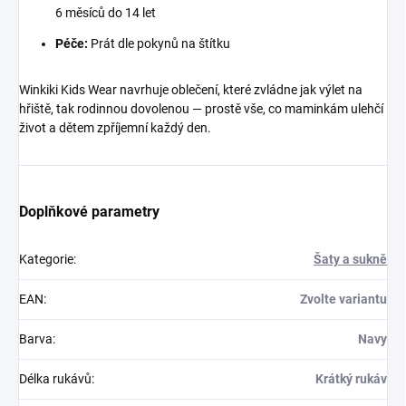
6 měsíců do 14 let
Péče:
Prát dle pokynů na štítku
Winkiki Kids Wear navrhuje oblečení, které zvládne jak výlet na
hřiště, tak rodinnou dovolenou — prostě vše, co maminkám ulehčí
život a dětem zpříjemní každý den.
Doplňkové parametry
Kategorie
:
Šaty a sukně
EAN
:
Zvolte variantu
Barva
:
Navy
Délka rukávů
:
Krátký rukáv