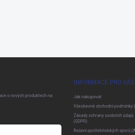
INFORMACE PRO VÁS
mace o nových produktech na
Jak nakupovat
Všeobecné obchodní podmínky 
Zásady ochrany osobních údajů
(GDPR)
Řešení spotřebitelských sporů (