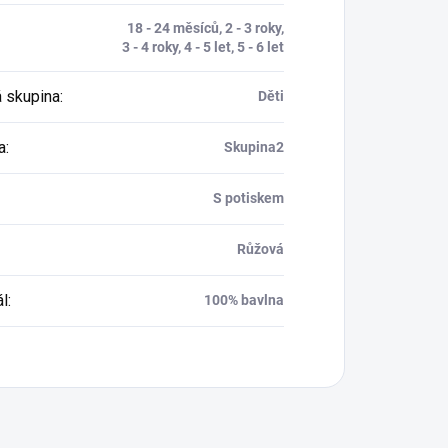
18 - 24 měsíců, 2 - 3 roky,
3 - 4 roky, 4 - 5 let, 5 - 6 let
 skupina
:
Děti
a
:
Skupina2
S potiskem
Růžová
ál
:
100% bavlna