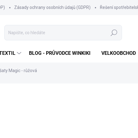
OP)
Zásady ochrany osobních údajů (GDPR)
Řešení spotřebitel
Hledat
TEXTIL
BLOG - PRŮVODCE WINKIKI
VELKOOBCHOD
 šaty Magic - růžová
ní
ZNAČKA:
WINKIKI KIDS WEAR
499 Kč
Měrná
ZVOLTE VARIANTU
cena:
VELIKOST