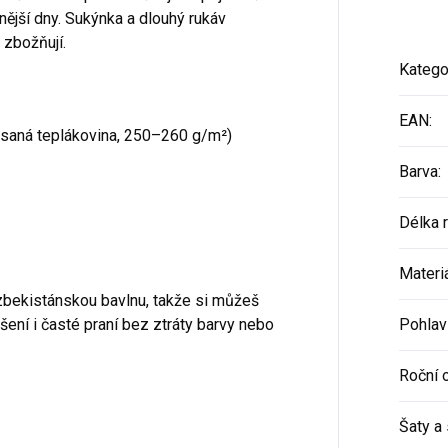
nější dny. Sukýnka a dlouhý rukáv
 zbožňují.
Katego
EAN
:
esaná teplákovina, 250–260 g/m²)
Barva
:
Délka 
Materi
zbekistánskou bavlnu, takže si můžeš
šení i časté praní bez ztráty barvy nebo
Pohlav
Roční 
Šaty a