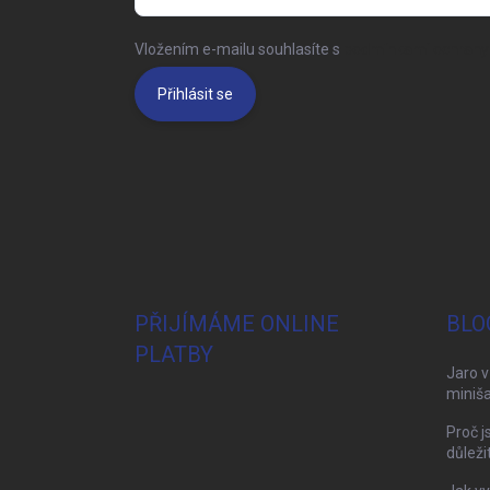
Vložením e-mailu souhlasíte s
podmínkami ochrany 
Přihlásit se
PŘIJÍMÁME ONLINE
BLO
PLATBY
Jaro v
miniša
Proč j
důleži