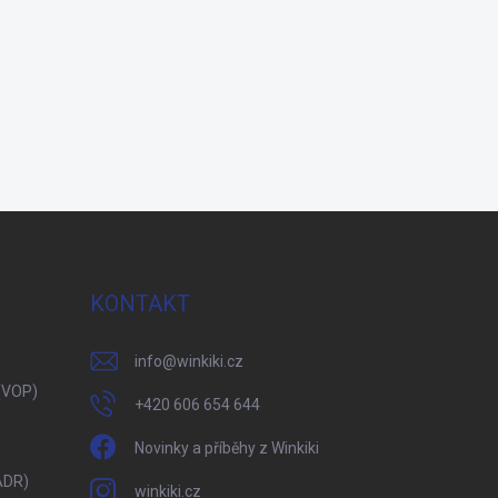
KONTAKT
info
@
winkiki.cz
(VOP)
+420 606 654 644
Novinky a příběhy z Winkiki
ADR)
winkiki.cz