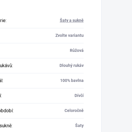
rie
:
Šaty a sukně
Zvolte variantu
Růžová
rukávů
:
Dlouhý rukáv
ál
:
100% bavlna
í
:
Dívčí
období
:
Celoročně
 sukně
:
Šaty