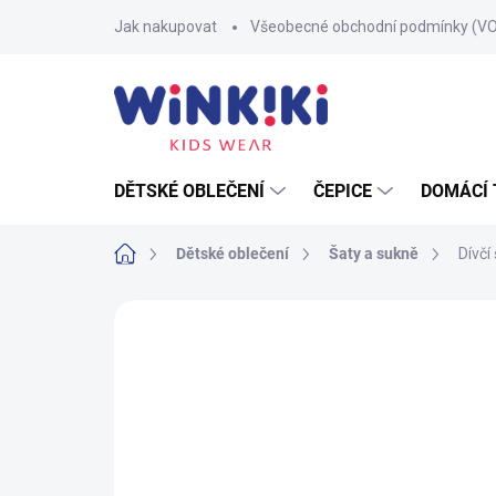
Přejít
Jak nakupovat
Všeobecné obchodní podmínky (V
na
obsah
DĚTSKÉ OBLEČENÍ
ČEPICE
DOMÁCÍ 
Domů
Dětské oblečení
Šaty a sukně
Dívčí
Neohodnoceno
Podrobnosti hodnoce
100% BAVLNA