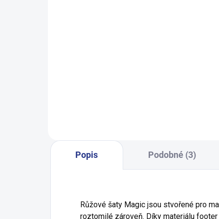
SKLADEM
(1 KS)
Dívčí legginy With Hearth - navy
199 Kč
98
104
110
116
122
Popis
Podobné (3)
Růžové šaty Magic jsou stvořené pro malé
roztomilé zároveň. Díky materiálu footer