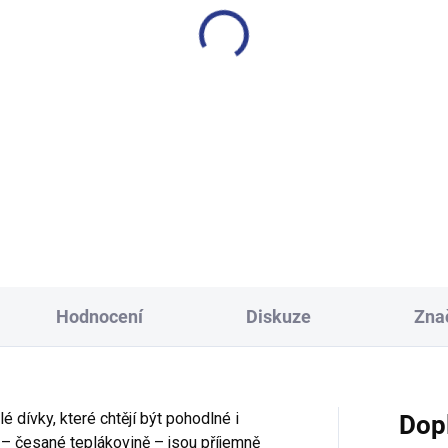
Hodnocení
Diskuze
Zna
 dívky, které chtějí být pohodlné i
Dop
 – česané teplákovině – jsou příjemně