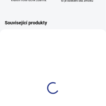
kvalitní froté ručník zdarma.
to je oblečení bez žmolků
Související produkty
TIP
100% BAVLNA
SKLADEM
(1 KS)
Dívčí legginy With Hearth -
navy
199 Kč