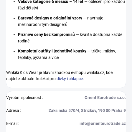
Věkové kategorie 6 měsíců – 14 let
— oblečení pro každou
fázi dětství
Barevné designy a originální vzory
— navrhuje
mezinárodní tým designérů
Příznivé ceny bez kompromisů
— kvalita dostupná každé
rodině
Kompletní outfity i jednotlivé kousky
— trička, mikiny,
tepláky, pyžama a více
Winkiki Kids Wear je hlavní značkou e-shopu winkiki.cz, kde
najdete aktuální kolekci pro
dívky i chlapce
.
Výrobní společnost
:
Orient Eurotrade s.r.o.
Adresa
:
Zakšínská 570/4, Střížkov, 190 00 Praha 9
E-mail
:
info@orienteurotrade.cz