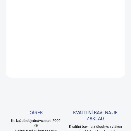
MOŽNOSTI DORUČENÍ
−
+
Přidat do košíku
Lehká bavlněná tunika s nařaseným lemem z kolekce Paris. Skvělá
volba na léto – hodí se k legínám i kraťáskům. Provedení: s
potiskem.
DETAILNÍ INFORMACE
ZEPTAT SE
HLÍDAT
DÁREK
KVALITNÍ BAVLNA JE
ZÁKLAD
Ke každé objednávce nad 2000
Kč
Kvalitní bavlna z dlouhých vláken