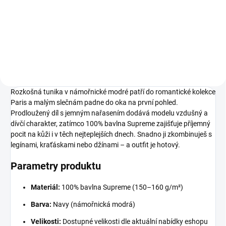
98
104
110
116
122
Rozkošná tunika v námořnické modré patří do romantické kolekce
Paris a malým slečnám padne do oka na první pohled.
Prodloužený díl s jemným nařasením dodává modelu vzdušný a
dívčí charakter, zatímco 100% bavlna Supreme zajišťuje příjemný
pocit na kůži i v těch nejteplejších dnech. Snadno ji zkombinuješ s
legínami, kraťáskami nebo džínami – a outfit je hotový.
Parametry produktu
Materiál:
100% bavlna Supreme (150–160 g/m²)
Barva:
Navy (námořnická modrá)
Velikosti:
Dostupné velikosti dle aktuální nabídky eshopu