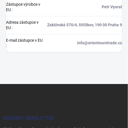
Zástupce výrobce v
Petr Vyoral
EU
:
Adresa zástupce v
Zakšínská 570/4, Střížkov, 190 00 Praha 9
EU
:
E-mail zástupce v EU
info@orienteurotrade.cz
:
Z
á
p
a
t
í
ODEBÍRAT NEWSLETTER