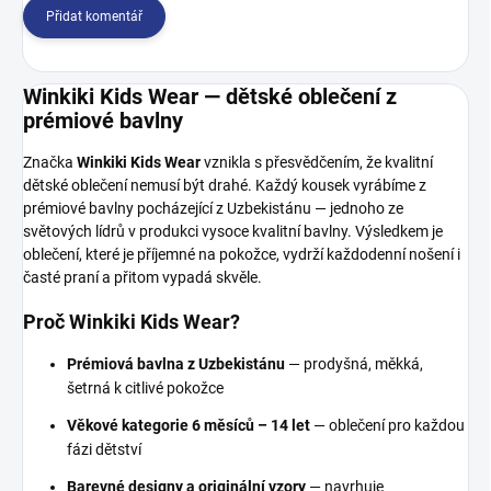
Přidat komentář
Winkiki Kids Wear — dětské oblečení z
prémiové bavlny
Značka
Winkiki Kids Wear
vznikla s přesvědčením, že kvalitní
dětské oblečení nemusí být drahé. Každý kousek vyrábíme z
prémiové bavlny pocházející z Uzbekistánu — jednoho ze
světových lídrů v produkci vysoce kvalitní bavlny. Výsledkem je
oblečení, které je příjemné na pokožce, vydrží každodenní nošení i
časté praní a přitom vypadá skvěle.
Proč Winkiki Kids Wear?
Prémiová bavlna z Uzbekistánu
— prodyšná, měkká,
šetrná k citlivé pokožce
Věkové kategorie 6 měsíců – 14 let
— oblečení pro každou
fázi dětství
Barevné designy a originální vzory
— navrhuje