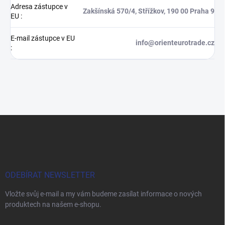
Adresa zástupce v
Zakšínská 570/4, Střížkov, 190 00 Praha 9
EU
:
E-mail zástupce v EU
info@orienteurotrade.cz
:
Z
á
p
a
t
í
ODEBÍRAT NEWSLETTER
Vložte svůj e-mail a my vám budeme zasílat informace o nových
produktech na našem e-shopu.