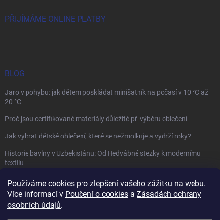
PŘIJÍMÁME ONLINE PLATBY
BLOG
Jaro v pohybu: jak dětem poskládat minišatník na počasí v 10 °C až
20 °C
Proč jsou certifikované materiály důležité při výběru oblečení
Jak vybrat dětské oblečení, které se nežmolkuje a vydrží roky?
Historie bavlny v Uzbekistánu: Od Hedvábné stezky k modernímu
textilu
Používáme cookies pro zlepšení vašeho zážitku na webu.
Více informací v
Poučení o cookies
a
Zásadách ochrany
osobních údajů
.
Mamazone |
Allegro.cz
| Řešení sporů on-line