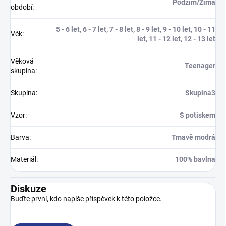
Podzim/Zima
období
:
5 - 6 let, 6 - 7 let, 7 - 8 let, 8 - 9 let, 9 - 10 let, 10 - 11
Věk
:
let, 11 - 12 let, 12 - 13 let
Věková
Teenager
skupina
:
Skupina
:
Skupina3
Vzor
:
S potiskem
Barva
:
Tmavě modrá
Materiál
:
100% bavlna
Diskuze
Buďte první, kdo napíše příspěvek k této položce.