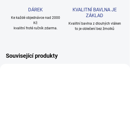
DÁREK
KVALITNÍ BAVLNA JE
ZÁKLAD
Ke každé objednávce nad 2000
Kč
Kvalitní bavlna z dlouhých vláken
kvalitní froté ručník zdarma.
to je oblečení bez žmolků
Související produkty
100% BAVLNA
100% BAVLNA
SKLADEM
SKLADE
(2 KS)
(14 KS
Dívčí tepláky Weekend -
Chlapecké tepláky No More