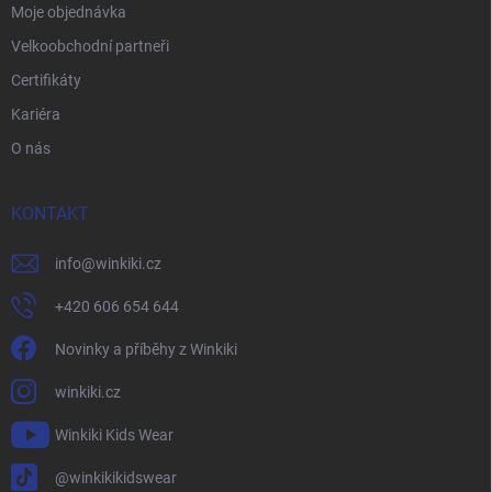
Moje objednávka
Velkoobchodní partneři
Certifikáty
Kariéra
O nás
KONTAKT
info
@
winkiki.cz
+420 606 654 644
Novinky a příběhy z Winkiki
winkiki.cz
Winkiki Kids Wear
@winkikikidswear