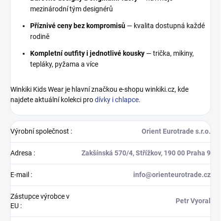
mezinárodní tým designérů
Příznivé ceny bez kompromisů
— kvalita dostupná každé
rodině
Kompletní outfity i jednotlivé kousky
— trička, mikiny,
tepláky, pyžama a více
Winkiki Kids Wear je hlavní značkou e-shopu winkiki.cz, kde
najdete aktuální kolekci pro
dívky i chlapce
.
Výrobní společnost
:
Orient Eurotrade s.r.o.
Adresa
:
Zakšínská 570/4, Střížkov, 190 00 Praha 9
E-mail
:
info@orienteurotrade.cz
Zástupce výrobce v
Petr Vyoral
EU
: