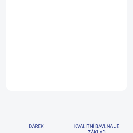
MŮŽEME DORUČIT DO:
ZVOLTE VARIANTU
MOŽNOSTI DORUČENÍ
−
+
Přidat do košíku
Pohodlné tílko z prémiové bavlny, které zvládne jak sportovní
výboje, tak každodenní nošení. Klasická navy barva se hodí ke
všemu. Provedení: s potiskem.
DETAILNÍ INFORMACE
ZEPTAT SE
HLÍDAT
DÁREK
KVALITNÍ BAVLNA JE
ZÁKLAD