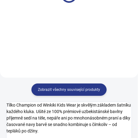
499 Kč
499 Kč
122
128
134
140
140
146
152
158
146
152
158
164
164
Zobrazit všechny související produkty
Tílko Champion od Winkiki Kids Wear je skvělým základem šatníku
každého kluka. Ušité ze 100% prémiové uzbekistánské bavlny
příjemně sedí na těle, nepáře ani po mnohonásobném praní a díky
časované navy barvě se snadno kombinuje s čímkoliv – od
tepláků po džíny.