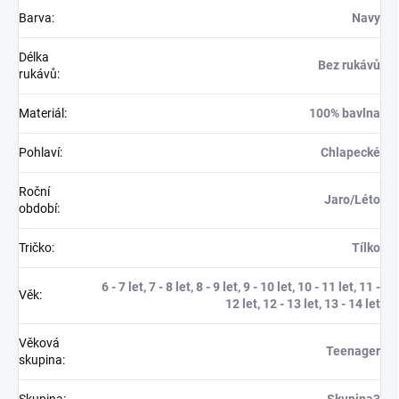
Barva
:
Navy
Délka
Bez rukávů
rukávů
:
Materiál
:
100% bavlna
Pohlaví
:
Chlapecké
Roční
Jaro/Léto
období
:
Tričko
:
Tílko
6 - 7 let, 7 - 8 let, 8 - 9 let, 9 - 10 let, 10 - 11 let, 11 -
Věk
:
12 let, 12 - 13 let, 13 - 14 let
Věková
Teenager
skupina
: