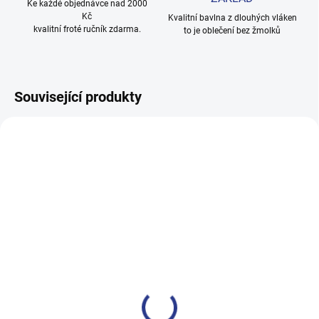
Ke každé objednávce nad 2000
Kč
Kvalitní bavlna z dlouhých vláken
kvalitní froté ručník zdarma.
to je oblečení bez žmolků
Související produkty
100% BAVLNA
100% BAVLNA
SKLADEM
SKLADE
(24 KS)
(2 KS
Dívčí tepláky Sport - černá
Dívčí tepláky Weekend -
fialová