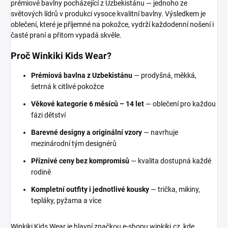
prémiové bavlny pocházející z Uzbekistánu — jednoho ze
světových lídrů v produkci vysoce kvalitní bavlny. Výsledkem je
oblečení, které je příjemné na pokožce, vydrží každodenní nošení i
časté praní a přitom vypadá skvěle.
Proč Winkiki Kids Wear?
Prémiová bavlna z Uzbekistánu
— prodyšná, měkká,
šetrná k citlivé pokožce
Věkové kategorie 6 měsíců – 14 let
— oblečení pro každou
fázi dětství
Barevné designy a originální vzory
— navrhuje
mezinárodní tým designérů
Příznivé ceny bez kompromisů
— kvalita dostupná každé
rodině
Kompletní outfity i jednotlivé kousky
— trička, mikiny,
tepláky, pyžama a více
Winkiki Kids Wear je hlavní značkou e-shopu winkiki.cz, kde