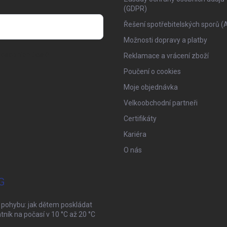
(GDPR)
Řešení spotřebitelských sporů (
Možnosti dopravy a platby
osobních údajů
Reklamace a vrácení zboží
Poučení o cookies
Moje objednávka
Velkoobchodní partneři
Certifikáty
Kariéra
O nás
G
 pohybu: jak dětem poskládat
tník na počasí v 10 °C až 20 °C