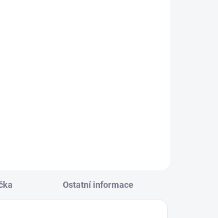
KLADEM
(14 KS)
ore
146
0
čka
Ostatní informace