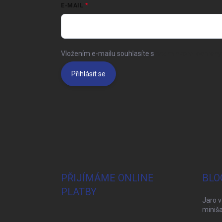
E-MAIL
Vložením e-mailu souhlasíte s
podmínkami ochrany 
Přihlásit se
PŘIJÍMÁME ONLINE
BLO
PLATBY
Jaro v
miniša