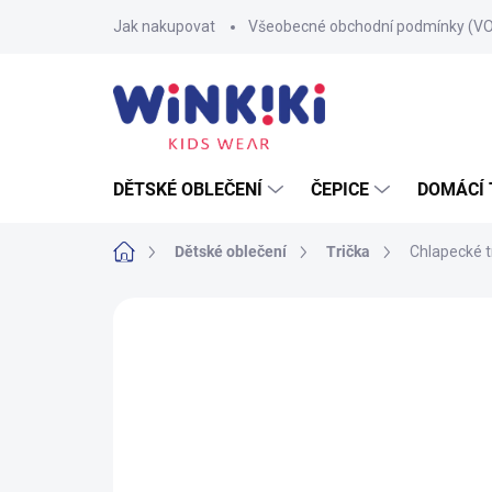
Přejít
Jak nakupovat
Všeobecné obchodní podmínky (V
na
obsah
DĚTSKÉ OBLEČENÍ
ČEPICE
DOMÁCÍ 
Domů
Dětské oblečení
Trička
Chlapecké tr
Neohodnoceno
Podrobnosti hodnoce
100% BAVLNA