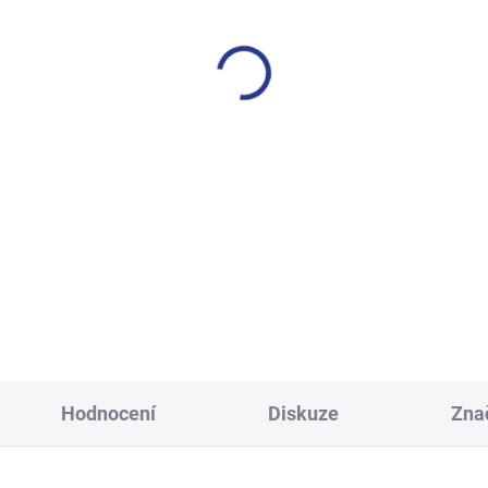
SKLADEM
S
(3 KS)
ecké tepláky Maybe - černá
Chlapecké tepláky No M
Limits - Khaki
499 Kč
499 Kč
134
140
146
152
122
128
134
140
158
164
170
152
158
164
17
Hodnocení
Diskuze
Zna