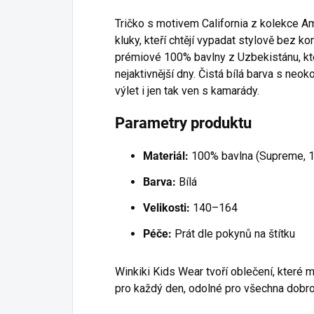
Tričko s motivem California z kolekce A
kluky, kteří chtějí vypadat stylově bez 
prémiové 100% bavlny z Uzbekistánu, kte
nejaktivnější dny. Čistá bílá barva s ne
výlet i jen tak ven s kamarády.
Parametry produktu
Materiál:
100% bavlna (Supreme, 
Barva:
Bílá
Velikosti:
140–164
Péče:
Prát dle pokynů na štítku
Winkiki Kids Wear tvoří oblečení, které mi
pro každý den, odolné pro všechna dobro