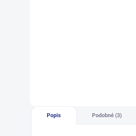
SKLADEM
(24 KS)
Dívčí tepláky Sport - černá
Chlap
499 Kč
122
128
134
140
146
128
152
158
164
Popis
Podobné (3)