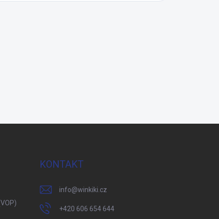
KONTAKT
info
@
winkiki.cz
(VOP)
+420 606 654 644