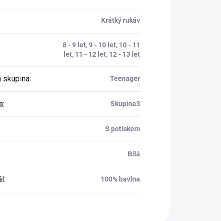
Krátký rukáv
8 - 9 let, 9 - 10 let, 10 - 11
let, 11 - 12 let, 12 - 13 let
 skupina
:
Teenager
a
:
Skupina3
S potiskem
Bílá
ál
:
100% bavlna