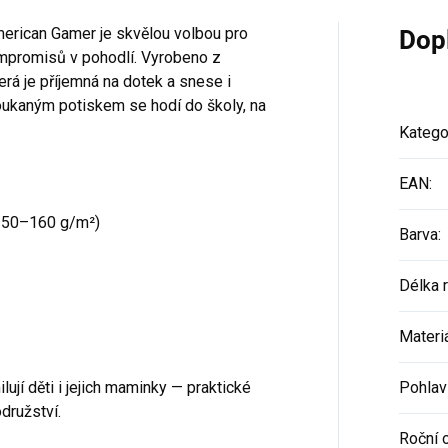
merican Gamer je skvělou volbou pro
Dop
kompromisů v pohodlí. Vyrobeno z
rá je příjemná na dotek a snese i
okoukaným potiskem se hodí do školy, na
Katego
EAN
:
150–160 g/m²)
Barva
:
Délka 
Materi
lují děti i jejich maminky — praktické
Pohlav
družství.
Roční 