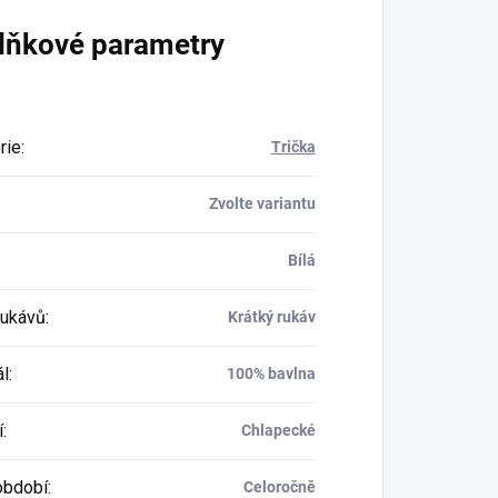
lňkové parametry
rie
:
Trička
Zvolte variantu
Bílá
rukávů
:
Krátký rukáv
ál
:
100% bavlna
í
:
Chlapecké
období
:
Celoročně