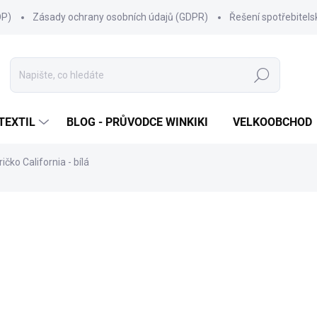
OP)
Zásady ochrany osobních údajů (GDPR)
Řešení spotřebitel
Hledat
TEXTIL
BLOG - PRŮVODCE WINKIKI
VELKOOBCHOD
ičko California - bílá
ní
ZNAČKA:
WINKIKI KIDS WEAR
249 Kč
Měrná
ZVOLTE VARIANTU
cena:
VELIKOST