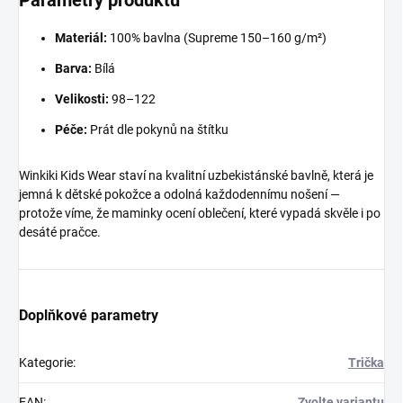
Parametry produktu
Materiál:
100% bavlna (Supreme 150–160 g/m²)
Barva:
Bílá
Velikosti:
98–122
Péče:
Prát dle pokynů na štítku
Winkiki Kids Wear staví na kvalitní uzbekistánské bavlně, která je
jemná k dětské pokožce a odolná každodennímu nošení —
protože víme, že maminky ocení oblečení, které vypadá skvěle i po
desáté pračce.
Doplňkové parametry
Kategorie
:
Trička
EAN
:
Zvolte variantu