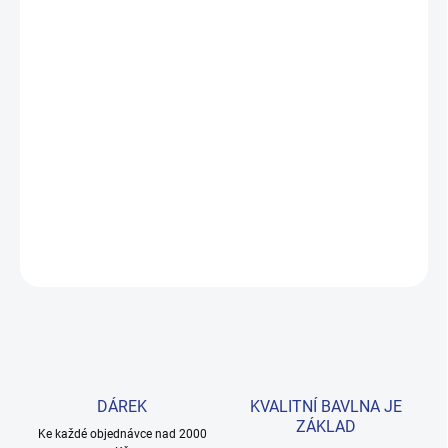
MOŽNOSTI DORUČENÍ
−
+
Přidat do košíku
Pohodlné tričko z prémiové 100% bavlny s cool potiskem kytary a
nápisem Sound of London. Skvělá volba na každý den pro malé
hudební nadšence. Velikosti 98–122. Provedení: s krátkým
rukávem.
DETAILNÍ INFORMACE
ZEPTAT SE
HLÍDAT
DÁREK
KVALITNÍ BAVLNA JE
ZÁKLAD
Ke každé objednávce nad 2000