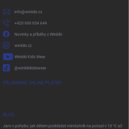
info
@
winkiki.cz
+420 606 654 644
Novinky a příběhy z Winkiki
winkiki.cz
Winkiki Kids Wear
@winkikikidswear
PŘIJÍMÁME ONLINE PLATBY
BLOG
Jaro v pohybu: jak dětem poskládat minišatník na počasí v 10 °C až