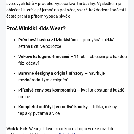
světových lídrů v produkci vysoce kvalitní bavlny. Výsledkem je
oblečení, které je příjemné na pokožce, vydrží každodenní nošení i
časté praní a přitom vypadá skvěle.
Proč Winkiki Kids Wear?
Prémiová bavlna z Uzbekistánu
— prodyšná, měkká,
šetrná k citlivé pokožce
Věkové kategorie 6 měsíců – 14 let
— oblečení pro každou
fázi dětství
Barevné designy a originální vzory
— navrhuje
mezinárodní tým designérů
Příznivé ceny bez kompromisů
— kvalita dostupná každé
rodině
Kompletní outfity i jednotlivé kousky
— trička, mikiny,
tepláky, pyžama a více
Winkiki Kids Wear je hlavní značkou e-shopu winkiki.cz, kde