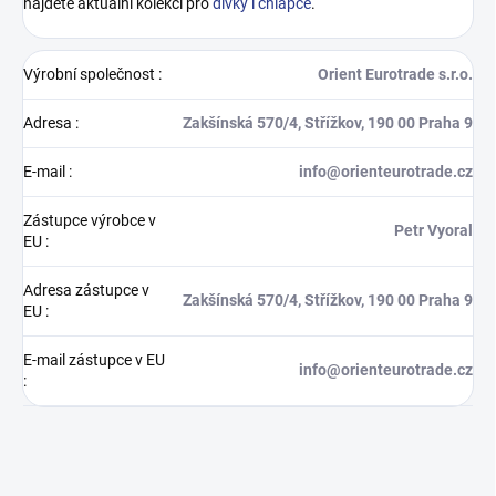
najdete aktuální kolekci pro
dívky i chlapce
.
Výrobní společnost
:
Orient Eurotrade s.r.o.
Adresa
:
Zakšínská 570/4, Střížkov, 190 00 Praha 9
E-mail
:
info@orienteurotrade.cz
Zástupce výrobce v
Petr Vyoral
EU
:
Adresa zástupce v
Zakšínská 570/4, Střížkov, 190 00 Praha 9
EU
:
E-mail zástupce v EU
info@orienteurotrade.cz
: