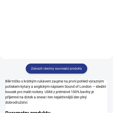
499 Kč
122
128
134
140
122
128
134
140
146
152
158
164
146
152
158
164
170
Zobrazit všechny související produkty
Bílé tričko s krátkým rukávem zaujme na první pohled výrazným
potiskem kytary a anglickým nápisem Sound of London — ideální
kousek pro malé rockery. Ušité z prémiové 100% bavlny je
příjemné na dotek a snese i ten nejaktivnější den plný
dobrodružství.