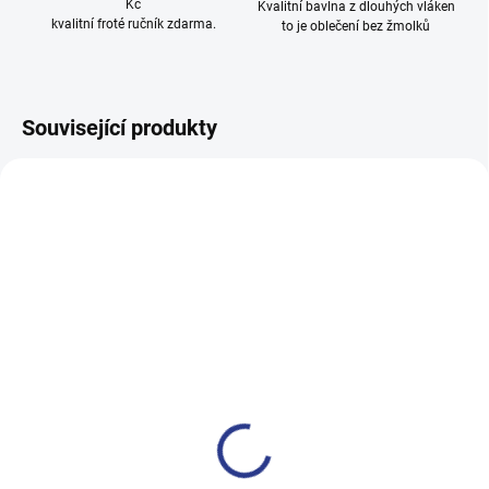
Kč
Kvalitní bavlna z dlouhých vláken
kvalitní froté ručník zdarma.
to je oblečení bez žmolků
Související produkty
100% BAVLNA
100% BAVLNA
SKLADEM
SKLADE
(24 KS)
(14 KS
Dívčí tepláky Sport - černá
Chlapecké tepláky No More
Limits - Khaki
499 Kč