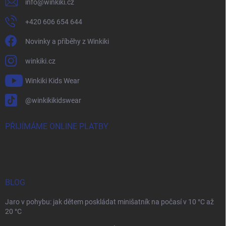
info
@
winkiki.cz
+420 606 654 644
Novinky a příběhy z Winkiki
winkiki.cz
Winkiki Kids Wear
@winkikikidswear
PŘIJÍMÁME ONLINE PLATBY
BLOG
Jaro v pohybu: jak dětem poskládat minišatník na počasí v 10 °C až
20 °C