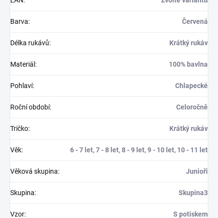
EAN
:
Zvolte variantu
Barva
:
Červená
Délka rukávů
:
Krátký rukáv
Materiál
:
100% bavlna
Pohlaví
:
Chlapecké
Roční období
:
Celoročně
Tričko
:
Krátký rukáv
Věk
:
6 - 7 let, 7 - 8 let, 8 - 9 let, 9 - 10 let, 10 - 11 let
Věková skupina
:
Junioři
Skupina
:
Skupina3
Vzor
:
S potiskem