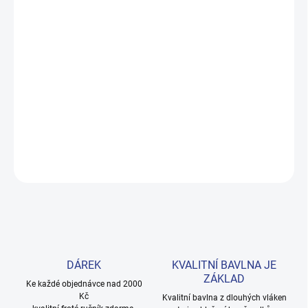
MOŽNOSTI DORUČENÍ
−
+
Přidat do košíku
Tričko bez rukávů z kolekce Riders v živé červené barvě s motivem
helmy. Ze 100% bavlny, ideální na sport i každodenní nošení.
Velikosti 128–152. Provedení: s potiskem.
DETAILNÍ INFORMACE
ZEPTAT SE
HLÍDAT
DÁREK
KVALITNÍ BAVLNA JE
ZÁKLAD
Ke každé objednávce nad 2000
Kč
Kvalitní bavlna z dlouhých vláken