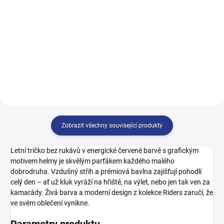
122
128
134
140
146
152
158
164
146
152
158
164
170
Zobrazit všechny související produkty
Letní tričko bez rukávů v energické červené barvě s grafickým
motivem helmy je skvělým parťákem každého malého
dobrodruha. Vzdušný střih a prémiová bavlna zajišťují pohodlí
celý den – ať už kluk vyráží na hřiště, na výlet, nebo jen tak ven za
kamarády. Živá barva a moderní design z kolekce Riders zaručí, že
ve svém oblečení vynikne.