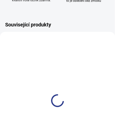
kvalitní froté ručník zdarma.
to je oblečení bez žmolků
Související produkty
100% BAVLNA
100% BAVLNA
SKLADEM
SKLADE
(14 KS)
(24 KS
Chlapecké tepláky No More
Dívčí tepláky Sport - černá
Limits - Khaki
499 Kč
499 Kč
122
128
134
140