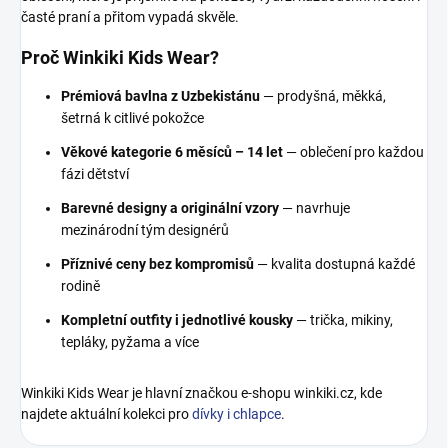
časté praní a přitom vypadá skvěle.
Proč Winkiki Kids Wear?
Prémiová bavlna z Uzbekistánu
— prodyšná, měkká,
šetrná k citlivé pokožce
Věkové kategorie 6 měsíců – 14 let
— oblečení pro každou
fázi dětství
Barevné designy a originální vzory
— navrhuje
mezinárodní tým designérů
Příznivé ceny bez kompromisů
— kvalita dostupná každé
rodině
Kompletní outfity i jednotlivé kousky
— trička, mikiny,
tepláky, pyžama a více
Winkiki Kids Wear je hlavní značkou e-shopu winkiki.cz, kde
najdete aktuální kolekci pro
dívky i chlapce
.