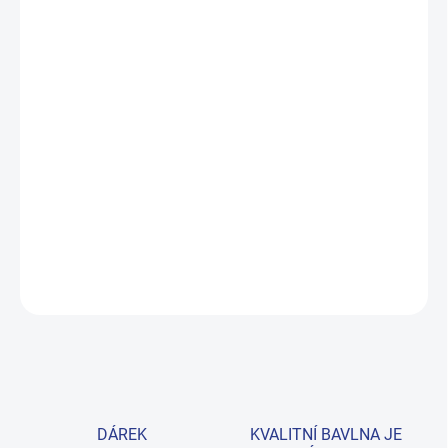
MŮŽEME DORUČIT DO:
ZVOLTE VARIANTU
MOŽNOSTI DORUČENÍ
−
+
Přidat do košíku
Veselá chobotnička zve malé námořníky do oddílu Sea Squad!
Tričko s dlouhým rukávem v oranžové barvě je ideální na
přechodné dny, kdy ranní výpravy trochu přiostří. Provedení: s
potiskem.
DETAILNÍ INFORMACE
ZEPTAT SE
HLÍDAT
DÁREK
KVALITNÍ BAVLNA JE