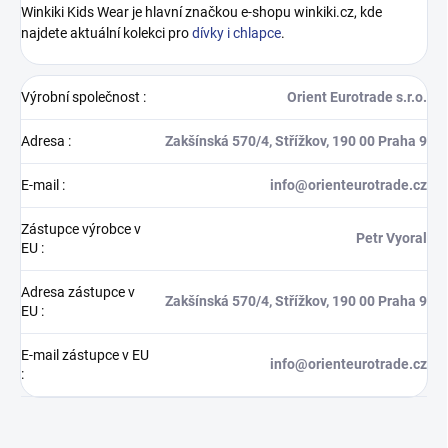
Winkiki Kids Wear je hlavní značkou e-shopu winkiki.cz, kde
najdete aktuální kolekci pro
dívky i chlapce
.
Výrobní společnost
:
Orient Eurotrade s.r.o.
Adresa
:
Zakšínská 570/4, Střížkov, 190 00 Praha 9
E-mail
:
info@orienteurotrade.cz
Zástupce výrobce v
Petr Vyoral
EU
:
Adresa zástupce v
Zakšínská 570/4, Střížkov, 190 00 Praha 9
EU
:
E-mail zástupce v EU
info@orienteurotrade.cz
: