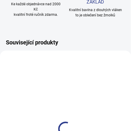
ZÁKLAD
Ke každé objednávce nad 2000
Kč
Kvalitní bavlna z dlouhých vláken
kvalitní froté ručník zdarma.
to je oblečení bez žmolků
Související produkty
100% BAVLNA
100% BAVLNA
SKLADEM
SKLADE
(3 KS)
(14 KS
Chlapecké tepláky Maybe -
Chlapecké tepláky No More
černá
Limits - Khaki