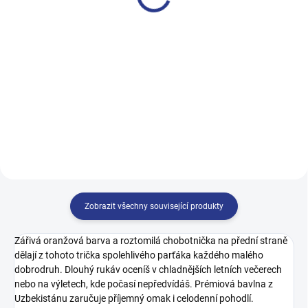
499 Kč
499 Kč
128
134
140
146
122
128
134
140
152
158
164
170
146
152
158
164
170
Zobrazit všechny související produkty
Zářivá oranžová barva a roztomilá chobotnička na přední straně
dělají z tohoto trička spolehlivého parťáka každého malého
dobrodruh. Dlouhý rukáv oceníš v chladnějších letních večerech
nebo na výletech, kde počasí nepředvídáš. Prémiová bavlna z
Uzbekistánu zaručuje příjemný omak i celodenní pohodlí.