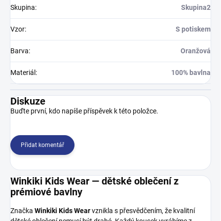
Skupina
:
Skupina2
Vzor
:
S potiskem
Barva
:
Oranžová
Materiál
:
100% bavlna
Diskuze
Buďte první, kdo napíše příspěvek k této položce.
Přidat komentář
Winkiki Kids Wear — dětské oblečení z
prémiové bavlny
Značka
Winkiki Kids Wear
vznikla s přesvědčením, že kvalitní
dětské oblečení nemusí být drahé. Každý kousek vyrábíme z