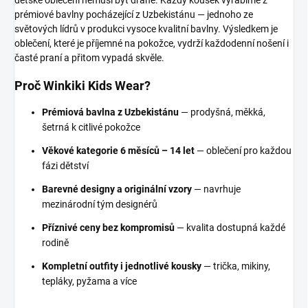
prémiové bavlny pocházející z Uzbekistánu — jednoho ze
světových lídrů v produkci vysoce kvalitní bavlny. Výsledkem je
oblečení, které je příjemné na pokožce, vydrží každodenní nošení i
časté praní a přitom vypadá skvěle.
Proč Winkiki Kids Wear?
Prémiová bavlna z Uzbekistánu
— prodyšná, měkká,
šetrná k citlivé pokožce
Věkové kategorie 6 měsíců – 14 let
— oblečení pro každou
fázi dětství
Barevné designy a originální vzory
— navrhuje
mezinárodní tým designérů
Příznivé ceny bez kompromisů
— kvalita dostupná každé
rodině
Kompletní outfity i jednotlivé kousky
— trička, mikiny,
tepláky, pyžama a více