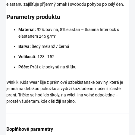
elastanu zajišťuje příjemný omak i svobodu pohybu po celý den.
Parametry produktu
Materiál:
92% bavlna, 8% elastan – tkanina Interlock s
elastanem 245 g/m²
Barva:
Šedý melanž / černá
Velikosti:
128–152
Péče:
Prát dle pokynů na štítku
Winkiki Kids Wear šije z prémiové uzbekistánské bavlny, která je
jemná na dětskou pokožku a vydrží každodenní nošení i časté
praní. Tričko se hodí do školy, na výlet i na volné odpoledne –
prostě všude tam, kde děti žijí naplno.
Doplňkové parametry