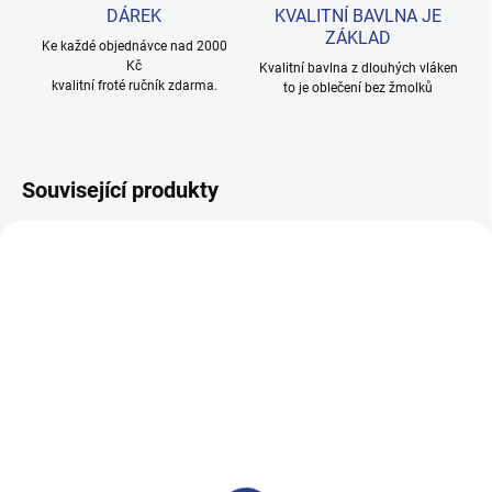
DÁREK
KVALITNÍ BAVLNA JE
ZÁKLAD
Ke každé objednávce nad 2000
Kč
Kvalitní bavlna z dlouhých vláken
kvalitní froté ručník zdarma.
to je oblečení bez žmolků
Související produkty
100% BAVLNA
100% BAVLNA
SKLADEM
SKLADE
(24 KS)
(3 KS
Dívčí tepláky Sport - černá
Chlapecké tepláky Maybe -
černá