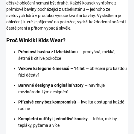
dětské oblečení nemusí být drahé. Každý kousek vyrábíme z
prémiové bavlny pocházející z Uzbekistánu — jednoho ze
světových lídrů v produkci vysoce kvalitní bavlny. Výsledkem je
oblečení, které je příjemné na pokožce, vydrží každodenní nošení i
časté praní a přitom vypadá skvěle.
Proč Winkiki Kids Wear?
Prémiová bavlna z Uzbekistánu
— prodyšná, měkká,
šetrná k citlivé pokožce
Věkové kategorie 6 měsíců – 14 let
— oblečení pro každou
fázi dětství
Barevné designy a originální vzory
— navrhuje
mezinárodní tým designérů
Příznivé ceny bez kompromisů
— kvalita dostupná každé
rodině
Kompletní outfity i jednotlivé kousky
— trička, mikiny,
tepláky, pyžama a více