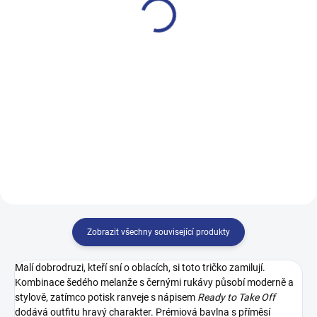
499 Kč
499 Kč
122
128
134
140
128
134
140
146
146
152
158
164
152
158
164
170
Zobrazit všechny související produkty
Malí dobrodruzi, kteří sní o oblacích, si toto tričko zamilují.
Kombinace šedého melanže s černými rukávy působí moderně a
stylově, zatímco potisk ranveje s nápisem
Ready to Take Off
dodává outfitu hravý charakter. Prémiová bavlna s příměsí