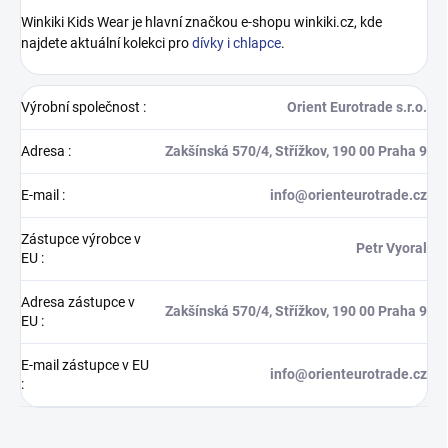
Winkiki Kids Wear je hlavní značkou e-shopu winkiki.cz, kde
najdete aktuální kolekci pro
dívky i chlapce
.
Výrobní společnost
:
Orient Eurotrade s.r.o.
Adresa
:
Zakšínská 570/4, Střížkov, 190 00 Praha 9
E-mail
:
info@orienteurotrade.cz
Zástupce výrobce v
Petr Vyoral
EU
:
Adresa zástupce v
Zakšínská 570/4, Střížkov, 190 00 Praha 9
EU
:
E-mail zástupce v EU
info@orienteurotrade.cz
: