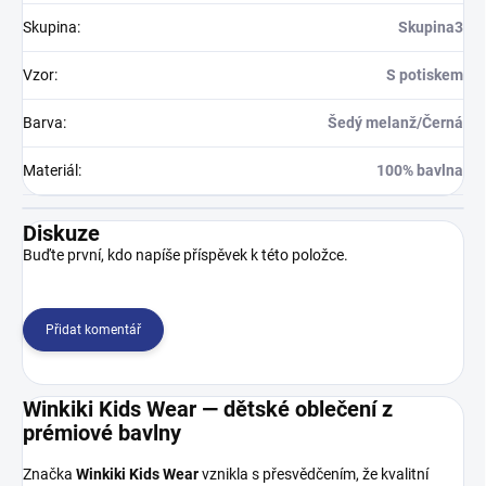
Skupina
:
Skupina3
Vzor
:
S potiskem
Barva
:
Šedý melanž/Černá
Materiál
:
100% bavlna
Diskuze
Buďte první, kdo napíše příspěvek k této položce.
Přidat komentář
Winkiki Kids Wear — dětské oblečení z
prémiové bavlny
Značka
Winkiki Kids Wear
vznikla s přesvědčením, že kvalitní