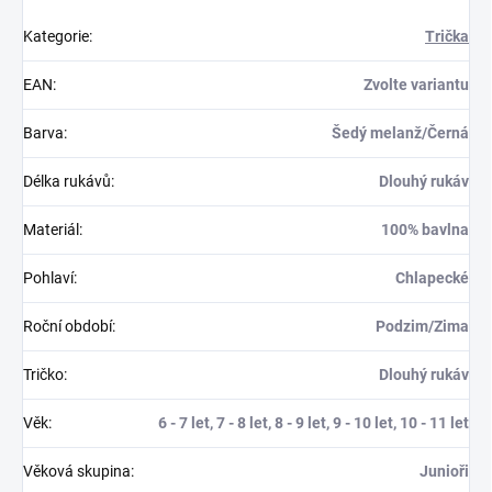
Kategorie
:
Trička
EAN
:
Zvolte variantu
Barva
:
Šedý melanž/Černá
Délka rukávů
:
Dlouhý rukáv
Materiál
:
100% bavlna
Pohlaví
:
Chlapecké
Roční období
:
Podzim/Zima
Tričko
:
Dlouhý rukáv
Věk
:
6 - 7 let, 7 - 8 let, 8 - 9 let, 9 - 10 let, 10 - 11 let
Věková skupina
:
Junioři