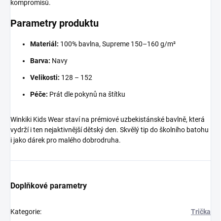
kompromisů.
Parametry produktu
Materiál:
100% bavlna, Supreme 150–160 g/m²
Barva:
Navy
Velikosti:
128 – 152
Péče:
Prát dle pokynů na štítku
Winkiki Kids Wear staví na prémiové uzbekistánské bavlně, která
vydrží i ten nejaktivnější dětský den. Skvělý tip do školního batohu
i jako dárek pro malého dobrodruha.
Doplňkové parametry
Kategorie
:
Trička