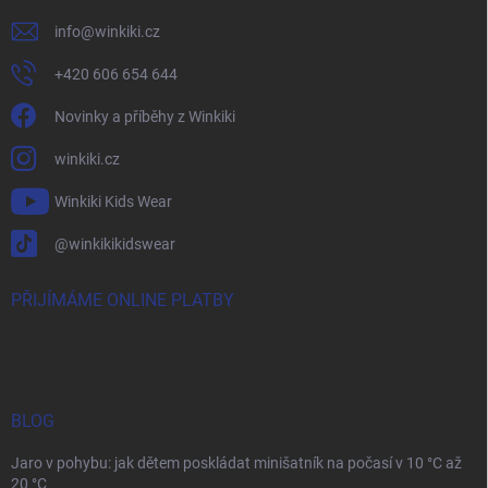
info
@
winkiki.cz
+420 606 654 644
Novinky a příběhy z Winkiki
winkiki.cz
Winkiki Kids Wear
@winkikikidswear
PŘIJÍMÁME ONLINE PLATBY
BLOG
Jaro v pohybu: jak dětem poskládat minišatník na počasí v 10 °C až
20 °C