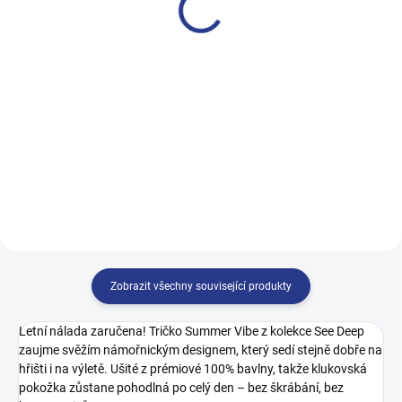
499 Kč
499 Kč
122
128
134
140
140
146
152
158
146
152
158
164
164
170
Zobrazit všechny související produkty
Letní nálada zaručena! Tričko Summer Vibe z kolekce See Deep
zaujme svěžím námořnickým designem, který sedí stejně dobře na
hřišti i na výletě. Ušité z prémiové 100% bavlny, takže klukovská
pokožka zůstane pohodlná po celý den – bez škrábání, bez