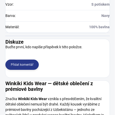
Vzor
:
S potiskem
Barva
:
Navy
Materiál
:
100% bavlna
Diskuze
Buďte první, kdo napíše příspěvek k této položce.
Přidat komentář
Winkiki Kids Wear — dětské oblečení z
prémiové bavlny
Značka
Winkiki Kids Wear
vznikla s přesvědčením, že kvalitní
dětské oblečení nemusí být drahé. Každý kousek vyrábíme z
prémiové bavlny pocházející z Uzbekistánu — jednoho ze
světových lídrů v produkci vysoce kvalitní bavlny. Výsledkem je