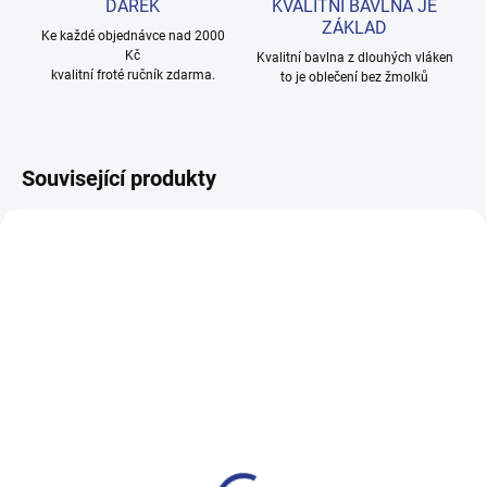
DÁREK
KVALITNÍ BAVLNA JE
ZÁKLAD
Ke každé objednávce nad 2000
Kč
Kvalitní bavlna z dlouhých vláken
kvalitní froté ručník zdarma.
to je oblečení bez žmolků
Související produkty
100% BAVLNA
100% BAVLNA
SKLADEM
SKLADE
(14 KS)
(2 KS
Chlapecké tepláky No More
Dívčí tepláky Weekend -
Limits - Khaki
fialová