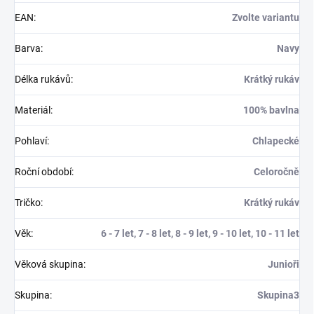
EAN
:
Zvolte variantu
Barva
:
Navy
Délka rukávů
:
Krátký rukáv
Materiál
:
100% bavlna
Pohlaví
:
Chlapecké
Roční období
:
Celoročně
Tričko
:
Krátký rukáv
Věk
:
6 - 7 let, 7 - 8 let, 8 - 9 let, 9 - 10 let, 10 - 11 let
Věková skupina
:
Junioři
Skupina
:
Skupina3