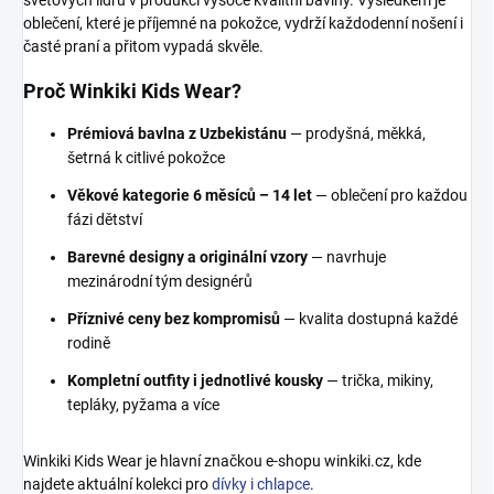
oblečení, které je příjemné na pokožce, vydrží každodenní nošení i
časté praní a přitom vypadá skvěle.
Proč Winkiki Kids Wear?
Prémiová bavlna z Uzbekistánu
— prodyšná, měkká,
šetrná k citlivé pokožce
Věkové kategorie 6 měsíců – 14 let
— oblečení pro každou
fázi dětství
Barevné designy a originální vzory
— navrhuje
mezinárodní tým designérů
Příznivé ceny bez kompromisů
— kvalita dostupná každé
rodině
Kompletní outfity i jednotlivé kousky
— trička, mikiny,
tepláky, pyžama a více
Winkiki Kids Wear je hlavní značkou e-shopu winkiki.cz, kde
najdete aktuální kolekci pro
dívky i chlapce
.