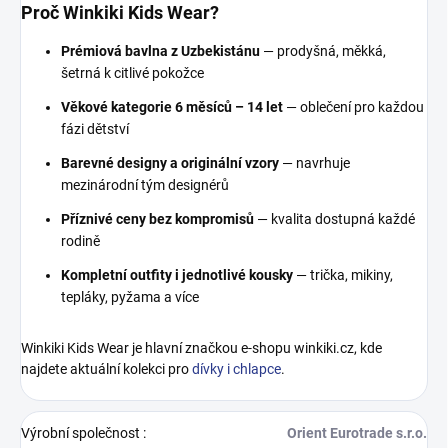
Proč Winkiki Kids Wear?
Prémiová bavlna z Uzbekistánu
— prodyšná, měkká,
šetrná k citlivé pokožce
Věkové kategorie 6 měsíců – 14 let
— oblečení pro každou
fázi dětství
Barevné designy a originální vzory
— navrhuje
mezinárodní tým designérů
Příznivé ceny bez kompromisů
— kvalita dostupná každé
rodině
Kompletní outfity i jednotlivé kousky
— trička, mikiny,
tepláky, pyžama a více
Winkiki Kids Wear je hlavní značkou e-shopu winkiki.cz, kde
najdete aktuální kolekci pro
dívky i chlapce
.
Výrobní společnost
:
Orient Eurotrade s.r.o.