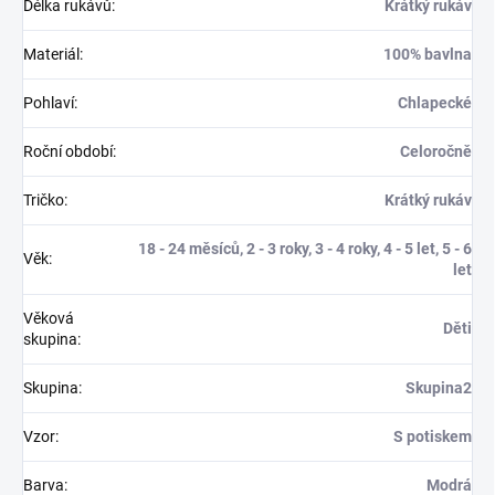
Délka rukávů
:
Krátký rukáv
Materiál
:
100% bavlna
Pohlaví
:
Chlapecké
Roční období
:
Celoročně
Tričko
:
Krátký rukáv
18 - 24 měsíců, 2 - 3 roky, 3 - 4 roky, 4 - 5 let, 5 - 6
Věk
:
let
Věková
Děti
skupina
:
Skupina
:
Skupina2
Vzor
:
S potiskem
Barva
:
Modrá