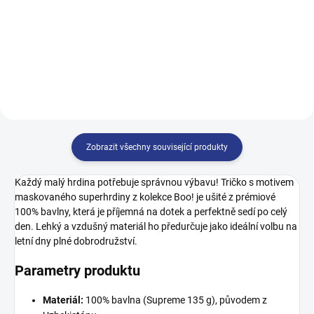
140
146
152
158
146
152
158
164
164
Zobrazit všechny související produkty
Každý malý hrdina potřebuje správnou výbavu! Tričko s motivem
maskovaného superhrdiny z kolekce Boo! je ušité z prémiové
100% bavlny, která je příjemná na dotek a perfektně sedí po celý
den. Lehký a vzdušný materiál ho předurčuje jako ideální volbu na
letní dny plné dobrodružství.
Parametry produktu
Materiál:
100% bavlna (Supreme 135 g), původem z