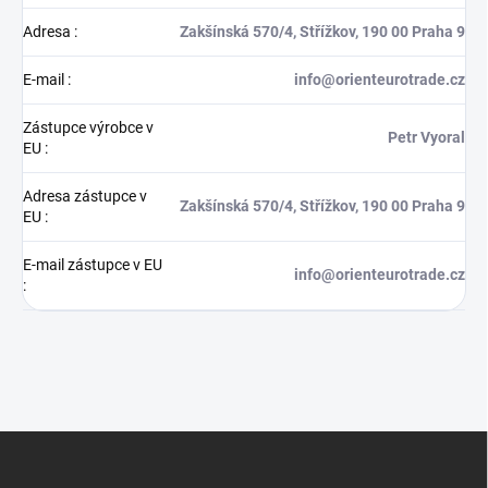
Adresa
:
Zakšínská 570/4, Střížkov, 190 00 Praha 9
E-mail
:
info@orienteurotrade.cz
Zástupce výrobce v
Petr Vyoral
EU
:
Adresa zástupce v
Zakšínská 570/4, Střížkov, 190 00 Praha 9
EU
:
E-mail zástupce v EU
info@orienteurotrade.cz
:
Z
á