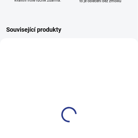
kvalitní froté ručník zdarma.
to je oblečení bez žmolků
Související produkty
100% BAVLNA
100% BAVLNA
SKLADEM
SKLADE
(2 KS)
(24 KS
Dívčí tepláky Weekend -
Dívčí tepláky Sport - černá
fialová
499 Kč
499 Kč
122
128
134
140