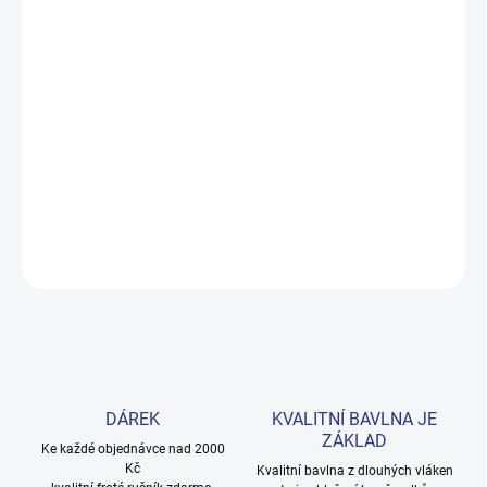
MOŽNOSTI DORUČENÍ
−
+
Přidat do košíku
Pohodlné tričko s krátkým rukávem pro malé hrdiny. Příjemná
100% bavlna zajišťuje volnost pohybu při hrách i odpočinku.
Provedení: s potiskem.
DETAILNÍ INFORMACE
ZEPTAT SE
HLÍDAT
DÁREK
KVALITNÍ BAVLNA JE
ZÁKLAD
Ke každé objednávce nad 2000
Kč
Kvalitní bavlna z dlouhých vláken